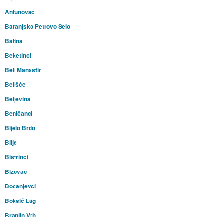
Antunovac
Baranjsko Petrovo Selo
Batina
Beketinci
Beli Manastir
Belišće
Beljevina
Beničanci
Bijelo Brdo
Bilje
Bistrinci
Bizovac
Bocanjevci
Bokšić Lug
Branjin Vrh