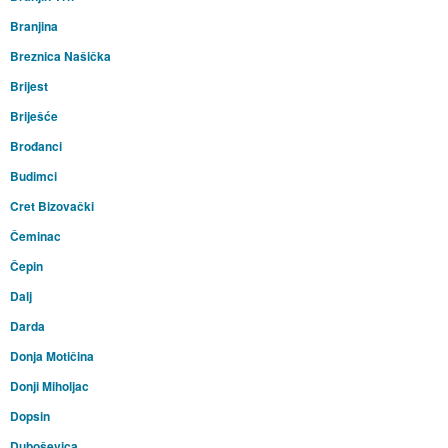
Branjina
Breznica Našička
Brijest
Briješće
Brođanci
Budimci
Cret Bizovački
Čeminac
Čepin
Dalj
Darda
Donja Motičina
Donji Miholjac
Dopsin
Duboševica