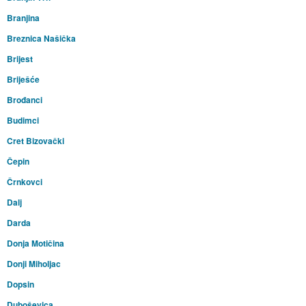
Branjina
Breznica Našička
Brijest
Briješće
Brođanci
Budimci
Cret Bizovački
Čepin
Črnkovci
Dalj
Darda
Donja Motičina
Donji Miholjac
Dopsin
Duboševica