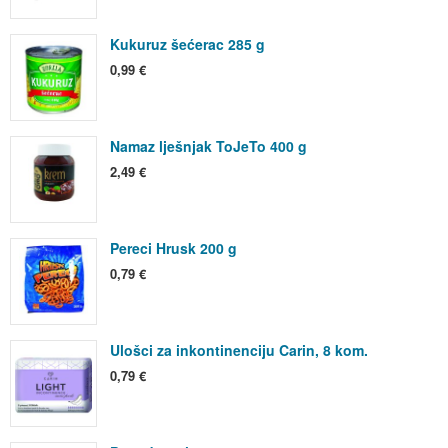
Kukuruz šećerac 285 g
0,99 €
Namaz lješnjak ToJeTo 400 g
2,49 €
Pereci Hrusk 200 g
0,79 €
Ulošci za inkontinenciju Carin, 8 kom.
0,79 €