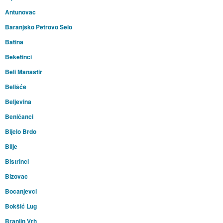
Antunovac
Baranjsko Petrovo Selo
Batina
Beketinci
Beli Manastir
Belišće
Beljevina
Beničanci
Bijelo Brdo
Bilje
Bistrinci
Bizovac
Bocanjevci
Bokšić Lug
Branjin Vrh