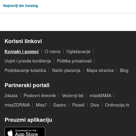
Najnoviji dm katalog
Korisni linkovi
Kontakt i pomoć
O nama
Oglašavanje
Uvjeti i pravila korištenja
Politika privatnosti
Podešavanje kolačića
Način plaćanja
Mapa stranica
Blog
Partnerski portali
24sata
Poslovni dnevnik
Večernji list
missMAMA
missZDRAVA
Miss7
Gastro
Pixsell
Diva
Ordinacija.hr
Preuzmi aplikaciju