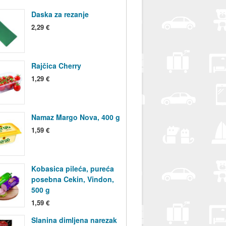
Daska za rezanje
2,29 €
Rajčica Cherry
1,29 €
Namaz Margo Nova, 400 g
1,59 €
Kobasica pileća, pureća
posebna Cekin, Vindon,
500 g
1,59 €
Slanina dimljena narezak