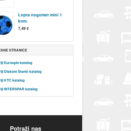
Lopta nogomet mini 1
kom.
7,49 €
ZANE STRANICE
iji Eurospin katalog
iji Diskont Stanić katalog
iji KTC katalog
iji INTERSPAR katalog
Potraži nas