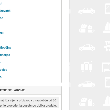
ci
izovački
ac
vci
Motičina
Miholjac
n
evica
o
TNE NTL AKCIJE
 najniža cijena proizvoda u razdoblju od 30
prije provođenja posebnog oblika prodaje.