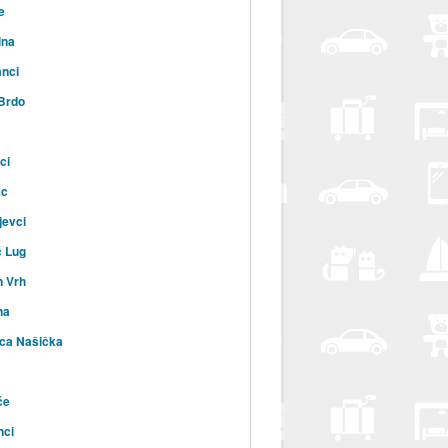
e
ina
nci
 Brdo
ci
ac
jevci
ć Lug
n Vrh
na
ca Našička
će
nci