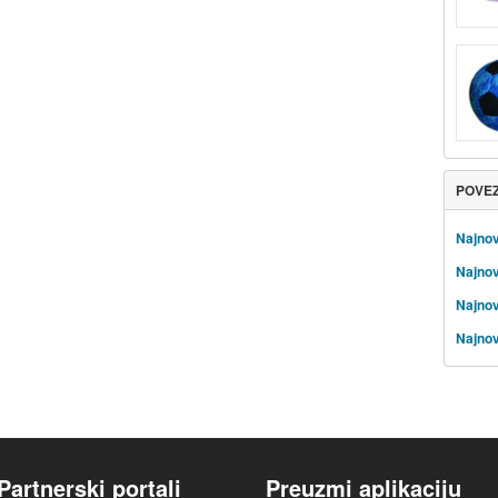
POVE
Najnov
Najnov
Najnov
Najnov
Partnerski portali
Preuzmi aplikaciju