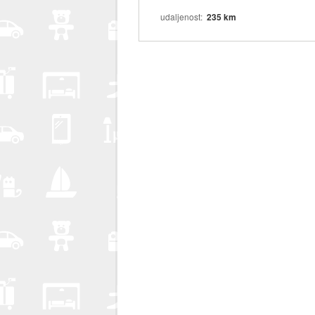
udaljenost
235 km