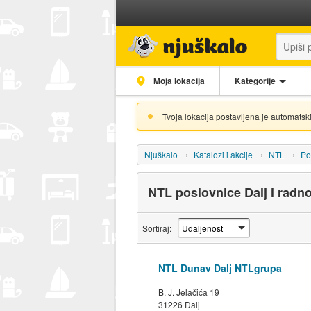
Moja lokacija
Kategorije
Tvoja lokacija postavljena je automatski
Njuškalo
Katalozi i akcije
NTL
Po
NTL poslovnice Dalj i radn
Sortiraj:
NTL Dunav Dalj NTLgrupa
B. J. Jelačića 19
31226 Dalj