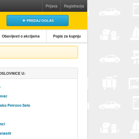
Prijava
Registracija
PREDAJ OGLAS
Obavijesti o akcijama
Popis za kupnju
OSLOVNICE U:
š
ovac
sko Petrovo Selo
nci
anastir