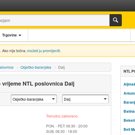
Trgovine
. Ako nije točna,
možeš ju promijeniti
.
slovnice
Osječko-baranjska
Dalj
NTL P
o vrijeme NTL poslovnica Dalj
Aljma
Antun
Baranj
Batina
Trenutno zatvoreno
Beketi
PON. - PET: 06:30 - 20:00
Beli M
SUB: 06:30 - 18:00