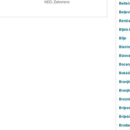
NED: Zatvoreno
Belišć
Beljev
Beniča
Bijelo
Bilje
Bistrin
Bizov
Bocan
Bokši
Branji
Branji
Brezni
Brijest
Briješ
Brođa