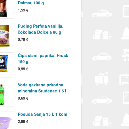
Dalmar, 100 g
1,59 €
Puding Perfeta vanilija,
čokolada Dolcela 80 g
0,79 €
Čips slani, paprika, Hrusk
150 g
0,99 €
Voda gazirana prirodna
mineralna Studenac 1,5 l
0,69 €
Posuda Sanja 15 l, 1 kom
2,99 €