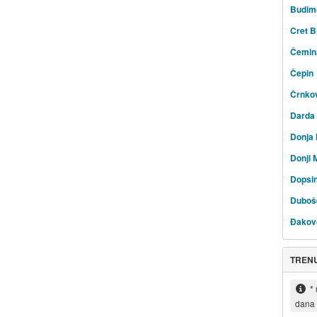
Budim
Cret B
Čemin
Čepin
Črnko
Darda
Donja 
Donji 
Dopsi
Duboš
Đakov
TRENU
*
dana 