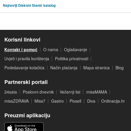
Najnoviji Diskont Stanić katalog
Korisni linkovi
Kontakt i pomoć
O nama
Oglašavanje
Uvjeti i pravila korištenja
Politika privatnosti
Podešavanje kolačića
Način plaćanja
Mapa stranica
Blog
Partnerski portali
24sata
Poslovni dnevnik
Večernji list
missMAMA
missZDRAVA
Miss7
Gastro
Pixsell
Diva
Ordinacija.hr
Preuzmi aplikaciju