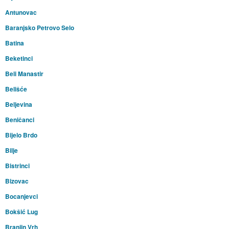
Antunovac
Baranjsko Petrovo Selo
Batina
Beketinci
Beli Manastir
Belišće
Beljevina
Beničanci
Bijelo Brdo
Bilje
Bistrinci
Bizovac
Bocanjevci
Bokšić Lug
Branjin Vrh