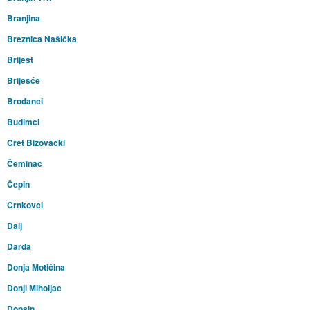
Branjina
Breznica Našička
Brijest
Briješće
Brođanci
Budimci
Cret Bizovački
Čeminac
Čepin
Črnkovci
Dalj
Darda
Donja Motičina
Donji Miholjac
Dopsin