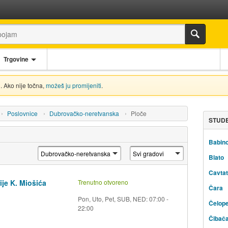
Trgovine
. Ako nije točna,
možeš ju promijeniti
.
Poslovnice
Dubrovačko-neretvanska
Ploče
STUDE
Babino
Blato
Cavtat
ije K. Miošića
Trenutno otvoreno
Čara
Pon, Uto, Pet, SUB, NED: 07:00 -
Čelope
22:00
Čibač