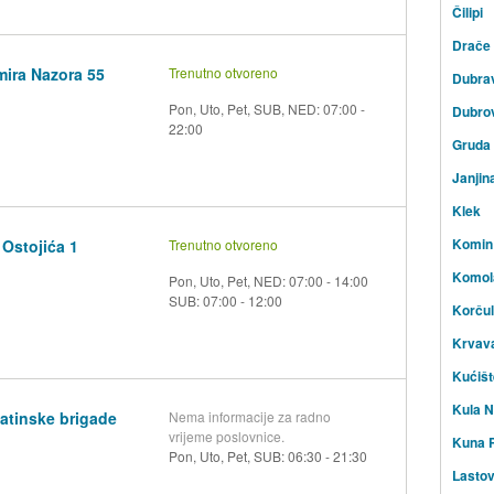
Čilipi
Drače
mira Nazora 55
Trenutno otvoreno
Dubra
Pon, Uto, Pet, SUB, NED: 07:00 -
Dubro
22:00
Gruda
Janjin
Klek
Komin
 Ostojića 1
Trenutno otvoreno
Komol
Pon, Uto, Pet, NED: 07:00 - 14:00
SUB: 07:00 - 12:00
Korču
Krvav
Kućišt
Kula N
matinske brigade
Nema informacije za radno
vrijeme poslovnice.
Kuna P
Pon, Uto, Pet, SUB: 06:30 - 21:30
Lasto