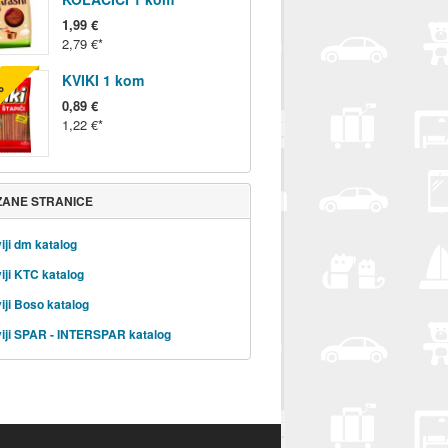
1,99 €
2,79 €
KVIKI 1 kom
%
0,89 €
1,22 €
ZANE STRANICE
iji dm katalog
iji KTC katalog
iji Boso katalog
iji SPAR - INTERSPAR katalog