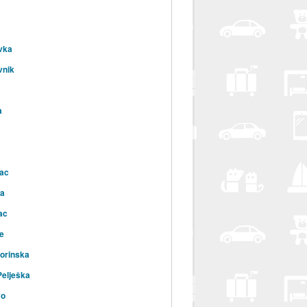
vka
vnik
a
ac
la
ac
e
orinska
elješka
vo