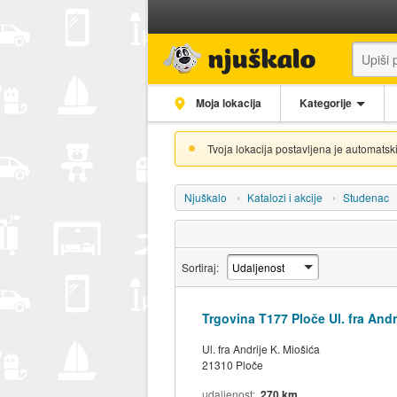
Moja lokacija
Kategorije
Tvoja lokacija postavljena je automatski
Njuškalo
Katalozi i akcije
Studenac
Sortiraj:
Trgovina T177 Ploče Ul. fra Andr
Ul. fra Andrije K. Miošića
21310 Ploče
udaljenost
270 km