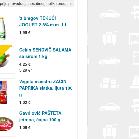
prije provođenja posebnog oblika prodaje.
'z bregov TEKUĆI
JOGURT 2,8% m.m. 1 l
1,99 €
Cekin SENDVIČ SALAMA
%
sa sirom 1 kg
4,25 €
5,29 €
Vegeta maestro ZAČIN
PAPRIKA slatka, ljuta 100
g
1,02 €
Gavrilović PAŠTETA
jetrena, čajna 100 g
1,09 €