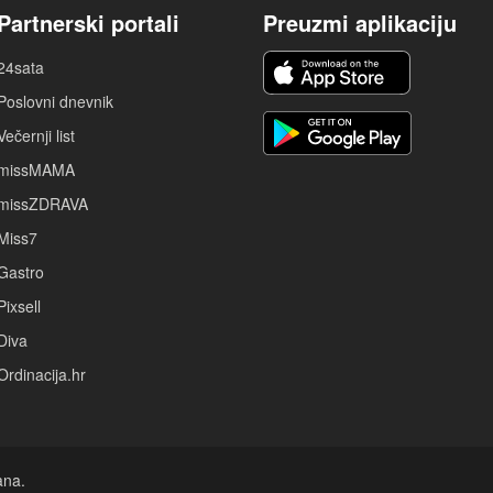
Partnerski portali
Preuzmi aplikaciju
24sata
Poslovni dnevnik
Večernji list
missMAMA
missZDRAVA
Miss7
Gastro
Pixsell
Diva
Ordinacija.hr
ana.