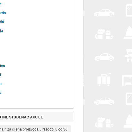
e
rda
vić
ja
ica
i
n
c
UTNE STUDENAC AKCIJE
 najniža cijena proizvoda u razdoblju od 30