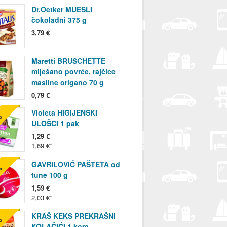
Dr.Oetker MUESLI
čokoladni 375 g
3,79 €
Maretti BRUSCHETTE
miješano povrće, rajčice
masline origano 70 g
0,79 €
Violeta HIGIJENSKI
%
ULOŠCI 1 pak
1,29 €
1,69 €
GAVRILOVIĆ PAŠTETA od
%
tune 100 g
1,59 €
2,03 €
KRAŠ KEKS PREKRAŠNI
%
KOLAČIĆI 1 kom