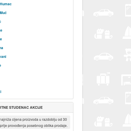
i Humac
 Muć
c
te
ne
na
vani
e
i
UTNE STUDENAC AKCIJE
 najniža cijena proizvoda u razdoblju od 30
prije provođenja posebnog oblika prodaje.