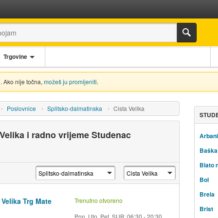
Trgovine
. Ako nije točna,
možeš ju promijeniti
.
Poslovnice
Splitsko-dalmatinska
Cista Velika
STUDE
Velika i radno vrijeme Studenac
Arbani
Baška
Blato 
Bol
Brela
 Velika Trg Mate
Trenutno otvoreno
Brist
Pon, Uto, Pet, SUB: 06:30 - 20:30