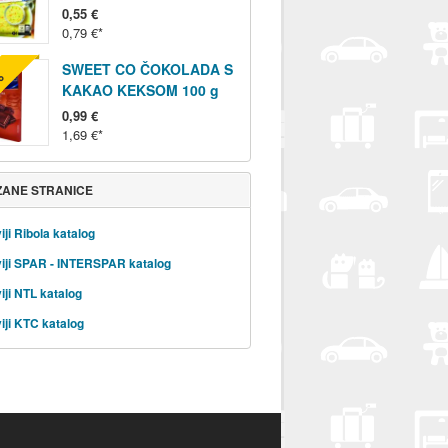
0,55 €
0,79 €
SWEET CO ČOKOLADA S
%
KAKAO KEKSOM 100 g
0,99 €
1,69 €
ZANE STRANICE
iji Ribola katalog
iji SPAR - INTERSPAR katalog
iji NTL katalog
iji KTC katalog