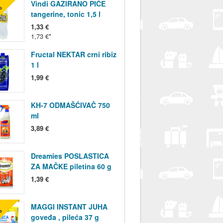
Vindi GAZIRANO PIĆE
%
tangerine, tonic 1,5 l
1,33 €
1,73 €
Fructal NEKTAR crni ribiz
1 l
1,99 €
KH-7 ODMAŠĆIVAČ 750
ml
3,89 €
Dreamies POSLASTICA
ZA MAČKE piletina 60 g
1,39 €
MAGGI INSTANT JUHA
%
goveđa , pileća 37 g