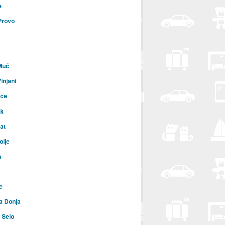
e
Provo
Muć
injani
ice
ik
at
lje
a
e
a Donja
 Selo