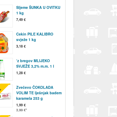
Sljeme ŠUNKA U OVITKU
1 kg
7,49 €
Cekin PILE KALIBRO
svježe 1 kg
3,18 €
‘z bregov MLIJEKO
SVJEŽE 3,2% m.m. 1 l
1,28 €
Zvečevo ČOKOLADA
%
VOLIM TE lješnjak badem
karamela 253 g
1,99 €
3,99 €