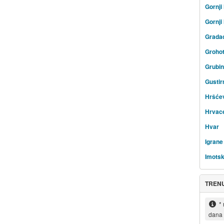
Gornj
Gornji
Grada
Groho
Grubi
Gustir
Hršće
Hrvac
Hvar
Igrane
Imotsk
TREN
*
dana 