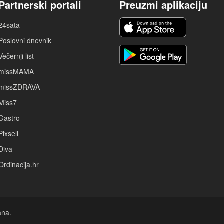
Partnerski portali
Preuzmi aplikaciju
24sata
Poslovni dnevnik
Večernji list
missMAMA
missZDRAVA
Miss7
Gastro
Pixsell
Diva
Ordinacija.hr
ana.