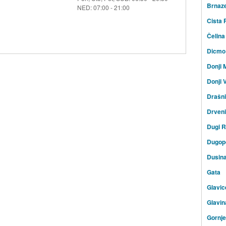
Brnaz
NED: 07:00 - 21:00
Cista 
Čelina
Dicmo
Donji 
Donji V
Drašn
Drven
Dugi R
Dugopo
Dusin
Gata
Glavic
Glavin
Gornje