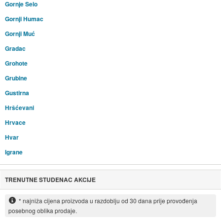
Gornje Selo
Gornji Humac
Gornji Muć
Gradac
Grohote
Grubine
Gustirna
Hršćevani
Hrvace
Hvar
Igrane
TRENUTNE STUDENAC AKCIJE
* najniža cijena proizvoda u razdoblju od 30 dana prije provođenja
posebnog oblika prodaje.