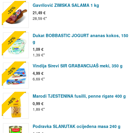
Gavrilović ZIMSKA SALAMA 1 kg
-25%
21,49 €
28,59 €
Dukat BOBBASTIC JOGURT ananas kokos, 150
-22%
g
1,09 €
1,39 €
Vindija Sirevi SIR GRABANCIJAŠ meki, 350 g
-25%
4,99 €
6,69 €
Marodi TJESTENINA fusilli, penne rigate 400 g
-48%
0,99 €
1,89 €
Podravka SLANUTAK ocijeđena masa 240 g