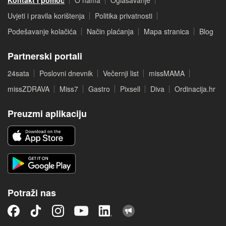
Kontakt i pomoć
O nama
Oglašavanje
Uvjeti i pravila korištenja
Politika privatnosti
Podešavanje kolačića
Način plaćanja
Mapa stranica
Blog
Partnerski portali
24sata
Poslovni dnevnik
Večernji list
missMAMA
missZDRAVA
Miss7
Gastro
Pixsell
Diva
Ordinacija.hr
Preuzmi aplikaciju
Potraži nas