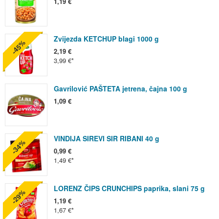
1,19 €
Zvijezda KETCHUP blagi 1000 g
-45%
2,19 €
3,99 €
Gavrilović PAŠTETA jetrena, čajna 100 g
1,09 €
VINDIJA SIREVI SIR RIBANI 40 g
-34%
0,99 €
1,49 €
LORENZ ČIPS CRUNCHIPS paprika, slani 75 g
-29%
1,19 €
1,67 €