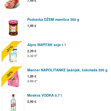
7,49 €
Podravka DŽEM marelica 360 g
1,99 €
Alpro NAPITAK soja 1 l
-31%
2,29 €
3,32 €
Manner NAPOLITANKE lješnjak, čokolada 200 g
-30%
1,89 €
2,69 €
Moskva VODKA 0,7 l
5,99 €