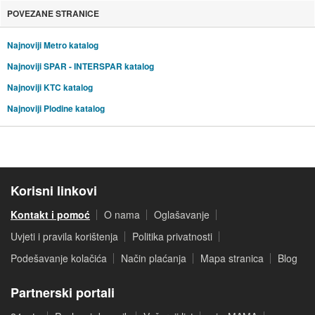
POVEZANE STRANICE
Najnoviji Metro katalog
Najnoviji SPAR - INTERSPAR katalog
Najnoviji KTC katalog
Najnoviji Plodine katalog
Korisni linkovi
Kontakt i pomoć
O nama
Oglašavanje
Uvjeti i pravila korištenja
Politika privatnosti
Podešavanje kolačića
Način plaćanja
Mapa stranica
Blog
Partnerski portali