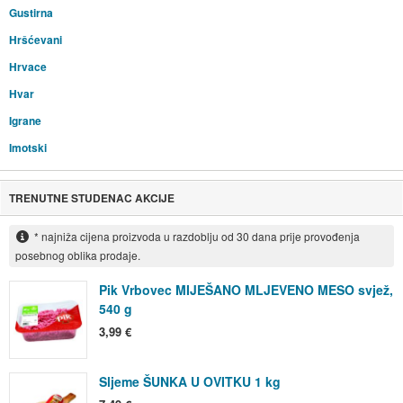
Gustirna
Hršćevani
Hrvace
Hvar
Igrane
Imotski
TRENUTNE STUDENAC AKCIJE
* najniža cijena proizvoda u razdoblju od 30 dana prije provođenja
posebnog oblika prodaje.
Pik Vrbovec MIJEŠANO MLJEVENO MESO svjež,
540 g
3,99 €
Sljeme ŠUNKA U OVITKU 1 kg