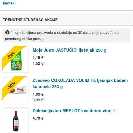
Imotski
TRENUTNE STUDENAC AKCIJE
* najniža cijena proizvoda u razdoblju od 30 dana prije provođenja
posebnog oblika prodaje.
Moje Jutro JASTUČIĆI lješnjak 250 g
-22%
1,19 €
1,52 €
Zvečevo ČOKOLADA VOLIM TE lješnjak badem
-50%
karamela 253 g
1,99 €
3,99 €
Dalmacijavino MERLOT kvalitetno vino 1 l
4,79 €