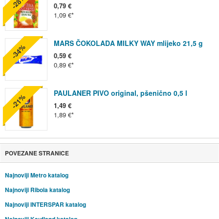
-28%
0,79 €
1,09 €
MARS ČOKOLADA MILKY WAY mlijeko 21,5 g
-34%
0,59 €
0,89 €
PAULANER PIVO original, pšenično 0,5 l
-21%
1,49 €
1,89 €
POVEZANE STRANICE
Najnoviji Metro katalog
Najnoviji Ribola katalog
Najnoviji INTERSPAR katalog
Najnoviji Kaufland katalog