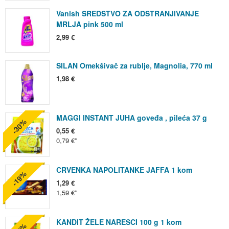
Vanish SREDSTVO ZA ODSTRANJIVANJE
MRLJA pink 500 ml
2,99 €
SILAN Omekšivač za rublje, Magnolia, 770 ml
1,98 €
MAGGI INSTANT JUHA goveđa , pileća 37 g
-30%
0,55 €
0,79 €
CRVENKA NAPOLITANKE JAFFA 1 kom
-19%
1,29 €
1,59 €
KANDIT ŽELE NARESCI 100 g 1 kom