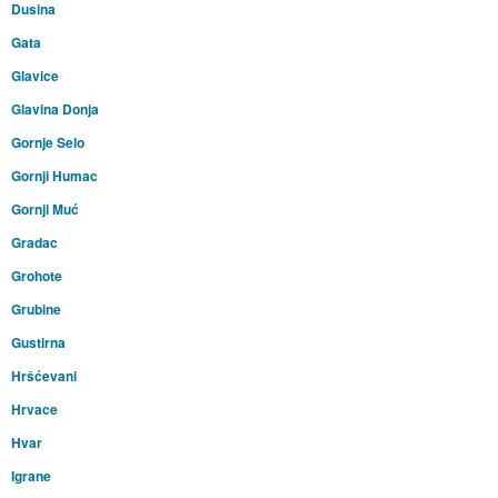
Dusina
Gata
Glavice
Glavina Donja
Gornje Selo
Gornji Humac
Gornji Muć
Gradac
Grohote
Grubine
Gustirna
Hršćevani
Hrvace
Hvar
Igrane