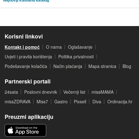
Korisni linkovi
Kontakt i pomoć
O nama
Oglašavanje
Uvjeti i pravila korištenja
Politika privatnosti
Podešavanje kolačića
Način plaćanja
Mapa stranica
Blog
Partnerski portali
24sata
Poslovni dnevnik
Večernji list
missMAMA
missZDRAVA
Miss7
Gastro
Pixsell
Diva
Ordinacija.hr
Preuzmi aplikaciju