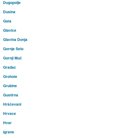
Dugopolje
Dusina
Gata
Glavice
Glavina Donja
Gornje Selo
Gornji Muć
Gradac
Grohote
Grubine
Gustirna
Hršćevani
Hrvace
Hvar
Igrane