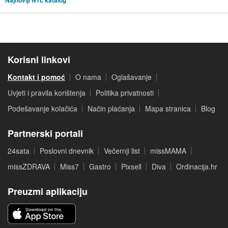
Korisni linkovi
Kontakt i pomoć
O nama
Oglašavanje
Uvjeti i pravila korištenja
Politika privatnosti
Podešavanje kolačića
Način plaćanja
Mapa stranica
Blog
Partnerski portali
24sata
Poslovni dnevnik
Večernji list
missMAMA
missZDRAVA
Miss7
Gastro
Pixsell
Diva
Ordinacija.hr
Preuzmi aplikaciju