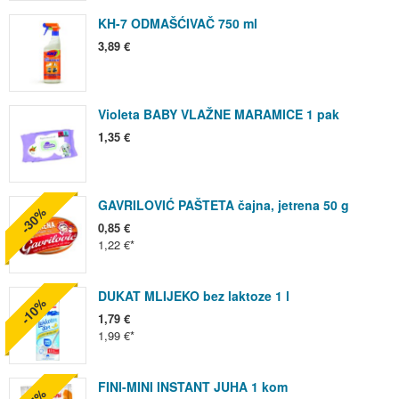
KH-7 ODMAŠĆIVAČ 750 ml
3,89 €
Violeta BABY VLAŽNE MARAMICE 1 pak
1,35 €
GAVRILOVIĆ PAŠTETA čajna, jetrena 50 g
-30%
0,85 €
1,22 €
DUKAT MLIJEKO bez laktoze 1 l
-10%
1,79 €
1,99 €
FINI-MINI INSTANT JUHA 1 kom