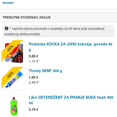
Imotski
TRENUTNE STUDENAC AKCIJE
* najniža cijena proizvoda u razdoblju od 30 dana prije provođenja
posebnog oblika prodaje.
Podravka KOCKA ZA JUHU kokošja, goveđa 40
-23%
g
0,89 €
1,15 €
Thomy SENF 200 g
-32%
1,69 €
2,48 €
Likvi DETERDŽENT ZA PRANJE SUĐA fresh 900
ml
2,19 €