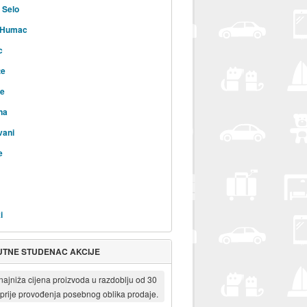
 Selo
i Humac
c
te
ne
na
vani
e
i
UTNE STUDENAC AKCIJE
 najniža cijena proizvoda u razdoblju od 30
prije provođenja posebnog oblika prodaje.