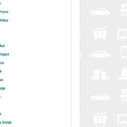
e
Provo
Velika
Muć
injani
ice
ik
at
lje
a
e
a Donja