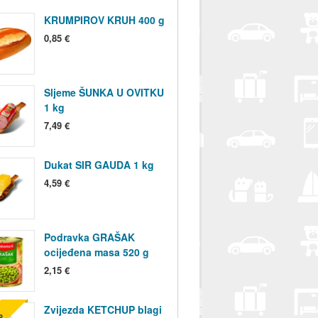
KRUMPIROV KRUH 400 g
0,85 €
Sljeme ŠUNKA U OVITKU
1 kg
7,49 €
Dukat SIR GAUDA 1 kg
4,59 €
Podravka GRAŠAK
ocijeđena masa 520 g
2,15 €
Zvijezda KETCHUP blagi