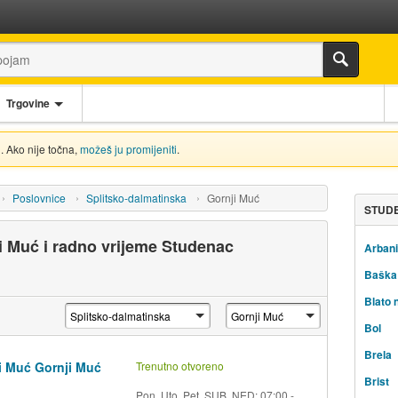
Trgovine
. Ako nije točna,
možeš ju promijeniti
.
Poslovnice
Splitsko-dalmatinska
Gornji Muć
STUDE
i Muć i radno vrijeme Studenac
Arbani
Baška
Blato 
Bol
Brela
i Muć Gornji Muć
Trenutno otvoreno
Brist
Pon, Uto, Pet, SUB, NED: 07:00 -