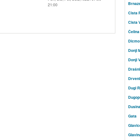
Brnaz
21:00
Cista 
Cista 
Čelina
Dicmo
Donji 
Donji V
Drašn
Drven
Dugi R
Dugopo
Dusin
Gata
Glavic
Glavin