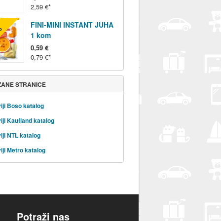
2,59 €
FINI-MINI INSTANT JUHA
%
1 kom
0,59 €
0,79 €
ZANE STRANICE
iji Boso katalog
iji Kaufland katalog
iji NTL katalog
iji Metro katalog
Potraži nas