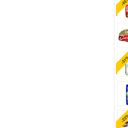
-45
-31
-23