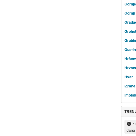
Gornje
Gornj
Grada
Groho
Grubi
Gustir
Hršće
Hrvac
Hvar
Igrane
Imotsk
TREN
*
dana 