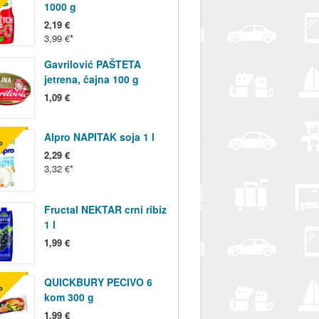
%
1000 g
2,19 €
3,99 €
Gavrilović PAŠTETA
jetrena, čajna 100 g
1,09 €
Alpro NAPITAK soja 1 l
%
2,29 €
3,32 €
Fructal NEKTAR crni ribiz
1 l
1,99 €
QUICKBURY PECIVO 6
%
kom 300 g
1,99 €