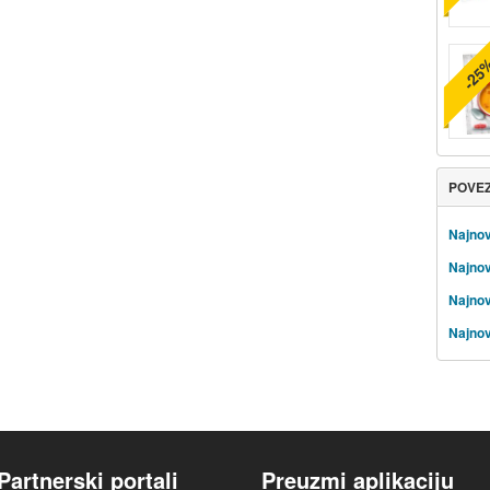
-25
POVE
Najnov
Najnov
Najnov
Najnov
Partnerski portali
Preuzmi aplikaciju