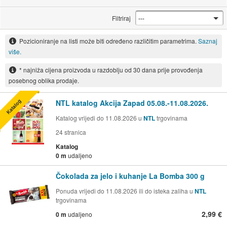
Filtriraj
Pozicioniranje na listi može biti određeno različitim parametrima.
Saznaj
više.
* najniža cijena proizvoda u razdoblju od 30 dana prije provođenja
posebnog oblika prodaje.
Katalog
NTL katalog Akcija Zapad 05.08.-11.08.2026.
Katalog vrijedi do 11.08.2026 u
NTL
trgovinama
24
stranica
Katalog
0 m
udaljeno
Čokolada za jelo i kuhanje La Bomba 300 g
Ponuda vrijedi do 11.08.2026 ili do isteka zaliha u
NTL
trgovinama
2,99 €
0 m
udaljeno