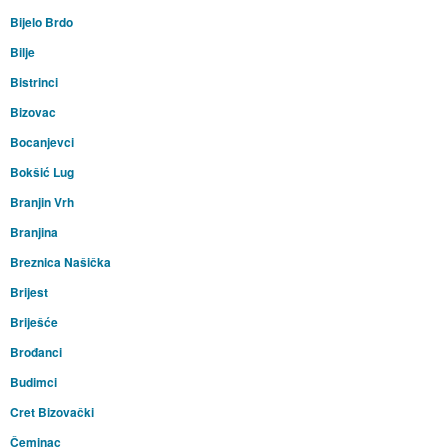
Bijelo Brdo
Bilje
Bistrinci
Bizovac
Bocanjevci
Bokšić Lug
Branjin Vrh
Branjina
Breznica Našička
Brijest
Briješće
Brođanci
Budimci
Cret Bizovački
Čeminac