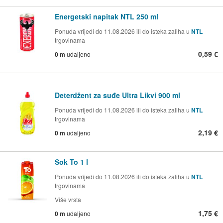
Energetski napitak NTL 250 ml
Ponuda vrijedi do 11.08.2026 ili do isteka zaliha u
NTL
trgovinama
0,59 €
0 m
udaljeno
Deterdžent za suđe Ultra Likvi 900 ml
Ponuda vrijedi do 11.08.2026 ili do isteka zaliha u
NTL
trgovinama
2,19 €
0 m
udaljeno
Sok To 1 l
Ponuda vrijedi do 11.08.2026 ili do isteka zaliha u
NTL
trgovinama
Više vrsta
1,75 €
0 m
udaljeno