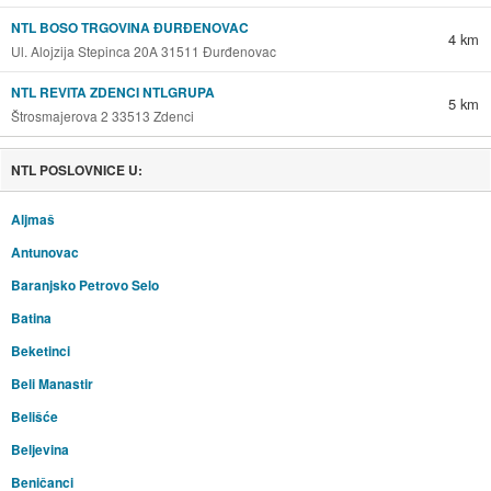
NTL BOSO TRGOVINA ĐURĐENOVAC
4 km
Ul. Alojzija Stepinca 20A 31511 Đurđenovac
NTL REVITA ZDENCI NTLGRUPA
5 km
Štrosmajerova 2 33513 Zdenci
NTL POSLOVNICE U:
Aljmaš
Antunovac
Baranjsko Petrovo Selo
Batina
Beketinci
Beli Manastir
Belišće
Beljevina
Beničanci