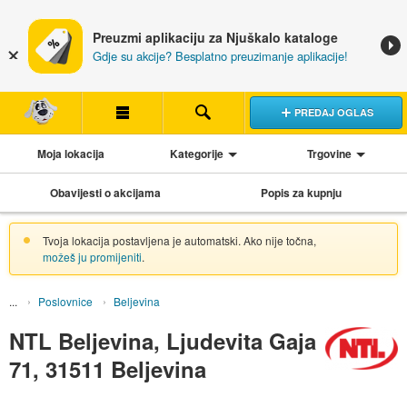
Preuzmi aplikaciju za Njuškalo kataloge
Gdje su akcije? Besplatno preuzimanje aplikacije!
PREDAJ OGLAS
Moja lokacija
Kategorije
Trgovine
Obavijesti o akcijama
Popis za kupnju
Tvoja lokacija postavljena je automatski. Ako nije točna,
možeš ju promijeniti
.
Poslovnice
Beljevina
NTL Beljevina, Ljudevita Gaja
71, 31511 Beljevina