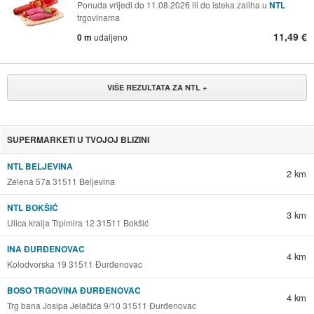
Ponuda vrijedi do 11.08.2026 ili do isteka zaliha u
NTL
trgovinama
11,49 €
0 m
udaljeno
VIŠE REZULTATA ZA NTL +
SUPERMARKETI U TVOJOJ BLIZINI
NTL BELJEVINA
2 km
Zelena 57a 31511 Beljevina
NTL BOKŠIĆ
3 km
Ulica kralja Trpimira 12 31511 Bokšić
INA ĐURĐENOVAC
4 km
Kolodvorska 19 31511 Đurđenovac
BOSO TRGOVINA ĐURĐENOVAC
4 km
Trg bana Josipa Jelačića 9/10 31511 Đurđenovac