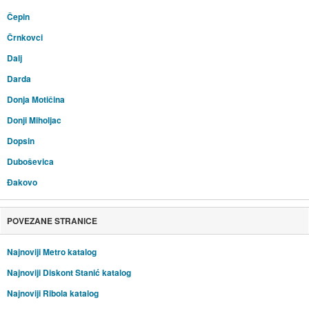
Čepin
Črnkovci
Dalj
Darda
Donja Motičina
Donji Miholjac
Dopsin
Duboševica
Đakovo
POVEZANE STRANICE
Najnoviji Metro katalog
Najnoviji Diskont Stanić katalog
Najnoviji Ribola katalog