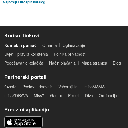
Najnoviji Eurospin katalog
Korisni linkovi
Kontakt i pomoć
O nama
Oglašavanje
Uvjeti i pravila korištenja
Politika privatnosti
Podešavanje kolačića
Način plaćanja
Mapa stranica
Blog
Partnerski portali
24sata
Poslovni dnevnik
Večernji list
missMAMA
missZDRAVA
Miss7
Gastro
Pixsell
Diva
Ordinacija.hr
Preuzmi aplikaciju