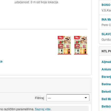
udaljenost
0 m od tvoje lokacije
BOSO
V.S.Ka
INA 
Pere C
SLAVO
Gundul
NTL P
ka
Aljma
Antun
Baranj
Batina
Beketi
Filtriraj
Beli M
Belišć
eno različitim parametrima.
Saznaj više.