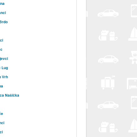
ina
nci
 Brdo
ci
ac
jevci
ć Lug
n Vrh
na
ca Našička
će
nci
ci