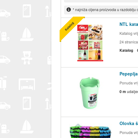
* najniža cijena proizvoda u razdoblju
Katalog
NTL kata
Katalog vr
24
stranica
Katalog
Pepeplja
Ponuda vrij
0 m
udalje
Olovka š
Ponuda vrij