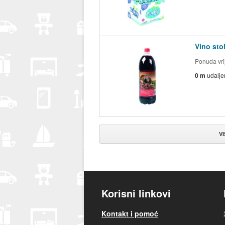
Vino sto
Ponuda vri
0 m
udalje
V
Korisni linkovi
Kontakt i pomoć