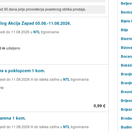
Beljev
 od 30 dana prije provođenja posebnog oblika prodaje.
Beniča
Bijelo
log Akcija Zapad 05.08.-11.08.2026.
Bilje
ijedi do 11.08.2026 u
NTL
trgovinama
Bistrin
Bizov
0 m
udaljeno
Bocan
Bokši
ra s poklopcem 1 kom.
Branji
edi do 11.08.2026 ili do isteka zaliha u
NTL
trgovinama
Branji
no
Brezni
Brijest
0,99 €
Briješ
arena 1 kom.
Brođa
edi do 11.08.2026 ili do isteka zaliha u
NTL
trgovinama
Budim