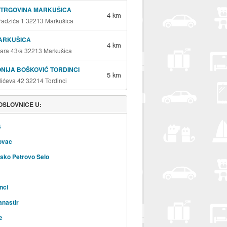
 TRGOVINA MARKUŠICA
4 km
radžića 1 32213 Markušica
MARKUŠICA
4 km
ara 43/a 32213 Markušica
NIJA BOŠKOVIĆ TORDINCI
5 km
ićeva 42 32214 Tordinci
OSLOVNICE U:
š
ovac
sko Petrovo Selo
nci
anastir
e