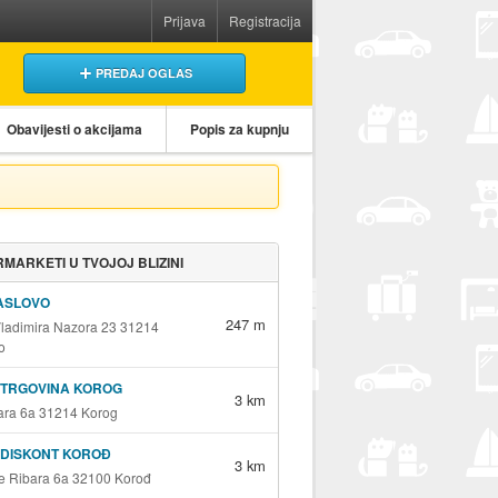
Prijava
Registracija
PREDAJ OGLAS
Obavijesti o akcijama
Popis za kupnju
MARKETI U TVOJOJ BLIZINI
ASLOVO
247 m
Vladimira Nazora 23 31214
o
 TRGOVINA KOROG
3 km
bara 6a 31214 Korog
 DISKONT KOROĐ
3 km
le Ribara 6a 32100 Korođ