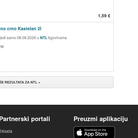
1,59 €
lno crno Kastelan 2l
jedi samo 08.08.2026 u
NTL
trgovinama
no
IŠE REZULTATA ZA NTL +
Partnerski portali
Preuzmi aplikaciju
24sata