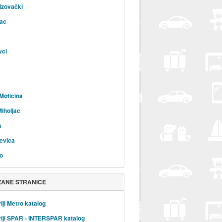
izovački
ac
vci
Motičina
Miholjac
n
evica
o
ZANE STRANICE
iji Metro katalog
iji SPAR - INTERSPAR katalog