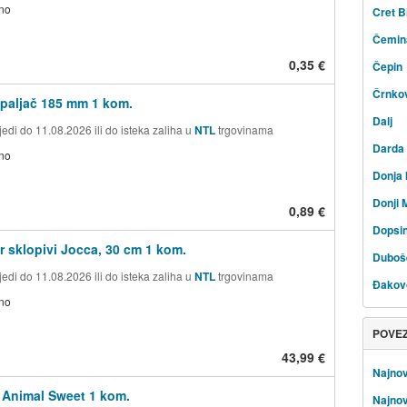
no
Cret B
Čemin
0,35 €
Čepin
Črnko
upaljač 185 mm 1 kom.
Dalj
edi do 11.08.2026 ili do isteka zaliha u
NTL
trgovinama
Darda
no
Donja 
Donji 
0,89 €
Dopsi
or sklopivi Jocca, 30 cm 1 kom.
Duboš
edi do 11.08.2026 ili do isteka zaliha u
NTL
trgovinama
Đakov
no
POVE
43,99 €
Najnov
 Animal Sweet 1 kom.
Najnov