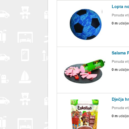
Lopta no
Ponuda vrij
0 m
udalje
Salama P
Ponuda vrij
0 m
udalje
Dječja h
Ponuda vrij
0 m
udalje