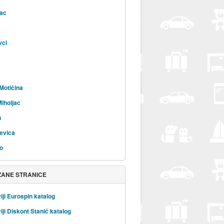
ac
vci
Motičina
Miholjac
n
evica
o
ZANE STRANICE
iji Eurospin katalog
iji Diskont Stanić katalog