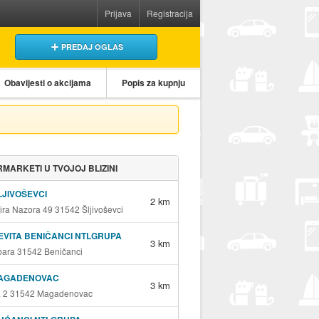
Prijava
Registracija
PREDAJ OGLAS
Obavijesti o akcijama
Popis za kupnju
MARKETI U TVOJOJ BLIZINI
LJIVOŠEVCI
2 km
ira Nazora 49 31542 Šljivoševci
EVITA BENIČANCI NTLGRUPA
3 km
Ribara 31542 Beničanci
MAGADENOVAC
3 km
a 2 31542 Magadenovac