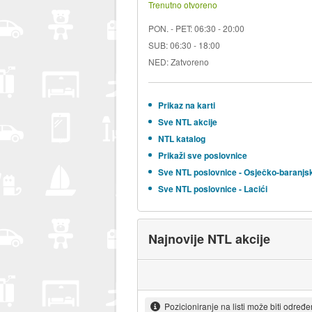
Trenutno otvoreno
PON. - PET: 06:30 - 20:00
SUB: 06:30 - 18:00
NED: Zatvoreno
Prikaz na karti
Sve NTL akcije
NTL katalog
Prikaži sve poslovnice
Sve NTL poslovnice - Osječko-baranjs
Sve NTL poslovnice - Lacići
Najnovije NTL akcije
Pozicioniranje na listi može biti određ