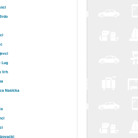
nci
 Brdo
ci
ac
jevci
ć Lug
n Vrh
na
ca Našička
će
nci
ci
izovački