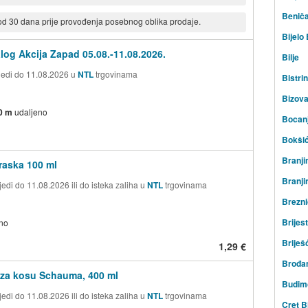
Beniča
 od 30 dana prije provođenja posebnog oblika prodaje.
Bijelo
log Akcija Zapad 05.08.-11.08.2026.
Bilje
ijedi do 11.08.2026 u
NTL
trgovinama
Bistrin
Bizov
0 m
udaljeno
Bocan
Bokši
Branji
raska 100 ml
Branji
edi do 11.08.2026 ili do isteka zaliha u
NTL
trgovinama
Brezni
Brijest
no
Briješ
1,29 €
Brođa
za kosu Schauma, 400 ml
Budim
edi do 11.08.2026 ili do isteka zaliha u
NTL
trgovinama
Cret B