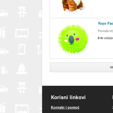
Yoyo Fac
Ponuda vrij
0 m
udalje
V
Korisni linkovi
Kontakt i pomoć