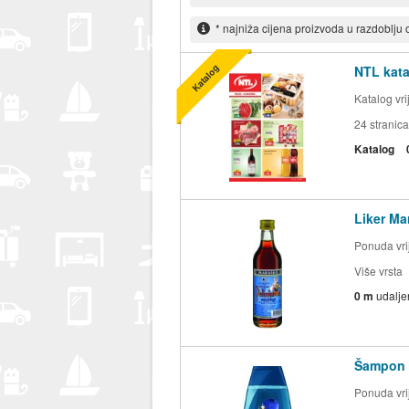
* najniža cijena proizvoda u razdoblju
Katalog
NTL kata
Katalog vr
24
stranica
Katalog
Liker Ma
Ponuda vrij
Više vrsta
0 m
udalje
Šampon 
Ponuda vrij