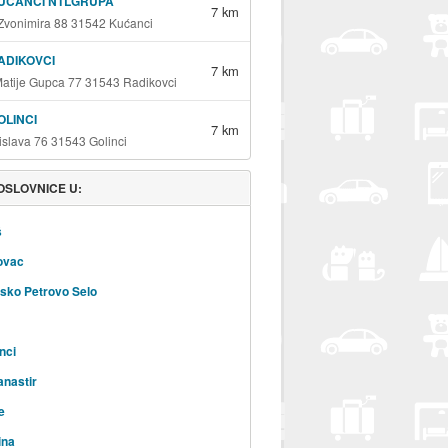
UĆANCI NTLGRUPA
7 km
 Zvonimira 88 31542 Kućanci
ADIKOVCI
7 km
Matije Gupca 77 31543 Radikovci
OLINCI
7 km
islava 76 31543 Golinci
OSLOVNICE U:
š
ovac
sko Petrovo Selo
nci
anastir
e
ina