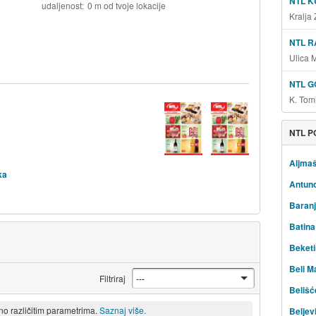
NTL K
udaljenost
0 m od tvoje lokacije
Kralja
NTL R
Ulica 
NTL G
K. Tom
NTL P
Aljma
ka
Antun
Baranj
Batina
Beketi
Beli M
Filtriraj
Belišć
eno različitim parametrima.
Saznaj više.
Beljev