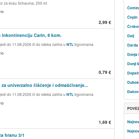
or za kosu Schauma, 250 ml
Čemin
no
Čepin
2,99 €
Črnko
a inkontinenciju Carin, 8 kom.
Dalj
edi do 11.08.2026 ili do isteka zaliha u
NTL
trgovinama
Darda
no
Donja 
Donji 
0,79 €
Dopsi
Duboš
 za univerzalno čišćenje i odmašćivanje...
Đakov
edi do 11.08.2026 ili do isteka zaliha u
NTL
trgovinama
no
POVE
1,69 €
Najnov
Najnov
a hranu 3/1