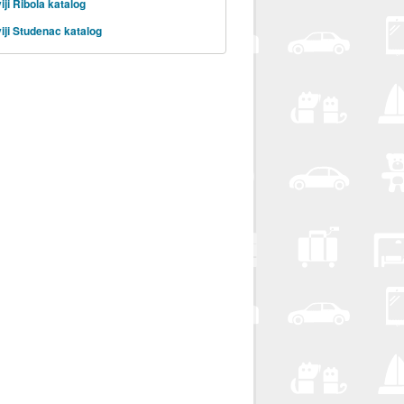
iji Ribola katalog
iji Studenac katalog