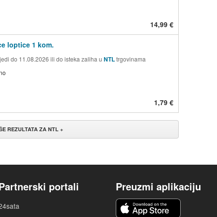
14,99 €
e loptice 1 kom.
edi do 11.08.2026 ili do isteka zaliha u
NTL
trgovinama
no
1,79 €
IŠE REZULTATA ZA NTL +
Partnerski portali
Preuzmi aplikaciju
24sata