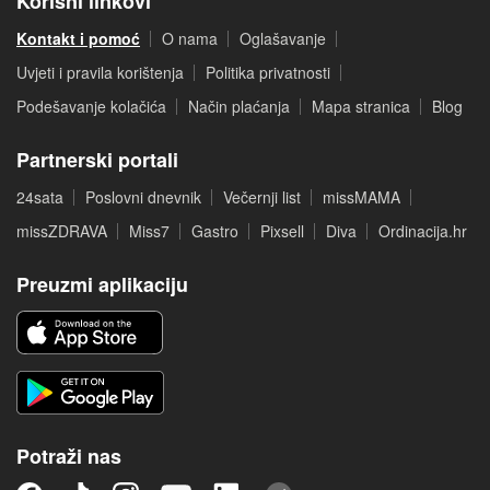
Korisni linkovi
Kontakt i pomoć
O nama
Oglašavanje
Uvjeti i pravila korištenja
Politika privatnosti
Podešavanje kolačića
Način plaćanja
Mapa stranica
Blog
Partnerski portali
24sata
Poslovni dnevnik
Večernji list
missMAMA
missZDRAVA
Miss7
Gastro
Pixsell
Diva
Ordinacija.hr
Preuzmi aplikaciju
Potraži nas