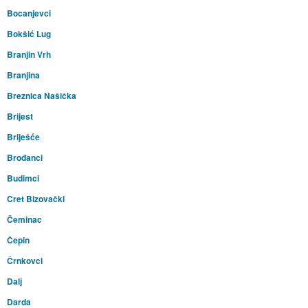
Bocanjevci
Bokšić Lug
Branjin Vrh
Branjina
Breznica Našička
Brijest
Briješće
Brođanci
Budimci
Cret Bizovački
Čeminac
Čepin
Črnkovci
Dalj
Darda