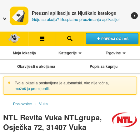
Preuzmi aplikaciju za Njuškalo kataloge
Gdje su akcije? Besplatno preuzimanje aplikacije!
PREDAJ OGLAS
Moja lokacija
Kategorije
Trgovine
Obavijesti o akcijama
Popis za kupnju
Tvoja lokacija postavljena je automatski. Ako nije točna,
možeš ju promijeniti
.
Poslovnice
Vuka
NTL Revita Vuka NTLgrupa,
Osječka 72, 31407 Vuka