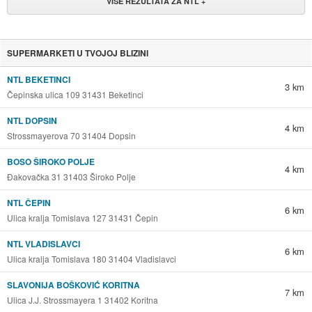
VIŠE REZULTATA ZA NTL +
SUPERMARKETI U TVOJOJ BLIZINI
NTL BEKETINCI
3 km
Čepinska ulica 109 31431 Beketinci
NTL DOPSIN
4 km
Strossmayerova 70 31404 Dopsin
BOSO ŠIROKO POLJE
4 km
Đakovačka 31 31403 Široko Polje
NTL ČEPIN
6 km
Ulica kralja Tomislava 127 31431 Čepin
NTL VLADISLAVCI
6 km
Ulica kralja Tomislava 180 31404 Vladislavci
SLAVONIJA BOŠKOVIĆ KORITNA
7 km
Ulica J.J. Strossmayera 1 31402 Koritna