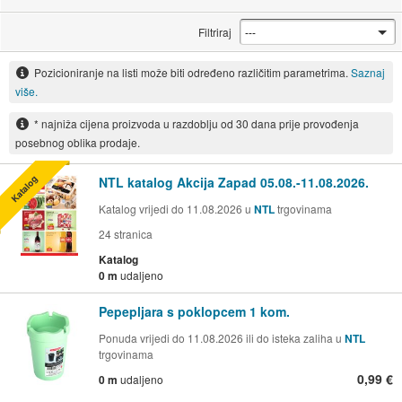
Filtriraj
Pozicioniranje na listi može biti određeno različitim parametrima.
Saznaj
više.
* najniža cijena proizvoda u razdoblju od 30 dana prije provođenja
posebnog oblika prodaje.
Katalog
NTL katalog Akcija Zapad 05.08.-11.08.2026.
Katalog vrijedi do 11.08.2026 u
NTL
trgovinama
24
stranica
Katalog
0 m
udaljeno
Pepepljara s poklopcem 1 kom.
Ponuda vrijedi do 11.08.2026 ili do isteka zaliha u
NTL
trgovinama
0,99 €
0 m
udaljeno