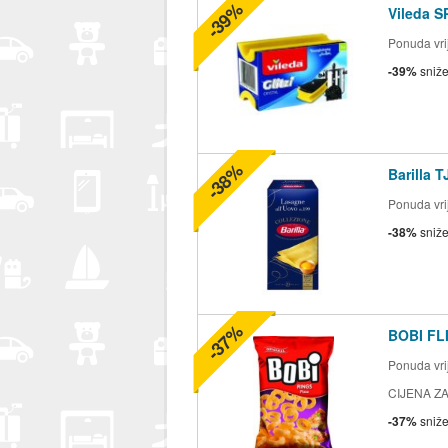
-39%
Vileda S
Ponuda vrij
-39%
sniž
-38%
Barilla 
Ponuda vrij
-38%
sniž
-37%
BOBI FLI
Ponuda vrij
CIJENA ZA
-37%
sniž