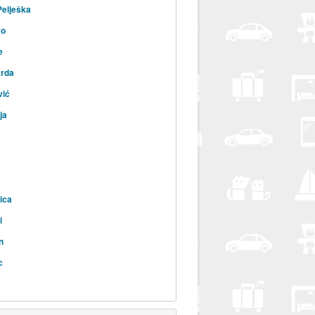
elješka
vo
e
rda
vić
ja
ica
i
n
c