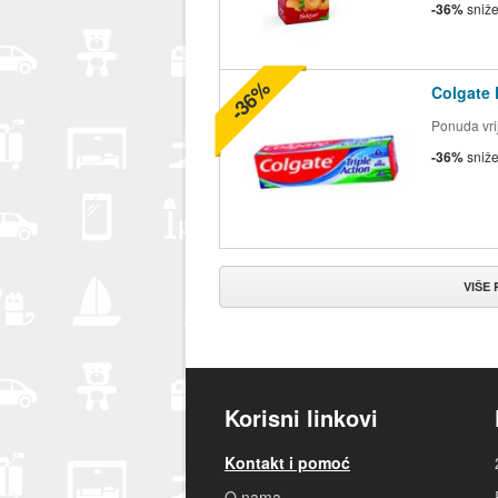
-36%
sniž
-36%
Colgate 
Ponuda vrij
-36%
sniž
VIŠE
Korisni linkovi
Kontakt i pomoć
O nama