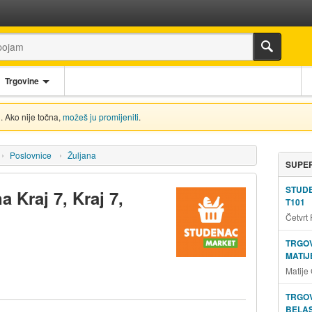
Trgovine
. Ako nije točna,
možeš ju promijeniti
.
Poslovnice
Žuljana
SUPER
STUD
 Kraj 7, Kraj 7,
T101
Četvrt
TRGOV
MATIJ
Matije
TRGOV
BELAS