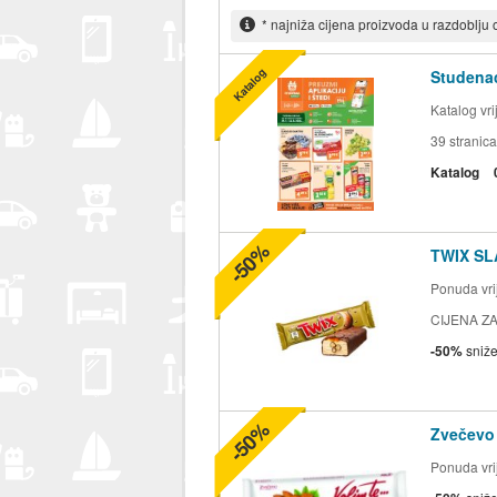
* najniža cijena proizvoda u razdoblju
Katalog
Studenac
Katalog vr
39
stranica
Katalog
-50%
TWIX SL
Ponuda vrij
CIJENA ZA
-50%
sniž
-50%
Zvečevo
Ponuda vrij