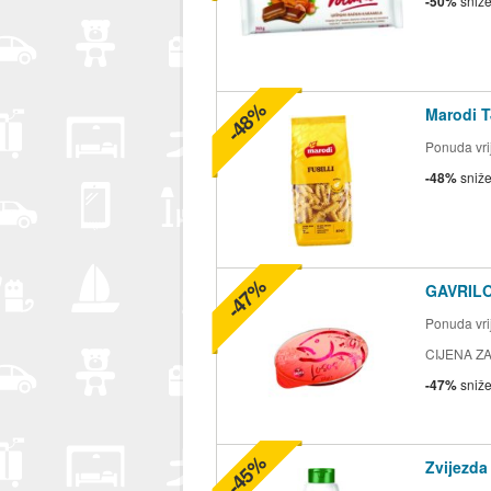
-50%
sniž
-48%
Marodi T
Ponuda vrij
-48%
sniž
-47%
GAVRILO
Ponuda vrij
CIJENA ZA
-47%
sniž
-45%
Zvijezda