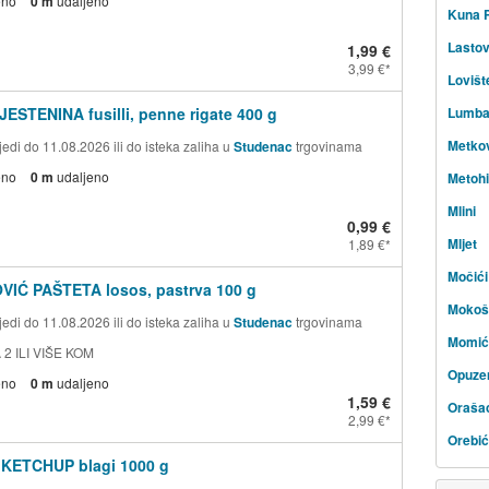
eno
0 m
udaljeno
Kuna P
Lasto
1,99 €
3,99 €
Lovišt
JESTENINA fusilli, penne rigate 400 g
Lumba
Metko
edi do 11.08.2026 ili do isteka zaliha u
Studenac
trgovinama
eno
0 m
udaljeno
Metohi
Mlini
0,99 €
Mljet
1,89 €
Močići
VIĆ PAŠTETA losos, pastrva 100 g
Mokoš
edi do 11.08.2026 ili do isteka zaliha u
Studenac
trgovinama
Momić
 2 ILI VIŠE KOM
Opuze
eno
0 m
udaljeno
1,59 €
Oraša
2,99 €
Orebić
 KETCHUP blagi 1000 g