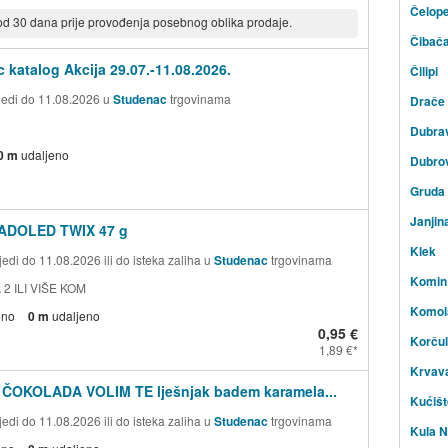
Čelope
 od 30 dana prije provođenja posebnog oblika prodaje.
Čibač
 katalog Akcija 29.07.-11.08.2026.
Čilipi
ijedi do 11.08.2026 u
Studenac
trgovinama
Drače
Dubra
0 m
udaljeno
Dubro
Gruda
Janjin
ADOLED TWIX 47 g
Klek
edi do 11.08.2026 ili do isteka zaliha u
Studenac
trgovinama
Komin
 2 ILI VIŠE KOM
Komol
eno
0 m
udaljeno
0,95 €
Korču
1,89 €
Krvav
 ČOKOLADA VOLIM TE lješnjak badem karamela...
Kućišt
edi do 11.08.2026 ili do isteka zaliha u
Studenac
trgovinama
Kula N