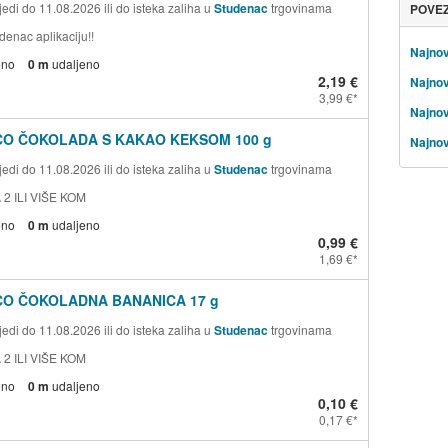
edi do 11.08.2026 ili do isteka zaliha u
Studenac
trgovinama
POVE
denac aplikaciju!!
Najnov
eno
0 m
udaljeno
2,19 €
Najnov
3,99 €
Najnov
CO ČOKOLADA S KAKAO KEKSOM 100 g
Najnov
edi do 11.08.2026 ili do isteka zaliha u
Studenac
trgovinama
 2 ILI VIŠE KOM
eno
0 m
udaljeno
0,99 €
1,69 €
CO ČOKOLADNA BANANICA 17 g
edi do 11.08.2026 ili do isteka zaliha u
Studenac
trgovinama
 2 ILI VIŠE KOM
eno
0 m
udaljeno
0,10 €
0,17 €