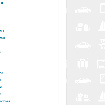
ci
a
vka
vnik
a
ac
la
ac
e
orinska