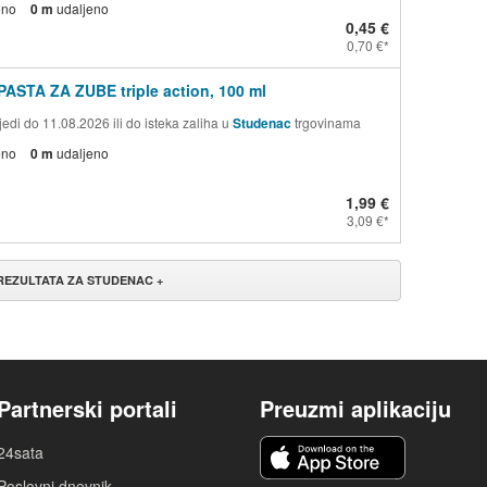
eno
0 m
udaljeno
0,45 €
0,70 €
PASTA ZA ZUBE triple action, 100 ml
edi do 11.08.2026 ili do isteka zaliha u
Studenac
trgovinama
eno
0 m
udaljeno
1,99 €
3,09 €
 REZULTATA ZA STUDENAC +
Partnerski portali
Preuzmi aplikaciju
24sata
Poslovni dnevnik