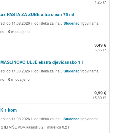
1,25 €
ax PASTA ZA ZUBE ultra clean 75 ml
edi do 11.08.2026 ili do isteka zaliha u
Studenac
trgovinama
eno
0 m
udaljeno
3,49 €
5,55 €
 MASLINOVO ULJE ekstra djevičansko 1 l
edi do 11.08.2026 ili do isteka zaliha u
Studenac
trgovinama
eno
0 m
udaljeno
9,99 €
15,80 €
OK 1 kom
edi do 11.08.2026 ili do isteka zaliha u
Studenac
trgovinama
 ILI VIŠE KOM kašasti 0,2 l, marelica 0,2 l