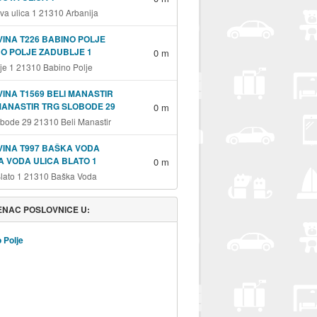
va ulica 1 21310 Arbanija
INA T226 BABINO POLJE
O POLJE ZADUBLJE 1
0 m
je 1 21310 Babino Polje
INA T1569 BELI MANASTIR
MANASTIR TRG SLOBODE 29
0 m
obode 29 21310 Beli Manastir
INA T997 BAŠKA VODA
 VODA ULICA BLATO 1
0 m
Blato 1 21310 Baška Voda
NAC POSLOVNICE U:
 Polje