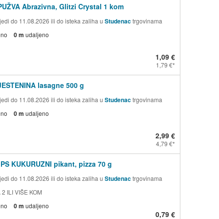
PUŽVA Abrazivna, Glitzi Crystal 1 kom
edi do 11.08.2026 ili do isteka zaliha u
Studenac
trgovinama
eno
0 m
udaljeno
1,09 €
1,79 €
TJESTENINA lasagne 500 g
edi do 11.08.2026 ili do isteka zaliha u
Studenac
trgovinama
eno
0 m
udaljeno
2,99 €
4,79 €
PS KUKURUZNI pikant, pizza 70 g
edi do 11.08.2026 ili do isteka zaliha u
Studenac
trgovinama
 2 ILI VIŠE KOM
eno
0 m
udaljeno
0,79 €