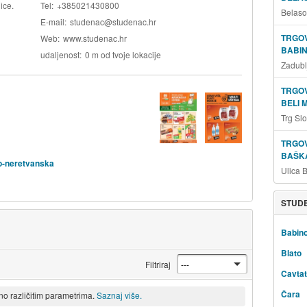
ice.
Tel
+385021430800
Belaso
E-mail
studenac@studenac.hr
TRGOV
Web
www.studenac.hr
BABIN
udaljenost
0 m od tvoje lokacije
Zadubl
TRGOV
BELI 
Trg Sl
TRGOV
BAŠKA
o-neretvanska
Ulica 
STUDE
Babino
Blato
Filtriraj
Cavtat
Čara
eno različitim parametrima.
Saznaj više.