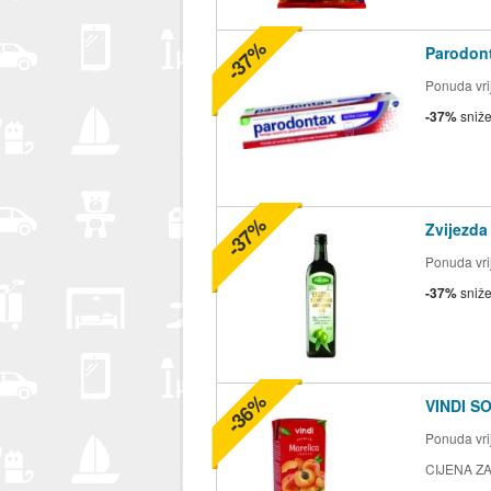
-37%
Parodont
Ponuda vrij
-37%
sniž
-37%
Zvijezda
Ponuda vrij
-37%
sniž
-36%
VINDI S
Ponuda vrij
CIJENA ZA 2