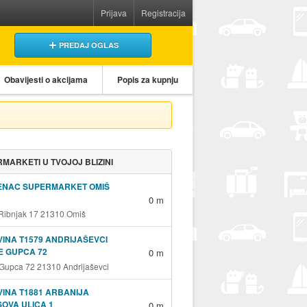
Prijava
Registracija
PREDAJ OGLAS
Obavijesti o akcijama
Popis za kupnju
MARKETI U TVOJOJ BLIZINI
ENAC SUPERMARKET OMIŠ
0 m
 Ribnjak 17 21310 Omiš
INA T1579 ANDRIJAŠEVCI
E GUPCA 72
0 m
 Gupca 72 21310 Andrijaševci
INA T1881 ARBANIJA
OVA ULICA 1
0 m