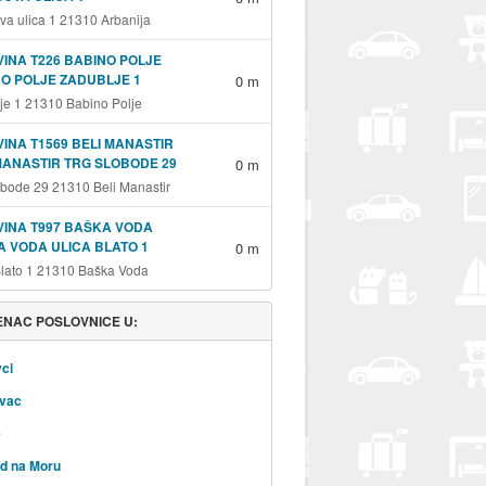
va ulica 1 21310 Arbanija
INA T226 BABINO POLJE
O POLJE ZADUBLJE 1
0 m
je 1 21310 Babino Polje
INA T1569 BELI MANASTIR
MANASTIR TRG SLOBODE 29
0 m
obode 29 21310 Beli Manastir
INA T997 BAŠKA VODA
 VODA ULICA BLATO 1
0 m
Blato 1 21310 Baška Voda
NAC POSLOVNICE U:
ci
vac
e
d na Moru