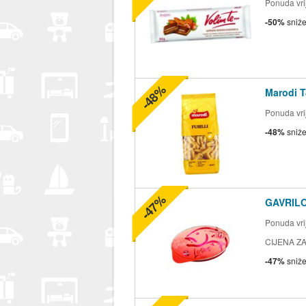
Ponuda vrij
-50%
sniž
-48%
Marodi T
Ponuda vrij
-48%
sniž
-47%
GAVRILO
Ponuda vrij
CIJENA ZA
-47%
sniž