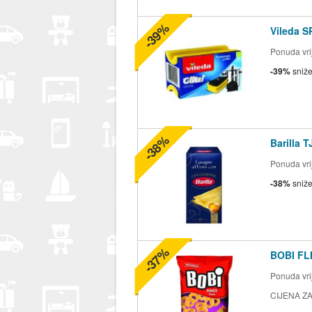
-39%
Vileda S
Ponuda vrij
-39%
sniž
-38%
Barilla 
Ponuda vrij
-38%
sniž
-37%
BOBI FLI
Ponuda vrij
CIJENA ZA