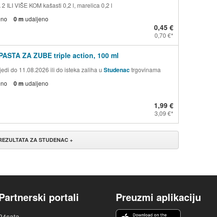
 ILI VIŠE KOM kašasti 0,2 l, marelica 0,2 l
eno
0 m
udaljeno
0,45 €
0,70 €
PASTA ZA ZUBE triple action, 100 ml
edi do 11.08.2026 ili do isteka zaliha u
Studenac
trgovinama
eno
0 m
udaljeno
1,99 €
3,09 €
 REZULTATA ZA STUDENAC +
Partnerski portali
Preuzmi aplikaciju
24sata