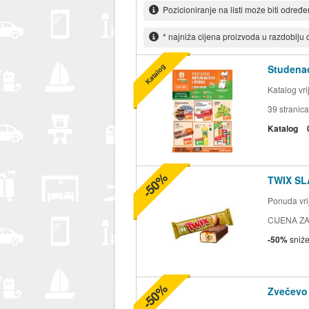
Pozicioniranje na listi može biti određ
* najniža cijena proizvoda u razdoblju
Katalog
Studenac
Katalog vr
39
stranica
Katalog
-50%
TWIX SL
Ponuda vrij
CIJENA ZA
-50%
sniž
-50%
Zvečevo