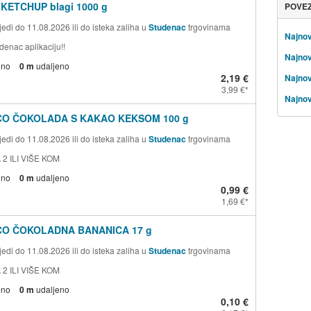
 KETCHUP blagi 1000 g
POVE
edi do 11.08.2026 ili do isteka zaliha u
Studenac
trgovinama
Najnov
denac aplikaciju!!
Najnov
eno
0 m
udaljeno
2,19 €
Najnov
3,99 €
Najnovi
CO ČOKOLADA S KAKAO KEKSOM 100 g
edi do 11.08.2026 ili do isteka zaliha u
Studenac
trgovinama
 2 ILI VIŠE KOM
eno
0 m
udaljeno
0,99 €
1,69 €
CO ČOKOLADNA BANANICA 17 g
edi do 11.08.2026 ili do isteka zaliha u
Studenac
trgovinama
 2 ILI VIŠE KOM
eno
0 m
udaljeno
0,10 €