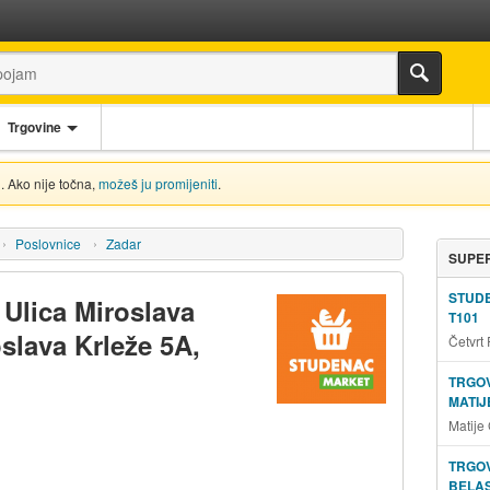
Trgovine
. Ako nije točna,
možeš ju promijeniti
.
Poslovnice
Zadar
SUPER
STUD
 Ulica Miroslava
T101
oslava Krleže 5A,
Četvrt
TRGOV
MATIJ
Matije
TRGOV
BELAS