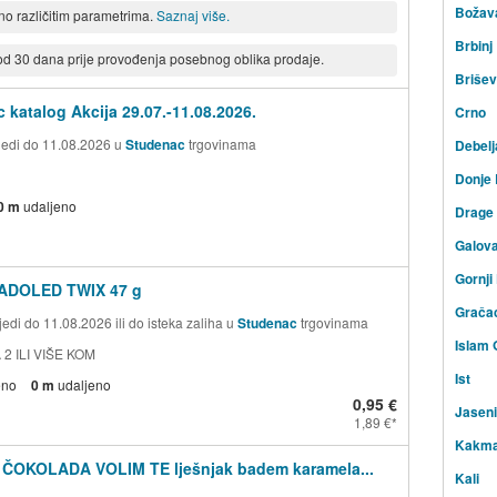
Božav
eno različitim parametrima.
Saznaj više.
Brbinj
 od 30 dana prije provođenja posebnog oblika prodaje.
Briše
 katalog Akcija 29.07.-11.08.2026.
Crno
ijedi do 11.08.2026 u
Studenac
trgovinama
Debelj
Donje
0 m
udaljeno
Drage
Galov
Gornji
ADOLED TWIX 47 g
Grača
edi do 11.08.2026 ili do isteka zaliha u
Studenac
trgovinama
Islam 
 2 ILI VIŠE KOM
Ist
eno
0 m
udaljeno
0,95 €
Jasen
1,89 €
Kakm
 ČOKOLADA VOLIM TE lješnjak badem karamela...
Kali