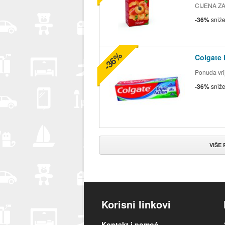
CIJENA ZA 2
-36%
sniž
-36%
Colgate 
Ponuda vrij
-36%
sniž
VIŠE
Korisni linkovi
Kontakt i pomoć