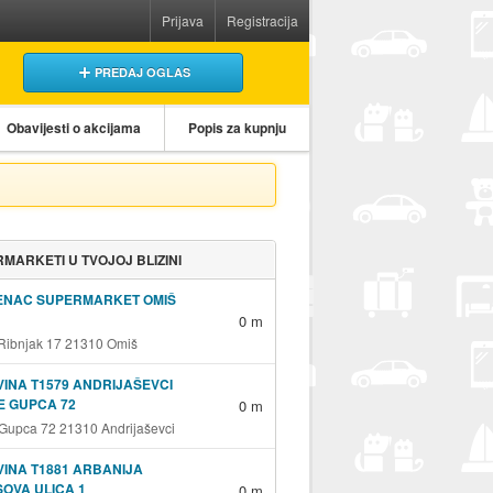
Prijava
Registracija
PREDAJ OGLAS
Obavijesti o akcijama
Popis za kupnju
MARKETI U TVOJOJ BLIZINI
ENAC SUPERMARKET OMIŠ
0 m
 Ribnjak 17 21310 Omiš
INA T1579 ANDRIJAŠEVCI
E GUPCA 72
0 m
 Gupca 72 21310 Andrijaševci
INA T1881 ARBANIJA
OVA ULICA 1
0 m