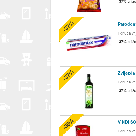
-37%
sniž
-37%
Parodont
Ponuda vrij
-37%
sniž
-37%
Zvijezda
Ponuda vrij
-37%
sniž
-36%
VINDI S
Ponuda vrij