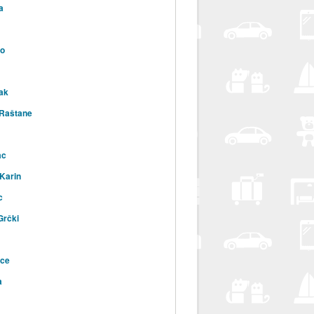
a
vo
ak
 Raštane
ac
 Karin
c
Grčki
ice
a