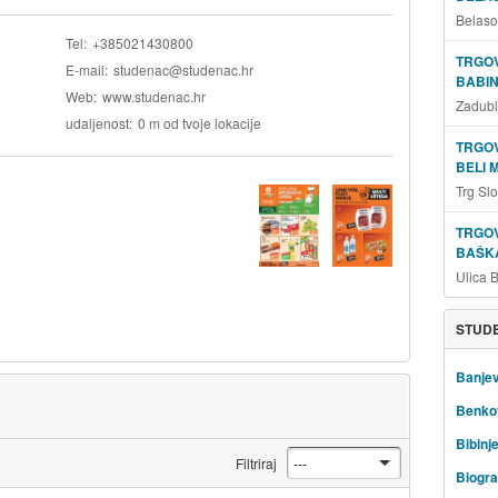
Belaso
Tel
+385021430800
TRGOV
E-mail
studenac@studenac.hr
BABIN
Web
www.studenac.hr
Zadubl
udaljenost
0 m od tvoje lokacije
TRGOV
BELI 
Trg Sl
TRGOV
BAŠKA
Ulica 
STUDE
Banjev
Benko
Bibinj
Filtriraj
Biogra