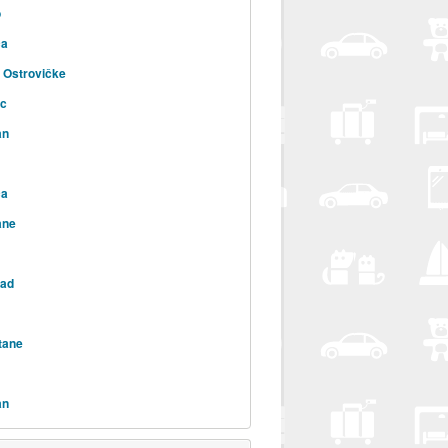
o
ca
 Ostrovičke
ac
an
ca
ane
rad
tane
an