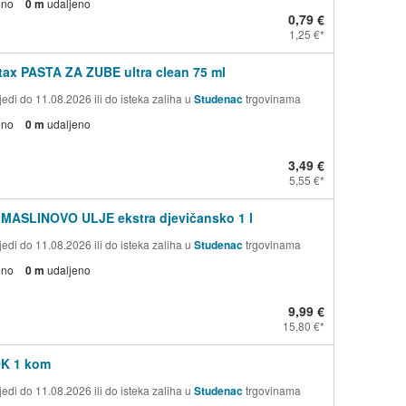
eno
0 m
udaljeno
0,79 €
1,25 €
ax PASTA ZA ZUBE ultra clean 75 ml
edi do 11.08.2026 ili do isteka zaliha u
Studenac
trgovinama
eno
0 m
udaljeno
3,49 €
5,55 €
 MASLINOVO ULJE ekstra djevičansko 1 l
edi do 11.08.2026 ili do isteka zaliha u
Studenac
trgovinama
eno
0 m
udaljeno
9,99 €
15,80 €
OK 1 kom
edi do 11.08.2026 ili do isteka zaliha u
Studenac
trgovinama