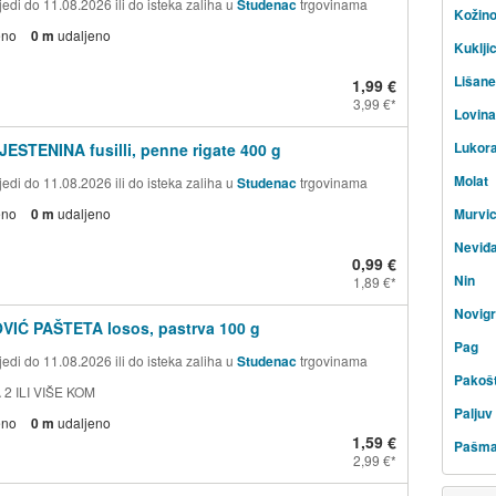
edi do 11.08.2026 ili do isteka zaliha u
Studenac
trgovinama
Kožin
eno
0 m
udaljeno
Kuklji
Lišane
1,99 €
3,99 €
Lovin
Lukor
JESTENINA fusilli, penne rigate 400 g
Molat
edi do 11.08.2026 ili do isteka zaliha u
Studenac
trgovinama
eno
0 m
udaljeno
Murvi
Neviđ
0,99 €
Nin
1,89 €
Novig
VIĆ PAŠTETA losos, pastrva 100 g
Pag
edi do 11.08.2026 ili do isteka zaliha u
Studenac
trgovinama
Pakoš
 2 ILI VIŠE KOM
Paljuv
eno
0 m
udaljeno
1,59 €
Pašm
2,99 €