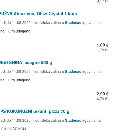
0,17 €
PUŽVA Abrazivna, Glitzi Crystal 1 kom
edi do 11.08.2026 ili do isteka zaliha u
Studenac
trgovinama
eno
0 m
udaljeno
1,09 €
1,79 €
TJESTENINA lasagne 500 g
edi do 11.08.2026 ili do isteka zaliha u
Studenac
trgovinama
eno
0 m
udaljeno
2,99 €
4,79 €
PS KUKURUZNI pikant, pizza 70 g
edi do 11.08.2026 ili do isteka zaliha u
Studenac
trgovinama
 2 ILI VIŠE KOM