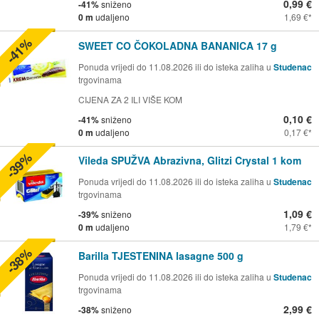
0,99 €
-41%
sniženo
0 m
udaljeno
1,69 €
-41%
SWEET CO ČOKOLADNA BANANICA 17 g
Ponuda vrijedi do 11.08.2026 ili do isteka zaliha u
Studenac
trgovinama
CIJENA ZA 2 ILI VIŠE KOM
0,10 €
-41%
sniženo
0 m
udaljeno
0,17 €
-39%
Vileda SPUŽVA Abrazivna, Glitzi Crystal 1 kom
Ponuda vrijedi do 11.08.2026 ili do isteka zaliha u
Studenac
trgovinama
1,09 €
-39%
sniženo
0 m
udaljeno
1,79 €
-38%
Barilla TJESTENINA lasagne 500 g
Ponuda vrijedi do 11.08.2026 ili do isteka zaliha u
Studenac
trgovinama
2,99 €
-38%
sniženo