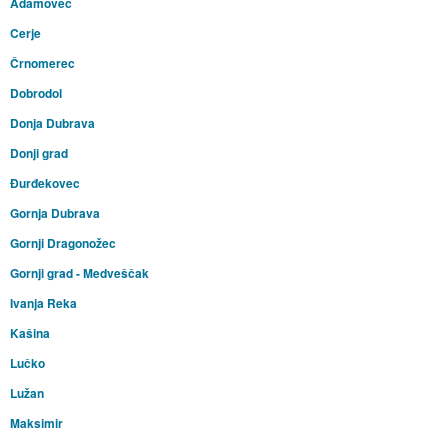
Adamovec
Cerje
Črnomerec
Dobrodol
Donja Dubrava
Donji grad
Đurđekovec
Gornja Dubrava
Gornji Dragonožec
Gornji grad - Medveščak
Ivanja Reka
Kašina
Lučko
Lužan
Maksimir