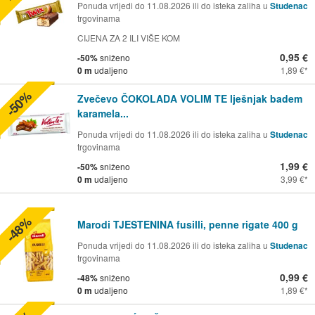
Ponuda vrijedi do 11.08.2026 ili do isteka zaliha u
Studenac
trgovinama
CIJENA ZA 2 ILI VIŠE KOM
0,95 €
-50%
sniženo
0 m
udaljeno
1,89 €
-50%
Zvečevo ČOKOLADA VOLIM TE lješnjak badem
karamela...
Ponuda vrijedi do 11.08.2026 ili do isteka zaliha u
Studenac
trgovinama
1,99 €
-50%
sniženo
0 m
udaljeno
3,99 €
-48%
Marodi TJESTENINA fusilli, penne rigate 400 g
Ponuda vrijedi do 11.08.2026 ili do isteka zaliha u
Studenac
trgovinama
0,99 €
-48%
sniženo
0 m
udaljeno
1,89 €