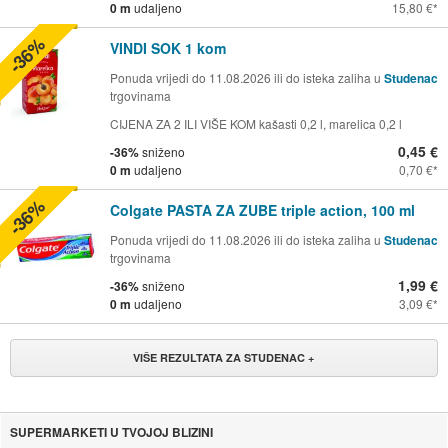
0 m
udaljeno
15,80 €
-36%
VINDI SOK 1 kom
Ponuda vrijedi do 11.08.2026 ili do isteka zaliha u
Studenac
trgovinama
CIJENA ZA 2 ILI VIŠE KOM kašasti 0,2 l, marelica 0,2 l
0,45 €
-36%
sniženo
0 m
udaljeno
0,70 €
-36%
Colgate PASTA ZA ZUBE triple action, 100 ml
Ponuda vrijedi do 11.08.2026 ili do isteka zaliha u
Studenac
trgovinama
1,99 €
-36%
sniženo
0 m
udaljeno
3,09 €
VIŠE REZULTATA ZA STUDENAC +
SUPERMARKETI U TVOJOJ BLIZINI