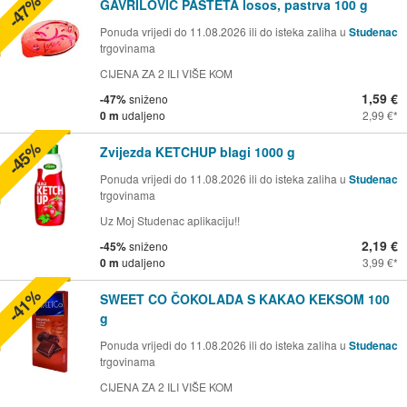
-47%
GAVRILOVIĆ PAŠTETA losos, pastrva 100 g
Ponuda vrijedi do 11.08.2026 ili do isteka zaliha u
Studenac
trgovinama
CIJENA ZA 2 ILI VIŠE KOM
1,59 €
-47%
sniženo
0 m
udaljeno
2,99 €
-45%
Zvijezda KETCHUP blagi 1000 g
Ponuda vrijedi do 11.08.2026 ili do isteka zaliha u
Studenac
trgovinama
Uz Moj Studenac aplikaciju!!
2,19 €
-45%
sniženo
0 m
udaljeno
3,99 €
-41%
SWEET CO ČOKOLADA S KAKAO KEKSOM 100
g
Ponuda vrijedi do 11.08.2026 ili do isteka zaliha u
Studenac
trgovinama
CIJENA ZA 2 ILI VIŠE KOM