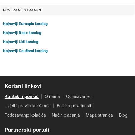
POVEZANE STRANICE
Najnoviji Eurospin katalog
Najnoviji Boso katalog
Najnoviji Lidl katalog
Najnoviji Kaufland katalog
Korisni linkovi
Kontakt i pomoć
O nama
Oglašavanje
Uvjeti i pravila korištenja
Politika privatnosti
Podešavanje kolačića
Način plaćanja
Mapa stranica
Blog
Partnerski portali