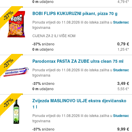
0 m
udaljeno
4,79 €
-37%
BOBI FLIPS KUKURUZNI pikant, pizza 70 g
Ponuda vrijedi do 11.08.2026 ili do isteka zaliha u
Studenac
trgovinama
CIJENA ZA 2 ILI VIŠE KOM
0,79 €
-37%
sniženo
0 m
udaljeno
1,25 €
-37%
Parodontax PASTA ZA ZUBE ultra clean 75 ml
Ponuda vrijedi do 11.08.2026 ili do isteka zaliha u
Studenac
trgovinama
3,49 €
-37%
sniženo
0 m
udaljeno
5,55 €
-37%
Zvijezda MASLINOVO ULJE ekstra djevičansko
1 l
Ponuda vrijedi do 11.08.2026 ili do isteka zaliha u
Studenac
trgovinama
9,99 €
-37%
sniženo