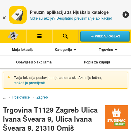
Preuzmi aplikaciju za Njuškalo kataloge
Gdje su akcije? Besplatno preuzimanje aplikacije!
PREDAJ OGLAS
Moja lokacija
Kategorije
Trgovine
Obavijesti o akcijama
Popis za kupnju
Tvoja lokacija postavljena je automatski. Ako nije točna,
možeš ju promijeniti
.
Poslovnice
Zagreb
Trgovina T1129 Zagreb Ulica
Ivana Šveara 9, Ulica Ivana
Šveara 9, 21310 Omiš