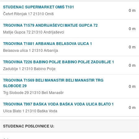
STUDENAC SUPERMARKET OMIŠ T101
0 m
Četvrt Ribnjak 17 21310 Omiš
TRGOVINA T1579 ANDRIJAŠEVCI MATIJE GUPCA 72
0 m
Matije Gupca 72 21310 Andrijaševci
TRGOVINA T1881 ARBANIJA BELASOVA ULICA 1
0 m
Belasova ulica 1 21310 Arbanija
TRGOVINA T226 BABINO POLJE BABINO POLJE ZADUBLJE 1
0 m
Zadublje 1 21310 Babino Polje
TRGOVINA T1569 BELI MANASTIR BELI MANASTIR TRG
SLOBODE 29
0 m
Trg Slobode 29 21310 Beli Manastir
TRGOVINA T997 BAŠKA VODA BAŠKA VODA ULICA BLATO 1
0 m
Ulica Blato 1 21310 Baška Voda
STUDENAC POSLOVNICE U: