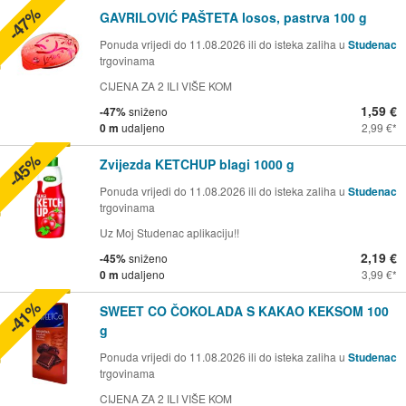
-47%
GAVRILOVIĆ PAŠTETA losos, pastrva 100 g
Ponuda vrijedi do 11.08.2026 ili do isteka zaliha u
Studenac
trgovinama
CIJENA ZA 2 ILI VIŠE KOM
1,59 €
-47%
sniženo
0 m
udaljeno
2,99 €
-45%
Zvijezda KETCHUP blagi 1000 g
Ponuda vrijedi do 11.08.2026 ili do isteka zaliha u
Studenac
trgovinama
Uz Moj Studenac aplikaciju!!
2,19 €
-45%
sniženo
0 m
udaljeno
3,99 €
-41%
SWEET CO ČOKOLADA S KAKAO KEKSOM 100
g
Ponuda vrijedi do 11.08.2026 ili do isteka zaliha u
Studenac
trgovinama
CIJENA ZA 2 ILI VIŠE KOM