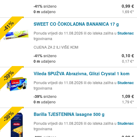
0,99 €
-41%
sniženo
0 m
udaljeno
1,69 €
-41%
SWEET CO ČOKOLADNA BANANICA 17 g
Ponuda vrijedi do 11.08.2026 ili do isteka zaliha u
Studenac
trgovinama
CIJENA ZA 2 ILI VIŠE KOM
0,10 €
-41%
sniženo
0 m
udaljeno
0,17 €
-39%
Vileda SPUŽVA Abrazivna, Glitzi Crystal 1 kom
Ponuda vrijedi do 11.08.2026 ili do isteka zaliha u
Studenac
trgovinama
1,09 €
-39%
sniženo
0 m
udaljeno
1,79 €
-38%
Barilla TJESTENINA lasagne 500 g
Ponuda vrijedi do 11.08.2026 ili do isteka zaliha u
Studenac
trgovinama