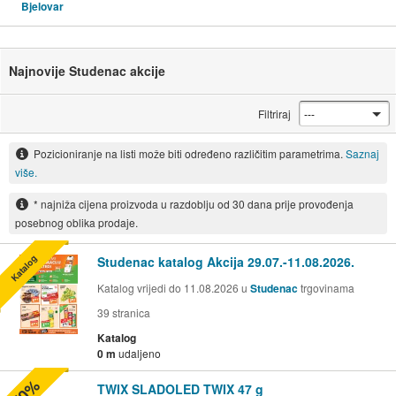
Bjelovar
Najnovije Studenac akcije
Filtriraj
Pozicioniranje na listi može biti određeno različitim parametrima.
Saznaj
više.
* najniža cijena proizvoda u razdoblju od 30 dana prije provođenja
posebnog oblika prodaje.
Katalog
Studenac katalog Akcija 29.07.-11.08.2026.
Katalog vrijedi do 11.08.2026 u
Studenac
trgovinama
39
stranica
Katalog
0 m
udaljeno
-50%
TWIX SLADOLED TWIX 47 g