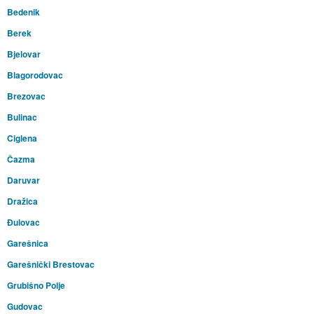
Bedenik
Berek
Bjelovar
Blagorodovac
Brezovac
Bulinac
Ciglena
Čazma
Daruvar
Dražica
Đulovac
Garešnica
Garešnički Brestovac
Grubišno Polje
Gudovac