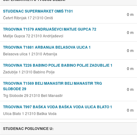
STUDENAC SUPERMARKET OMIŠ T101
0 m
Četvrt Ribnjak 17 21310 Omiš
TRGOVINA T1579 ANDRIJAŠEVCI MATIJE GUPCA 72
0 m
Matije Gupca 72 21310 Andrijaševci
TRGOVINA T1881 ARBANIJA BELASOVA ULICA 1
0 m
Belasova ulica 1 21310 Arbanija
TRGOVINA T226 BABINO POLJE BABINO POLJE ZADUBLJE 1
0 m
Zadublje 1 21310 Babino Polje
TRGOVINA T1569 BELI MANASTIR BELI MANASTIR TRG
SLOBODE 29
0 m
Trg Slobode 29 21310 Beli Manastir
TRGOVINA T997 BAŠKA VODA BAŠKA VODA ULICA BLATO 1
0 m
Ulica Blato 1 21310 Baška Voda
STUDENAC POSLOVNICE U: