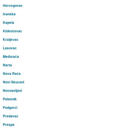
Hercegovac
Ivanska
Kapela
Klokočevac
Kraljevac
Lasovac
Međurača
Narta
Nova Rača
Novi Skucani
Novoseljani
Palešnik
Podgorci
Predavac
Prespa