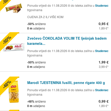
Ponuda vrijedi do 11.08.2026 ili do isteka zaliha u
Studenac
trgovinama
CIJENA ZA 2 ILI VIŠE KOM
0,95 €
-50%
sniženo
0 m
udaljeno
1,89 €
-50%
Zvečevo ČOKOLADA VOLIM TE lješnjak badem
karamela...
Ponuda vrijedi do 11.08.2026 ili do isteka zaliha u
Studenac
trgovinama
1,99 €
-50%
sniženo
0 m
udaljeno
3,99 €
-48%
Marodi TJESTENINA fusilli, penne rigate 400 g
Ponuda vrijedi do 11.08.2026 ili do isteka zaliha u
Studenac
trgovinama
0,99 €
-48%
sniženo
0 m
udaljeno
1,89 €