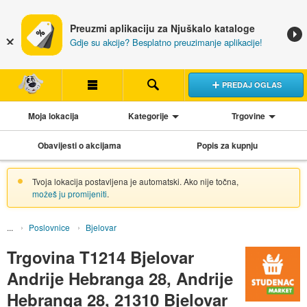
Preuzmi aplikaciju za Njuškalo kataloge
Gdje su akcije? Besplatno preuzimanje aplikacije!
PREDAJ OGLAS
Moja lokacija
Kategorije
Trgovine
Obavijesti o akcijama
Popis za kupnju
Tvoja lokacija postavljena je automatski. Ako nije točna,
možeš ju promijeniti
.
Poslovnice
Bjelovar
Trgovina T1214 Bjelovar
Andrije Hebranga 28, Andrije
Hebranga 28, 21310 Bjelovar