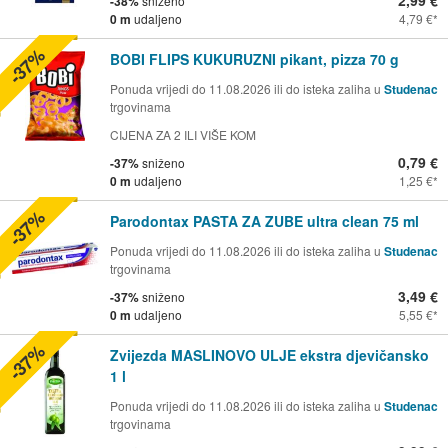
2,99 €
-38%
sniženo
0 m
udaljeno
4,79 €
-37%
BOBI FLIPS KUKURUZNI pikant, pizza 70 g
Ponuda vrijedi do 11.08.2026 ili do isteka zaliha u
Studenac
trgovinama
CIJENA ZA 2 ILI VIŠE KOM
0,79 €
-37%
sniženo
0 m
udaljeno
1,25 €
-37%
Parodontax PASTA ZA ZUBE ultra clean 75 ml
Ponuda vrijedi do 11.08.2026 ili do isteka zaliha u
Studenac
trgovinama
3,49 €
-37%
sniženo
0 m
udaljeno
5,55 €
-37%
Zvijezda MASLINOVO ULJE ekstra djevičansko
1 l
Ponuda vrijedi do 11.08.2026 ili do isteka zaliha u
Studenac
trgovinama