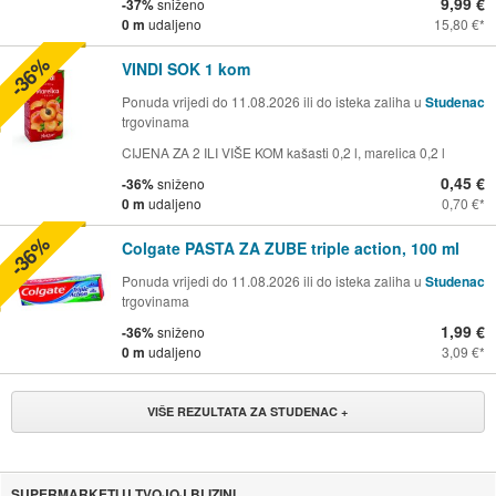
9,99 €
-37%
sniženo
0 m
udaljeno
15,80 €
-36%
VINDI SOK 1 kom
Ponuda vrijedi do 11.08.2026 ili do isteka zaliha u
Studenac
trgovinama
CIJENA ZA 2 ILI VIŠE KOM kašasti 0,2 l, marelica 0,2 l
0,45 €
-36%
sniženo
0 m
udaljeno
0,70 €
-36%
Colgate PASTA ZA ZUBE triple action, 100 ml
Ponuda vrijedi do 11.08.2026 ili do isteka zaliha u
Studenac
trgovinama
1,99 €
-36%
sniženo
0 m
udaljeno
3,09 €
VIŠE REZULTATA ZA STUDENAC +
SUPERMARKETI U TVOJOJ BLIZINI