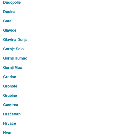
Dugopolje
Dusina
Gata
Glavice
Glavina Donja
Gornje Selo
Gornji Humac
Gornji Muć
Gradac
Grohote
Grubine
Gustirna
Hršćevani
Hrvace
Hvar