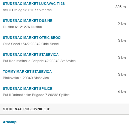
STUDENAC MARKET LUKAVAC T138
825 m
Veliki Prolog 98 21277 Vrgorac
STUDENAC MARKET DUSINE
2 km
Dusina 61 21276 Dusina
STUDENAC MARKET OTRIĆ SEOCI
3 km
Otrić Seoci 154/2 20342 Otrić-Seoci
STUDENAC MARKET STAŠEVICA
3 km
Put II dalmatinske Brigade 42 20340 Staševica
TOMMY MARKET STAŠEVICA
3 km
Biokovska 1 20340 Staševica
STUDENAC MARKET SPILICE
4 km
Put II Dalmatinske Brigade 7 20232 Spilice
STUDENAC POSLOVNICE U:
Arbanija