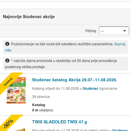
Najnovije Studenac akcije
Filtriraj
Pozicioniranje na listi može biti određeno različitim parametrima.
Saznaj
više.
* najniža cijena proizvoda u razdoblju od 30 dana prije provođenja
posebnog oblika prodaje.
Katalog
Studenac katalog Akcija 29.07.-11.08.2026.
Katalog vrijedi do 11.08.2026 u
Studenac
trgovinama
39
stranica
Katalog
0 m
udaljeno
-50%
TWIX SLADOLED TWIX 47 g
Ponuda vrijedi do 11.08.2026 ili do isteka zaliha u
Studenac