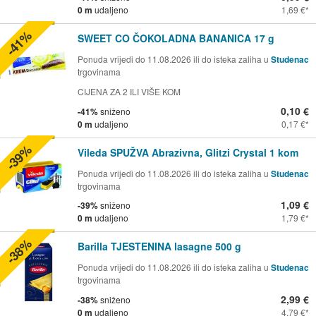
0 m
udaljeno
1,69 €
-41%
SWEET CO ČOKOLADNA BANANICA 17 g
Ponuda vrijedi do 11.08.2026 ili do isteka zaliha u
Studenac
trgovinama
CIJENA ZA 2 ILI VIŠE KOM
0,10 €
-41%
sniženo
0 m
udaljeno
0,17 €
-39%
Vileda SPUŽVA Abrazivna, Glitzi Crystal 1 kom
Ponuda vrijedi do 11.08.2026 ili do isteka zaliha u
Studenac
trgovinama
1,09 €
-39%
sniženo
0 m
udaljeno
1,79 €
-38%
Barilla TJESTENINA lasagne 500 g
Ponuda vrijedi do 11.08.2026 ili do isteka zaliha u
Studenac
trgovinama
2,99 €
-38%
sniženo
0 m
udaljeno
4,79 €