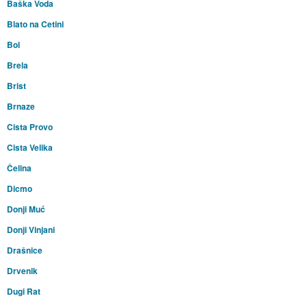
Baška Voda
Blato na Cetini
Bol
Brela
Brist
Brnaze
Cista Provo
Cista Velika
Čelina
Dicmo
Donji Muć
Donji Vinjani
Drašnice
Drvenik
Dugi Rat