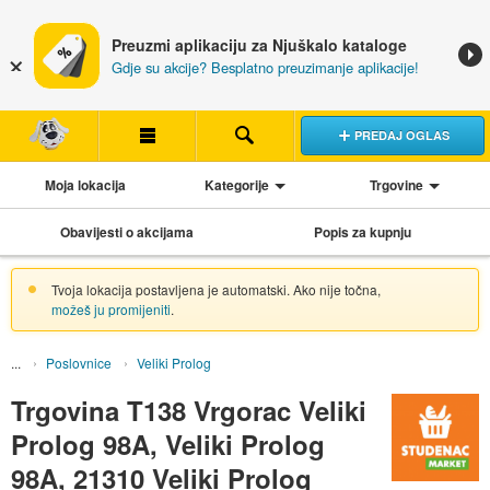
Preuzmi aplikaciju za Njuškalo kataloge
Gdje su akcije? Besplatno preuzimanje aplikacije!
PREDAJ OGLAS
Moja lokacija
Kategorije
Trgovine
Obavijesti o akcijama
Popis za kupnju
Tvoja lokacija postavljena je automatski. Ako nije točna,
možeš ju promijeniti
.
Poslovnice
Veliki Prolog
Trgovina T138 Vrgorac Veliki
Prolog 98A, Veliki Prolog
98A, 21310 Veliki Prolog