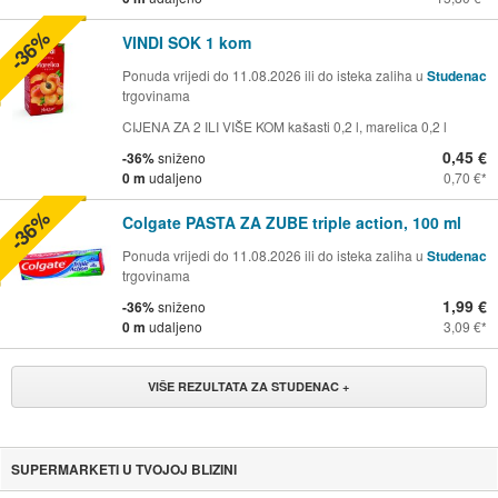
-36%
VINDI SOK 1 kom
Ponuda vrijedi do 11.08.2026 ili do isteka zaliha u
Studenac
trgovinama
CIJENA ZA 2 ILI VIŠE KOM kašasti 0,2 l, marelica 0,2 l
0,45 €
-36%
sniženo
0 m
udaljeno
0,70 €
-36%
Colgate PASTA ZA ZUBE triple action, 100 ml
Ponuda vrijedi do 11.08.2026 ili do isteka zaliha u
Studenac
trgovinama
1,99 €
-36%
sniženo
0 m
udaljeno
3,09 €
VIŠE REZULTATA ZA STUDENAC +
SUPERMARKETI U TVOJOJ BLIZINI