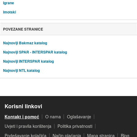
Igrane
Imotski
POVEZANE STRANICE
Najnoviji Bakmaz katalog
Najnoviji SPAR - INTERSPAR katalog
Najnoviji INTERSPAR katalog
Najnoviji NTL katalog
Korisni linkovi
Kontakt i pomoć
O nama
Oglašavanje
Uvjeti i pravila korištenja
Politika privatnosti
Podešavanje kolačića
Način plaćanja
Mapa stranica
Blog