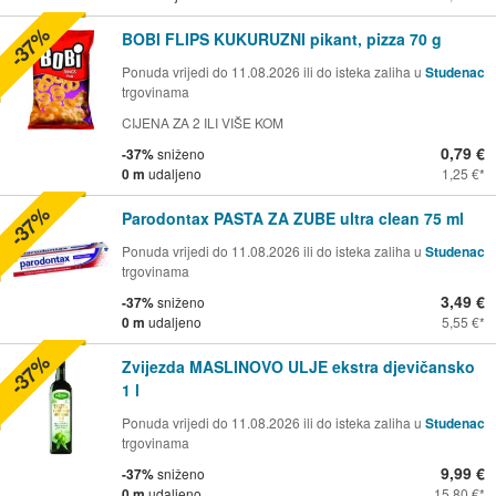
-37%
BOBI FLIPS KUKURUZNI pikant, pizza 70 g
Ponuda vrijedi do 11.08.2026 ili do isteka zaliha u
Studenac
trgovinama
CIJENA ZA 2 ILI VIŠE KOM
0,79 €
-37%
sniženo
0 m
udaljeno
1,25 €
-37%
Parodontax PASTA ZA ZUBE ultra clean 75 ml
Ponuda vrijedi do 11.08.2026 ili do isteka zaliha u
Studenac
trgovinama
3,49 €
-37%
sniženo
0 m
udaljeno
5,55 €
-37%
Zvijezda MASLINOVO ULJE ekstra djevičansko
1 l
Ponuda vrijedi do 11.08.2026 ili do isteka zaliha u
Studenac
trgovinama
9,99 €
-37%
sniženo
0 m
udaljeno
15,80 €