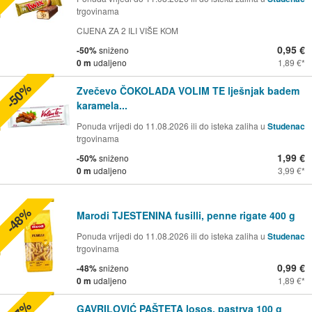
trgovinama
CIJENA ZA 2 ILI VIŠE KOM
0,95 €
-50%
sniženo
0 m
udaljeno
1,89 €
-50%
Zvečevo ČOKOLADA VOLIM TE lješnjak badem
karamela...
Ponuda vrijedi do 11.08.2026 ili do isteka zaliha u
Studenac
trgovinama
1,99 €
-50%
sniženo
0 m
udaljeno
3,99 €
-48%
Marodi TJESTENINA fusilli, penne rigate 400 g
Ponuda vrijedi do 11.08.2026 ili do isteka zaliha u
Studenac
trgovinama
0,99 €
-48%
sniženo
0 m
udaljeno
1,89 €
GAVRILOVIĆ PAŠTETA losos, pastrva 100 g