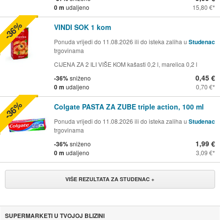
0 m
udaljeno
15,80 €
-36%
VINDI SOK 1 kom
Ponuda vrijedi do 11.08.2026 ili do isteka zaliha u
Studenac
trgovinama
CIJENA ZA 2 ILI VIŠE KOM kašasti 0,2 l, marelica 0,2 l
0,45 €
-36%
sniženo
0 m
udaljeno
0,70 €
-36%
Colgate PASTA ZA ZUBE triple action, 100 ml
Ponuda vrijedi do 11.08.2026 ili do isteka zaliha u
Studenac
trgovinama
1,99 €
-36%
sniženo
0 m
udaljeno
3,09 €
VIŠE REZULTATA ZA STUDENAC +
SUPERMARKETI U TVOJOJ BLIZINI