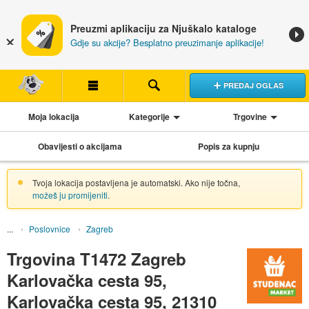
Preuzmi aplikaciju za Njuškalo kataloge
Gdje su akcije? Besplatno preuzimanje aplikacije!
PREDAJ OGLAS
Moja lokacija
Kategorije
Trgovine
Obavijesti o akcijama
Popis za kupnju
Tvoja lokacija postavljena je automatski. Ako nije točna,
možeš ju promijeniti
.
Poslovnice
Zagreb
Trgovina T1472 Zagreb
Karlovačka cesta 95,
Karlovačka cesta 95, 21310