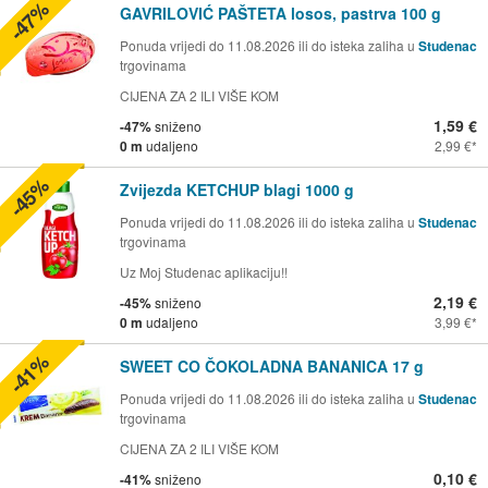
-47%
GAVRILOVIĆ PAŠTETA losos, pastrva 100 g
Ponuda vrijedi do 11.08.2026 ili do isteka zaliha u
Studenac
trgovinama
CIJENA ZA 2 ILI VIŠE KOM
1,59 €
-47%
sniženo
0 m
udaljeno
2,99 €
-45%
Zvijezda KETCHUP blagi 1000 g
Ponuda vrijedi do 11.08.2026 ili do isteka zaliha u
Studenac
trgovinama
Uz Moj Studenac aplikaciju!!
2,19 €
-45%
sniženo
0 m
udaljeno
3,99 €
-41%
SWEET CO ČOKOLADNA BANANICA 17 g
Ponuda vrijedi do 11.08.2026 ili do isteka zaliha u
Studenac
trgovinama
CIJENA ZA 2 ILI VIŠE KOM
0,10 €
-41%
sniženo