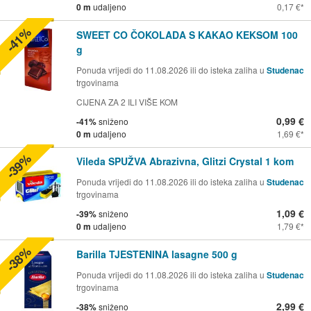
0 m
udaljeno
0,17 €
-41%
SWEET CO ČOKOLADA S KAKAO KEKSOM 100
g
Ponuda vrijedi do 11.08.2026 ili do isteka zaliha u
Studenac
trgovinama
CIJENA ZA 2 ILI VIŠE KOM
0,99 €
-41%
sniženo
0 m
udaljeno
1,69 €
-39%
Vileda SPUŽVA Abrazivna, Glitzi Crystal 1 kom
Ponuda vrijedi do 11.08.2026 ili do isteka zaliha u
Studenac
trgovinama
1,09 €
-39%
sniženo
0 m
udaljeno
1,79 €
-38%
Barilla TJESTENINA lasagne 500 g
Ponuda vrijedi do 11.08.2026 ili do isteka zaliha u
Studenac
trgovinama
2,99 €
-38%
sniženo