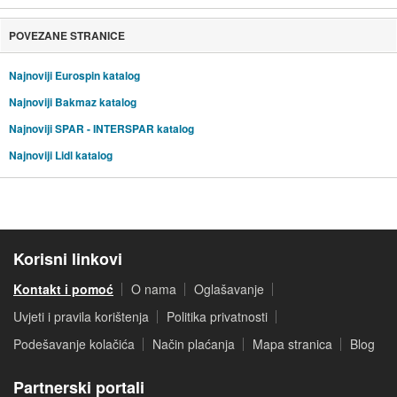
POVEZANE STRANICE
Najnoviji Eurospin katalog
Najnoviji Bakmaz katalog
Najnoviji SPAR - INTERSPAR katalog
Najnoviji Lidl katalog
Korisni linkovi
Kontakt i pomoć
O nama
Oglašavanje
Uvjeti i pravila korištenja
Politika privatnosti
Podešavanje kolačića
Način plaćanja
Mapa stranica
Blog
Partnerski portali