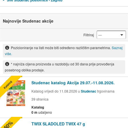
Sve Studenac poslovnice - Zagreb
Najnovije Studenac akcije
Filtriraj
Pozicioniranje na listi može biti određeno različitim parametrima.
Saznaj
više.
* najniža cijena proizvoda u razdoblju od 30 dana prije provođenja
posebnog oblika prodaje.
Katalog
Studenac katalog Akcija 29.07.-11.08.2026.
Katalog vrijedi do 11.08.2026 u
Studenac
trgovinama
39
stranica
Katalog
0 m
udaljeno
-50%
TWIX SLADOLED TWIX 47 g