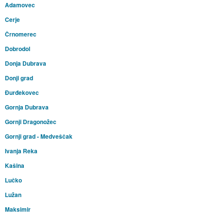
Adamovec
Cerje
Črnomerec
Dobrodol
Donja Dubrava
Donji grad
Đurđekovec
Gornja Dubrava
Gornji Dragonožec
Gornji grad - Medveščak
Ivanja Reka
Kašina
Lučko
Lužan
Maksimir