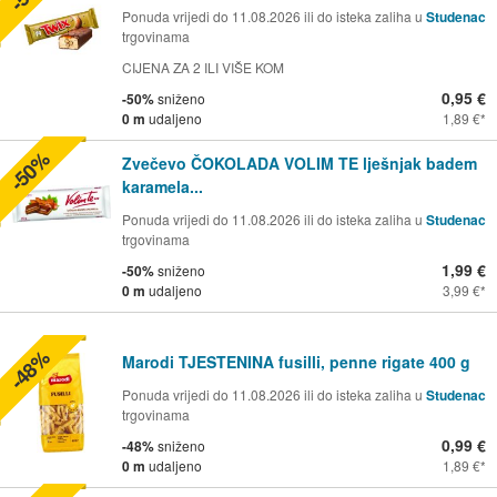
Ponuda vrijedi do 11.08.2026 ili do isteka zaliha u
Studenac
trgovinama
CIJENA ZA 2 ILI VIŠE KOM
0,95 €
-50%
sniženo
0 m
udaljeno
1,89 €
-50%
Zvečevo ČOKOLADA VOLIM TE lješnjak badem
karamela...
Ponuda vrijedi do 11.08.2026 ili do isteka zaliha u
Studenac
trgovinama
1,99 €
-50%
sniženo
0 m
udaljeno
3,99 €
-48%
Marodi TJESTENINA fusilli, penne rigate 400 g
Ponuda vrijedi do 11.08.2026 ili do isteka zaliha u
Studenac
trgovinama
0,99 €
-48%
sniženo
0 m
udaljeno
1,89 €