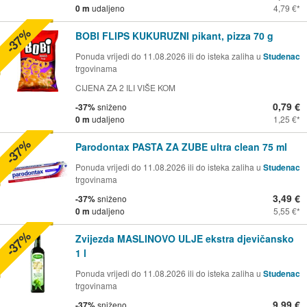
0 m
udaljeno
4,79 €
-37%
BOBI FLIPS KUKURUZNI pikant, pizza 70 g
Ponuda vrijedi do 11.08.2026 ili do isteka zaliha u
Studenac
trgovinama
CIJENA ZA 2 ILI VIŠE KOM
0,79 €
-37%
sniženo
0 m
udaljeno
1,25 €
-37%
Parodontax PASTA ZA ZUBE ultra clean 75 ml
Ponuda vrijedi do 11.08.2026 ili do isteka zaliha u
Studenac
trgovinama
3,49 €
-37%
sniženo
0 m
udaljeno
5,55 €
-37%
Zvijezda MASLINOVO ULJE ekstra djevičansko
1 l
Ponuda vrijedi do 11.08.2026 ili do isteka zaliha u
Studenac
trgovinama
9,99 €
-37%
sniženo