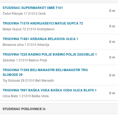
STUDENAC SUPERMARKET OMIŠ T101
0 m
Četvrt Ribnjak 17 21310 Omiš
TRGOVINA T1579 ANDRIJAŠEVCI MATIJE GUPCA 72
0 m
Matije Gupca 72 21310 Andrijaševci
TRGOVINA T1881 ARBANIJA BELASOVA ULICA 1
0 m
Belasova ulica 1 21310 Arbanija
TRGOVINA T226 BABINO POLJE BABINO POLJE ZADUBLJE 1
0 m
Zadublje 1 21310 Babino Polje
TRGOVINA T1569 BELI MANASTIR BELI MANASTIR TRG
SLOBODE 29
0 m
Trg Slobode 29 21310 Beli Manastir
TRGOVINA T997 BAŠKA VODA BAŠKA VODA ULICA BLATO 1
0 m
Ulica Blato 1 21310 Baška Voda
STUDENAC POSLOVNICE U: