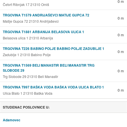
0 m
Četvrt Ribnjak 17 21310 Omiš
TRGOVINA T1579 ANDRIJAŠEVCI MATIJE GUPCA 72
0 m
Matije Gupca 72 21310 Andrijaševci
TRGOVINA T1881 ARBANIJA BELASOVA ULICA 1
0 m
Belasova ulica 1 21310 Arbanija
TRGOVINA T226 BABINO POLJE BABINO POLJE ZADUBLJE 1
0 m
Zadublje 1 21310 Babino Polje
TRGOVINA T1569 BELI MANASTIR BELI MANASTIR TRG
SLOBODE 29
0 m
Trg Slobode 29 21310 Beli Manastir
TRGOVINA T997 BAŠKA VODA BAŠKA VODA ULICA BLATO 1
0 m
Ulica Blato 1 21310 Baška Voda
STUDENAC POSLOVNICE U:
Adamovec