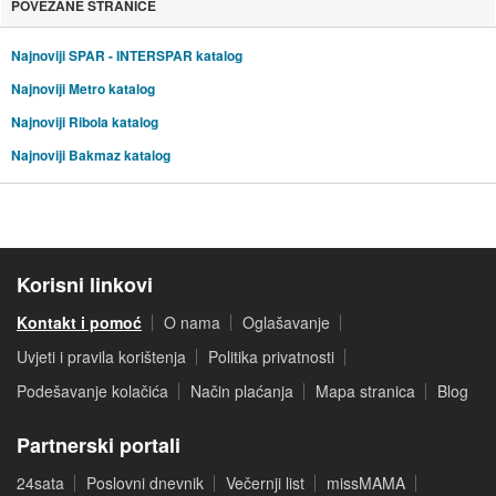
POVEZANE STRANICE
Najnoviji SPAR - INTERSPAR katalog
Najnoviji Metro katalog
Najnoviji Ribola katalog
Najnoviji Bakmaz katalog
Korisni linkovi
Kontakt i pomoć
O nama
Oglašavanje
Uvjeti i pravila korištenja
Politika privatnosti
Podešavanje kolačića
Način plaćanja
Mapa stranica
Blog
Partnerski portali
24sata
Poslovni dnevnik
Večernji list
missMAMA