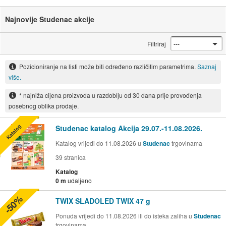
Najnovije Studenac akcije
Filtriraj
Pozicioniranje na listi može biti određeno različitim parametrima.
Saznaj
više.
* najniža cijena proizvoda u razdoblju od 30 dana prije provođenja
posebnog oblika prodaje.
Katalog
Studenac katalog Akcija 29.07.-11.08.2026.
Katalog vrijedi do 11.08.2026 u
Studenac
trgovinama
39
stranica
Katalog
0 m
udaljeno
-50%
TWIX SLADOLED TWIX 47 g
Ponuda vrijedi do 11.08.2026 ili do isteka zaliha u
Studenac
trgovinama