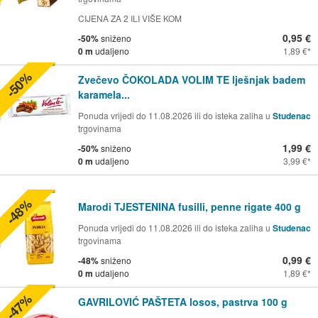
CIJENA ZA 2 ILI VIŠE KOM
0,95 €
-50%
sniženo
0 m
udaljeno
1,89 €
-50%
Zvečevo ČOKOLADA VOLIM TE lješnjak badem
karamela...
Ponuda vrijedi do 11.08.2026 ili do isteka zaliha u
Studenac
trgovinama
1,99 €
-50%
sniženo
0 m
udaljeno
3,99 €
-48%
Marodi TJESTENINA fusilli, penne rigate 400 g
Ponuda vrijedi do 11.08.2026 ili do isteka zaliha u
Studenac
trgovinama
0,99 €
-48%
sniženo
0 m
udaljeno
1,89 €
-47%
GAVRILOVIĆ PAŠTETA losos, pastrva 100 g