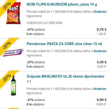
-37%
BOBI FLIPS KUKURUZNI pikant, pizza 70 g
Ponuda vrijedi do 11.08.2026 ili do isteka zaliha u
Studenac
trgovinama
CIJENA ZA 2 ILI VIŠE KOM
0,79 €
-37%
sniženo
0 m
udaljeno
1,25 €
-37%
Parodontax PASTA ZA ZUBE ultra clean 75 ml
Ponuda vrijedi do 11.08.2026 ili do isteka zaliha u
Studenac
trgovinama
3,49 €
-37%
sniženo
0 m
udaljeno
5,55 €
-37%
Zvijezda MASLINOVO ULJE ekstra djevičansko
1 l
Ponuda vrijedi do 11.08.2026 ili do isteka zaliha u
Studenac
trgovinama
9,99 €
-37%
sniženo
0 m
udaljeno
15,80 €