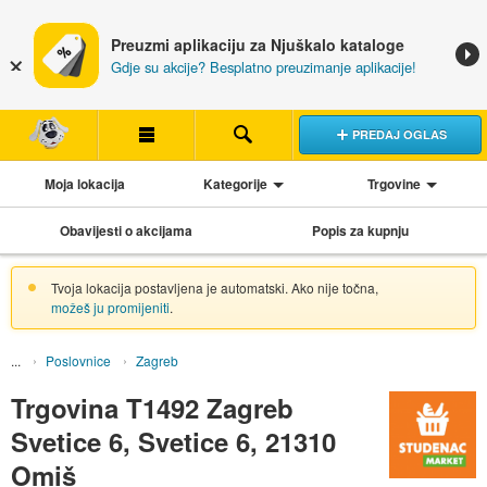
Preuzmi aplikaciju za Njuškalo kataloge
Gdje su akcije? Besplatno preuzimanje aplikacije!
PREDAJ OGLAS
Moja lokacija
Kategorije
Trgovine
Obavijesti o akcijama
Popis za kupnju
Tvoja lokacija postavljena je automatski. Ako nije točna,
možeš ju promijeniti
.
Poslovnice
Zagreb
Trgovina T1492 Zagreb
Svetice 6, Svetice 6, 21310
Omiš