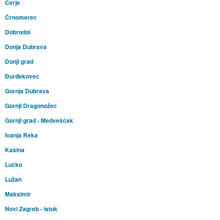
Cerje
Črnomerec
Dobrodol
Donja Dubrava
Donji grad
Đurđekovec
Gornja Dubrava
Gornji Dragonožec
Gornji grad - Medveščak
Ivanja Reka
Kašina
Lučko
Lužan
Maksimir
Novi Zagreb - istok