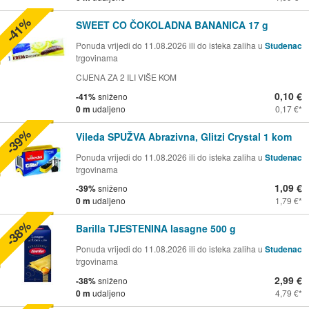
-41%
SWEET CO ČOKOLADNA BANANICA 17 g
Ponuda vrijedi do 11.08.2026 ili do isteka zaliha u
Studenac
trgovinama
CIJENA ZA 2 ILI VIŠE KOM
0,10 €
-41%
sniženo
0 m
udaljeno
0,17 €
-39%
Vileda SPUŽVA Abrazivna, Glitzi Crystal 1 kom
Ponuda vrijedi do 11.08.2026 ili do isteka zaliha u
Studenac
trgovinama
1,09 €
-39%
sniženo
0 m
udaljeno
1,79 €
-38%
Barilla TJESTENINA lasagne 500 g
Ponuda vrijedi do 11.08.2026 ili do isteka zaliha u
Studenac
trgovinama
2,99 €
-38%
sniženo
0 m
udaljeno
4,79 €