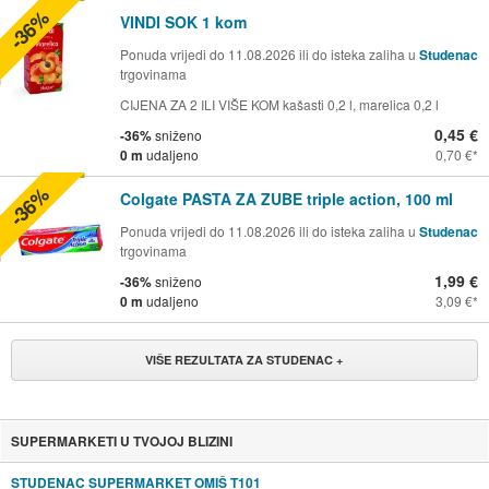
-36%
VINDI SOK 1 kom
Ponuda vrijedi do 11.08.2026 ili do isteka zaliha u
Studenac
trgovinama
CIJENA ZA 2 ILI VIŠE KOM kašasti 0,2 l, marelica 0,2 l
0,45 €
-36%
sniženo
0 m
udaljeno
0,70 €
-36%
Colgate PASTA ZA ZUBE triple action, 100 ml
Ponuda vrijedi do 11.08.2026 ili do isteka zaliha u
Studenac
trgovinama
1,99 €
-36%
sniženo
0 m
udaljeno
3,09 €
VIŠE REZULTATA ZA STUDENAC +
SUPERMARKETI U TVOJOJ BLIZINI
STUDENAC SUPERMARKET OMIŠ T101