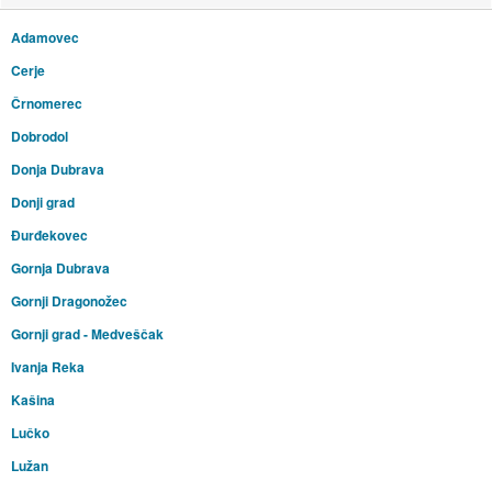
Adamovec
Cerje
Črnomerec
Dobrodol
Donja Dubrava
Donji grad
Đurđekovec
Gornja Dubrava
Gornji Dragonožec
Gornji grad - Medveščak
Ivanja Reka
Kašina
Lučko
Lužan