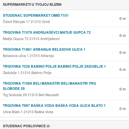
SUPERMARKETI U TVOJOJ BLIZINI
STUDENAC SUPERMARKET OMIŠ T101
0 m
Četvrt Ribnjak 17 21310 Omiš
TRGOVINA T1579 ANDRIJAŠEVCI MATIJE GUPCA 72
0 m
Matije Gupca 72 21310 Andrijaševci
TRGOVINA T1881 ARBANIJA BELASOVA ULICA 1
0 m
Belasova ulica 1 21310 Arbanija
TRGOVINA T226 BABINO POLJE BABINO POLJE ZADUBLJE 1
0 m
Zadublje 1 21310 Babino Polje
TRGOVINA T1569 BELI MANASTIR BELI MANASTIR TRG
SLOBODE 29
0 m
Trg Slobode 29 21310 Beli Manastir
TRGOVINA T997 BAŠKA VODA BAŠKA VODA ULICA BLATO 1
0 m
Ulica Blato 1 21310 Baška Voda
STUDENAC POSLOVNICE U: