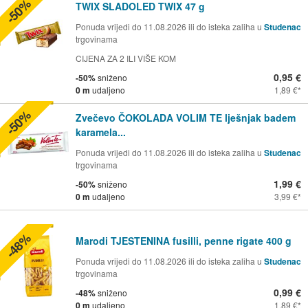
-50%
TWIX SLADOLED TWIX 47 g
Ponuda vrijedi do 11.08.2026 ili do isteka zaliha u
Studenac
trgovinama
CIJENA ZA 2 ILI VIŠE KOM
0,95 €
-50%
sniženo
0 m
udaljeno
1,89 €
-50%
Zvečevo ČOKOLADA VOLIM TE lješnjak badem
karamela...
Ponuda vrijedi do 11.08.2026 ili do isteka zaliha u
Studenac
trgovinama
1,99 €
-50%
sniženo
0 m
udaljeno
3,99 €
-48%
Marodi TJESTENINA fusilli, penne rigate 400 g
Ponuda vrijedi do 11.08.2026 ili do isteka zaliha u
Studenac
trgovinama
0,99 €
-48%
sniženo
0 m
udaljeno
1,89 €