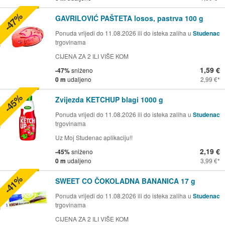
-47%
GAVRILOVIĆ PAŠTETA losos, pastrva 100 g
Ponuda vrijedi do 11.08.2026 ili do isteka zaliha u
Studenac
trgovinama
CIJENA ZA 2 ILI VIŠE KOM
1,59 €
-47%
sniženo
0 m
udaljeno
2,99 €
-45%
Zvijezda KETCHUP blagi 1000 g
Ponuda vrijedi do 11.08.2026 ili do isteka zaliha u
Studenac
trgovinama
Uz Moj Studenac aplikaciju!!
2,19 €
-45%
sniženo
0 m
udaljeno
3,99 €
-41%
SWEET CO ČOKOLADNA BANANICA 17 g
Ponuda vrijedi do 11.08.2026 ili do isteka zaliha u
Studenac
trgovinama
CIJENA ZA 2 ILI VIŠE KOM