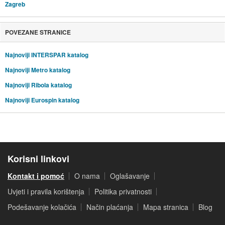
Zagreb
POVEZANE STRANICE
Najnoviji INTERSPAR katalog
Najnoviji Metro katalog
Najnoviji Ribola katalog
Najnoviji Eurospin katalog
Korisni linkovi
Kontakt i pomoć
O nama
Oglašavanje
Uvjeti i pravila korištenja
Politika privatnosti
Podešavanje kolačića
Način plaćanja
Mapa stranica
Blog