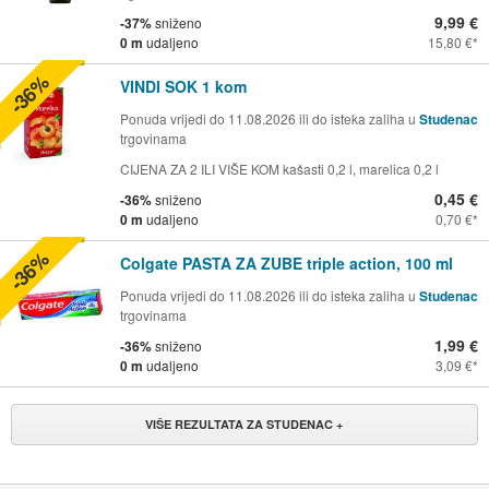
9,99 €
-37%
sniženo
0 m
udaljeno
15,80 €
-36%
VINDI SOK 1 kom
Ponuda vrijedi do 11.08.2026 ili do isteka zaliha u
Studenac
trgovinama
CIJENA ZA 2 ILI VIŠE KOM kašasti 0,2 l, marelica 0,2 l
0,45 €
-36%
sniženo
0 m
udaljeno
0,70 €
-36%
Colgate PASTA ZA ZUBE triple action, 100 ml
Ponuda vrijedi do 11.08.2026 ili do isteka zaliha u
Studenac
trgovinama
1,99 €
-36%
sniženo
0 m
udaljeno
3,09 €
VIŠE REZULTATA ZA STUDENAC +