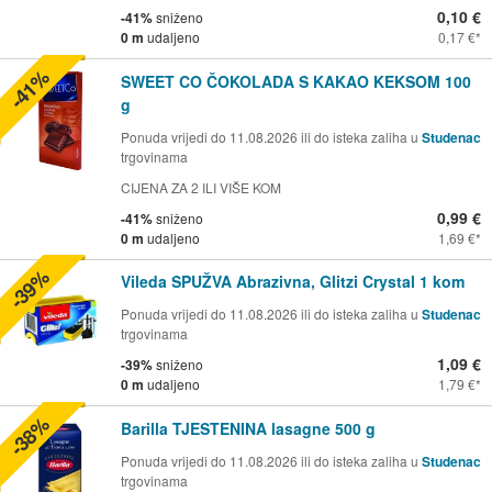
0,10 €
-41%
sniženo
0 m
udaljeno
0,17 €
-41%
SWEET CO ČOKOLADA S KAKAO KEKSOM 100
g
Ponuda vrijedi do 11.08.2026 ili do isteka zaliha u
Studenac
trgovinama
CIJENA ZA 2 ILI VIŠE KOM
0,99 €
-41%
sniženo
0 m
udaljeno
1,69 €
-39%
Vileda SPUŽVA Abrazivna, Glitzi Crystal 1 kom
Ponuda vrijedi do 11.08.2026 ili do isteka zaliha u
Studenac
trgovinama
1,09 €
-39%
sniženo
0 m
udaljeno
1,79 €
-38%
Barilla TJESTENINA lasagne 500 g
Ponuda vrijedi do 11.08.2026 ili do isteka zaliha u
Studenac
trgovinama