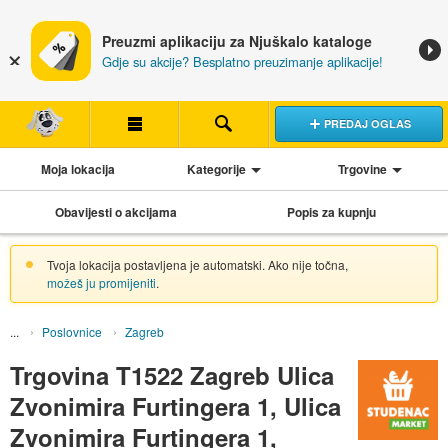
Preuzmi aplikaciju za Njuškalo kataloge
Gdje su akcije? Besplatno preuzimanje aplikacije!
PREDAJ OGLAS
Moja lokacija
Kategorije
Trgovine
Obavijesti o akcijama
Popis za kupnju
Tvoja lokacija postavljena je automatski. Ako nije točna,
možeš ju promijeniti
.
Poslovnice
Zagreb
Trgovina T1522 Zagreb Ulica
Zvonimira Furtingera 1, Ulica
Zvonimira Furtingera 1,