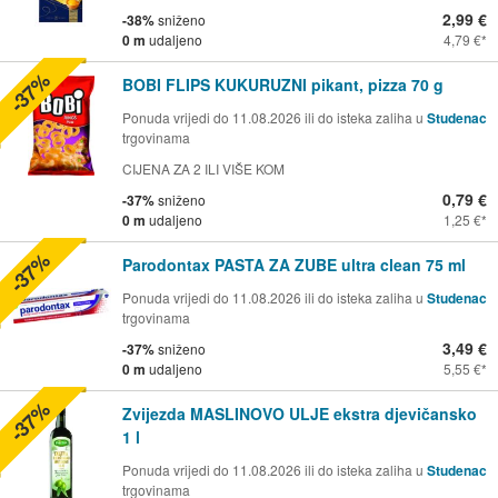
2,99 €
-38%
sniženo
0 m
udaljeno
4,79 €
-37%
BOBI FLIPS KUKURUZNI pikant, pizza 70 g
Ponuda vrijedi do 11.08.2026 ili do isteka zaliha u
Studenac
trgovinama
CIJENA ZA 2 ILI VIŠE KOM
0,79 €
-37%
sniženo
0 m
udaljeno
1,25 €
-37%
Parodontax PASTA ZA ZUBE ultra clean 75 ml
Ponuda vrijedi do 11.08.2026 ili do isteka zaliha u
Studenac
trgovinama
3,49 €
-37%
sniženo
0 m
udaljeno
5,55 €
-37%
Zvijezda MASLINOVO ULJE ekstra djevičansko
1 l
Ponuda vrijedi do 11.08.2026 ili do isteka zaliha u
Studenac
trgovinama