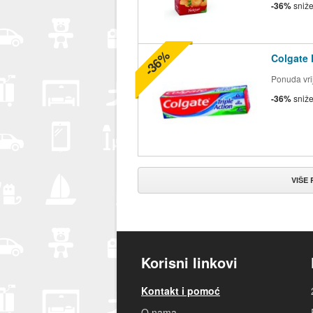
-36%
sniž
-36%
Colgate 
Ponuda vrij
-36%
sniž
VIŠE
Korisni linkovi
Kontakt i pomoć
O nama