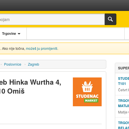
Trgovine
. Ako nije točna,
možeš ju promijeniti
.
Poslovnice
Zagreb
SUPER
STUD
eb Hinka Wurtha 4,
T101
10 Omiš
Četvrt
TRGOV
MATIJ
Matije
TRGOV
BELAS