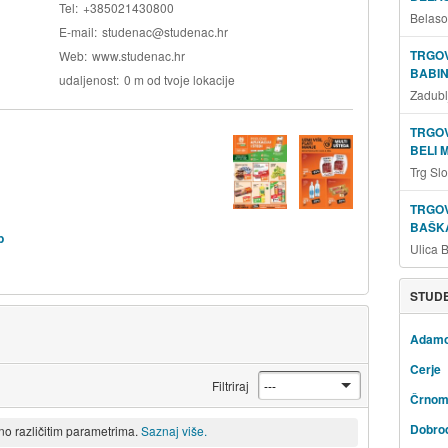
Tel
+385021430800
Belaso
E-mail
studenac@studenac.hr
TRGOV
Web
www.studenac.hr
BABIN
udaljenost
0 m od tvoje lokacije
Zadubl
TRGOV
BELI 
Trg Sl
TRGOV
BAŠKA
b
Ulica 
STUDE
Adam
Cerje
Filtriraj
Črnom
Dobro
eno različitim parametrima.
Saznaj više.