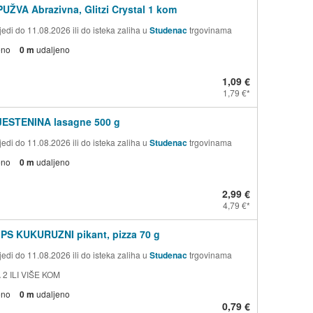
PUŽVA Abrazivna, Glitzi Crystal 1 kom
edi do 11.08.2026 ili do isteka zaliha u
Studenac
trgovinama
eno
0 m
udaljeno
1,09 €
1,79 €
TJESTENINA lasagne 500 g
edi do 11.08.2026 ili do isteka zaliha u
Studenac
trgovinama
eno
0 m
udaljeno
2,99 €
4,79 €
PS KUKURUZNI pikant, pizza 70 g
edi do 11.08.2026 ili do isteka zaliha u
Studenac
trgovinama
 2 ILI VIŠE KOM
eno
0 m
udaljeno
0,79 €