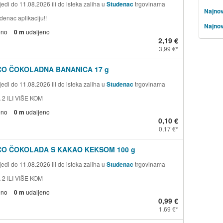
edi do 11.08.2026 ili do isteka zaliha u
Studenac
trgovinama
Najnov
denac aplikaciju!!
Najnov
eno
0 m
udaljeno
2,19 €
3,99 €
CO ČOKOLADNA BANANICA 17 g
edi do 11.08.2026 ili do isteka zaliha u
Studenac
trgovinama
 2 ILI VIŠE KOM
eno
0 m
udaljeno
0,10 €
0,17 €
CO ČOKOLADA S KAKAO KEKSOM 100 g
edi do 11.08.2026 ili do isteka zaliha u
Studenac
trgovinama
 2 ILI VIŠE KOM
eno
0 m
udaljeno
0,99 €
1,69 €