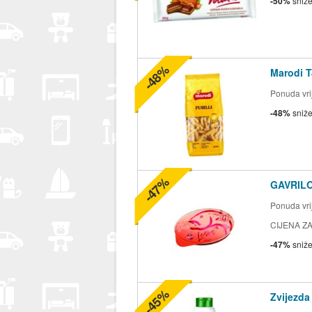
-50%
sniž
-48%
Marodi T
Ponuda vrij
-48%
sniž
-47%
GAVRILO
Ponuda vrij
CIJENA ZA
-47%
sniž
-45%
Zvijezda