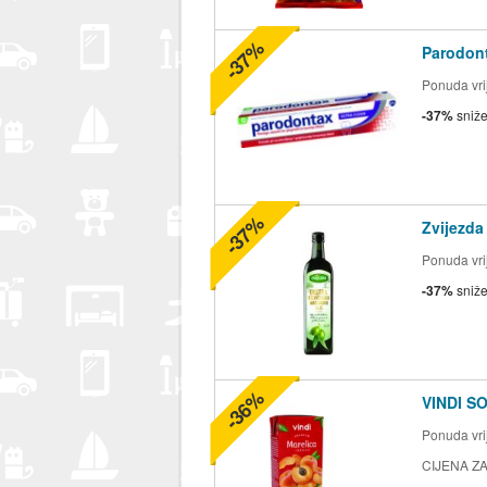
-37%
Parodont
Ponuda vrij
-37%
sniž
-37%
Zvijezda
Ponuda vrij
-37%
sniž
-36%
VINDI S
Ponuda vrij
CIJENA ZA 2