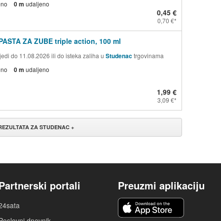
eno
0 m
udaljeno
0,45 €
0,70 €
PASTA ZA ZUBE triple action, 100 ml
edi do 11.08.2026 ili do isteka zaliha u
Studenac
trgovinama
eno
0 m
udaljeno
1,99 €
3,09 €
 REZULTATA ZA STUDENAC +
Partnerski portali
Preuzmi aplikaciju
24sata
Poslovni dnevnik