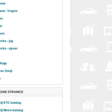
jeme
sed - Vrapče
ec
te
vec
evka - jug
evka - sjever
Polje
ec Donji
b
ZANE STRANICE
iji KTC katalog
iji Metro katalog