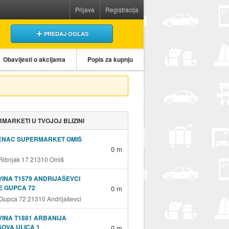
Prijava
Registracija
PREDAJ OGLAS
Obavijesti o akcijama
Popis za kupnju
MARKETI U TVOJOJ BLIZINI
ENAC SUPERMARKET OMIŠ
0 m
 Ribnjak 17 21310 Omiš
INA T1579 ANDRIJAŠEVCI
E GUPCA 72
0 m
 Gupca 72 21310 Andrijaševci
INA T1881 ARBANIJA
OVA ULICA 1
0 m