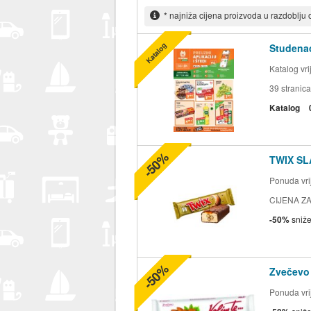
* najniža cijena proizvoda u razdoblju
Katalog
Studenac
Katalog vr
39
stranica
Katalog
-50%
TWIX SL
Ponuda vrij
CIJENA ZA
-50%
sniž
-50%
Zvečevo
Ponuda vrij