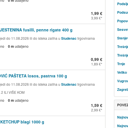
eno
0 m
udaljeno
Podsl
Podsu
1,99 €
3,99 €
Popov
JESTENINA fusilli, penne rigate 400 g
Sesve
Stenje
edi do 11.08.2026 ili do isteka zaliha u
Studenac
trgovinama
eno
0 m
udaljeno
Trešnj
Trešnj
0,99 €
Trnje
1,89 €
Veliko 
VIĆ PAŠTETA losos, pastrva 100 g
Vugrov
edi do 11.08.2026 ili do isteka zaliha u
Studenac
trgovinama
Zagre
 2 ILI VIŠE KOM
eno
0 m
udaljeno
1,59 €
POVE
2,99 €
Najnov
 KETCHUP blagi 1000 g
Najnov