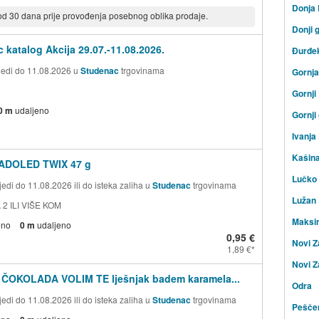
Donja
 od 30 dana prije provođenja posebnog oblika prodaje.
Donji 
 katalog Akcija 29.07.-11.08.2026.
Đurđe
ijedi do 11.08.2026 u
Studenac
trgovinama
Gornj
Gornji
0 m
udaljeno
Gornji
Ivanja
Kašin
ADOLED TWIX 47 g
Lučko
edi do 11.08.2026 ili do isteka zaliha u
Studenac
trgovinama
Lužan
 2 ILI VIŠE KOM
Maksi
eno
0 m
udaljeno
0,95 €
Novi Z
1,89 €
Novi Z
 ČOKOLADA VOLIM TE lješnjak badem karamela...
Odra
edi do 11.08.2026 ili do isteka zaliha u
Studenac
trgovinama
Peščen