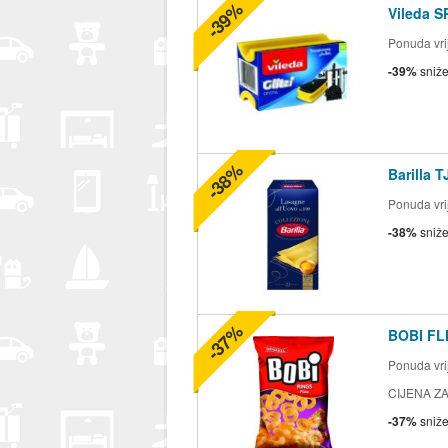
-39%
Vileda S
Ponuda vrij
-39%
sniž
-38%
Barilla 
Ponuda vrij
-38%
sniž
-37%
BOBI FLI
Ponuda vrij
CIJENA ZA
-37%
sniž