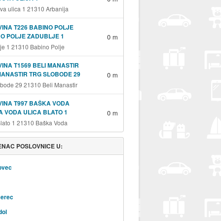
va ulica 1 21310 Arbanija
INA T226 BABINO POLJE
O POLJE ZADUBLJE 1
0 m
je 1 21310 Babino Polje
INA T1569 BELI MANASTIR
MANASTIR TRG SLOBODE 29
0 m
obode 29 21310 Beli Manastir
INA T997 BAŠKA VODA
 VODA ULICA BLATO 1
0 m
Blato 1 21310 Baška Voda
NAC POSLOVNICE U:
ovec
erec
dol