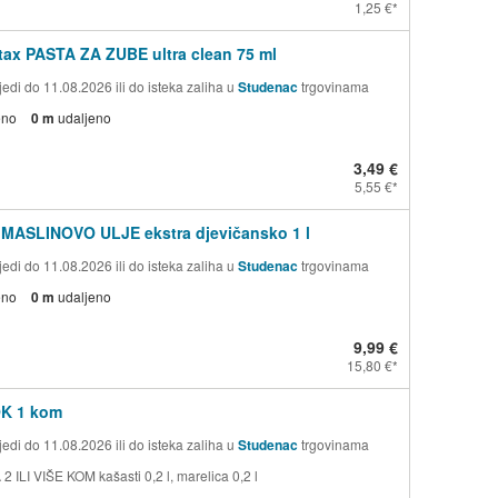
1,25 €
ax PASTA ZA ZUBE ultra clean 75 ml
edi do 11.08.2026 ili do isteka zaliha u
Studenac
trgovinama
eno
0 m
udaljeno
3,49 €
5,55 €
 MASLINOVO ULJE ekstra djevičansko 1 l
edi do 11.08.2026 ili do isteka zaliha u
Studenac
trgovinama
eno
0 m
udaljeno
9,99 €
15,80 €
OK 1 kom
edi do 11.08.2026 ili do isteka zaliha u
Studenac
trgovinama
 ILI VIŠE KOM kašasti 0,2 l, marelica 0,2 l