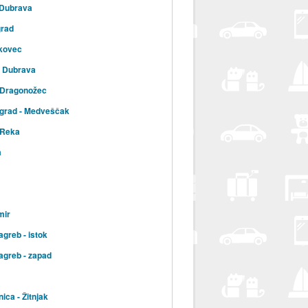
 Dubrava
grad
kovec
a Dubrava
 Dragonožec
 grad - Medveščak
 Reka
a
mir
agreb - istok
agreb - zapad
ica - Žitnjak