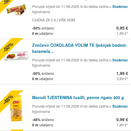
Ponuda vrijedi do 11.08.2026 ili do isteka zaliha u
Studenac
trgovinama
CIJENA ZA 2 ILI VIŠE KOM
0,95 €
-50%
sniženo
0 m
udaljeno
1,89 €
-50%
Zvečevo ČOKOLADA VOLIM TE lješnjak badem
karamela...
Ponuda vrijedi do 11.08.2026 ili do isteka zaliha u
Studenac
trgovinama
1,99 €
-50%
sniženo
0 m
udaljeno
3,99 €
-48%
Marodi TJESTENINA fusilli, penne rigate 400 g
Ponuda vrijedi do 11.08.2026 ili do isteka zaliha u
Studenac
trgovinama
0,99 €
-48%
sniženo
0 m
udaljeno
1,89 €