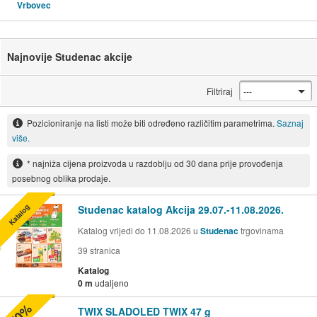
Vrbovec
Najnovije Studenac akcije
Filtriraj
Pozicioniranje na listi može biti određeno različitim parametrima.
Saznaj
više.
* najniža cijena proizvoda u razdoblju od 30 dana prije provođenja
posebnog oblika prodaje.
Katalog
Studenac katalog Akcija 29.07.-11.08.2026.
Katalog vrijedi do 11.08.2026 u
Studenac
trgovinama
39
stranica
Katalog
0 m
udaljeno
-50%
TWIX SLADOLED TWIX 47 g