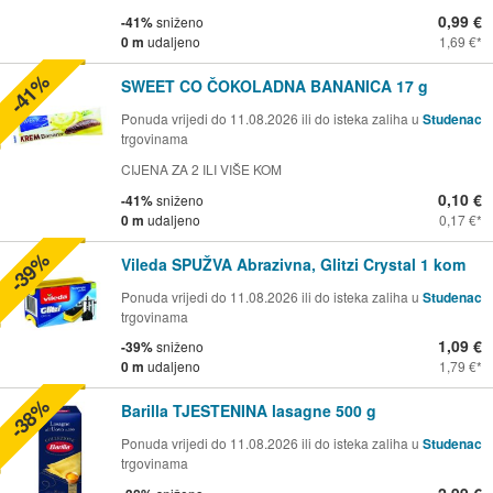
0,99 €
-41%
sniženo
0 m
udaljeno
1,69 €
-41%
SWEET CO ČOKOLADNA BANANICA 17 g
Ponuda vrijedi do 11.08.2026 ili do isteka zaliha u
Studenac
trgovinama
CIJENA ZA 2 ILI VIŠE KOM
0,10 €
-41%
sniženo
0 m
udaljeno
0,17 €
-39%
Vileda SPUŽVA Abrazivna, Glitzi Crystal 1 kom
Ponuda vrijedi do 11.08.2026 ili do isteka zaliha u
Studenac
trgovinama
1,09 €
-39%
sniženo
0 m
udaljeno
1,79 €
-38%
Barilla TJESTENINA lasagne 500 g
Ponuda vrijedi do 11.08.2026 ili do isteka zaliha u
Studenac
trgovinama