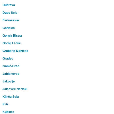
Dubrava
Dugo Selo
Farkaševac
Goričica
Gornja Bistra
Gornji Laduč
Graberje Ivaničko
Gradec
Ivanić-Grad
Jablanovec
Jakovlje
Jalševec Nartski
Klinča Sela
Križ
Kupinec