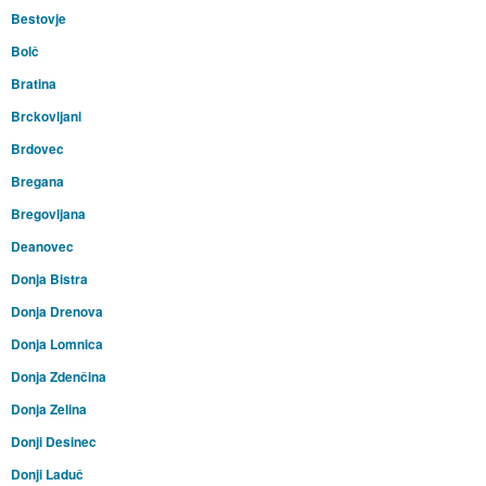
Bestovje
Bolč
Bratina
Brckovljani
Brdovec
Bregana
Bregovljana
Deanovec
Donja Bistra
Donja Drenova
Donja Lomnica
Donja Zdenčina
Donja Zelina
Donji Desinec
Donji Laduč