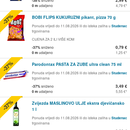
2,99 €
-38%
sniženo
0 m
udaljeno
4,79 €
-37%
BOBI FLIPS KUKURUZNI pikant, pizza 70 g
Ponuda vrijedi do 11.08.2026 ili do isteka zaliha u
Studenac
trgovinama
CIJENA ZA 2 ILI VIŠE KOM
0,79 €
-37%
sniženo
0 m
udaljeno
1,25 €
-37%
Parodontax PASTA ZA ZUBE ultra clean 75 ml
Ponuda vrijedi do 11.08.2026 ili do isteka zaliha u
Studenac
trgovinama
3,49 €
-37%
sniženo
0 m
udaljeno
5,55 €
-37%
Zvijezda MASLINOVO ULJE ekstra djevičansko
1 l
Ponuda vrijedi do 11.08.2026 ili do isteka zaliha u
Studenac
trgovinama