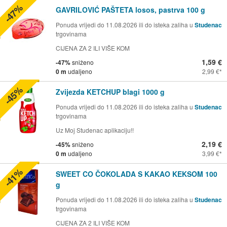
-47%
GAVRILOVIĆ PAŠTETA losos, pastrva 100 g
Ponuda vrijedi do 11.08.2026 ili do isteka zaliha u
Studenac
trgovinama
CIJENA ZA 2 ILI VIŠE KOM
1,59 €
-47%
sniženo
0 m
udaljeno
2,99 €
-45%
Zvijezda KETCHUP blagi 1000 g
Ponuda vrijedi do 11.08.2026 ili do isteka zaliha u
Studenac
trgovinama
Uz Moj Studenac aplikaciju!!
2,19 €
-45%
sniženo
0 m
udaljeno
3,99 €
-41%
SWEET CO ČOKOLADA S KAKAO KEKSOM 100
g
Ponuda vrijedi do 11.08.2026 ili do isteka zaliha u
Studenac
trgovinama
CIJENA ZA 2 ILI VIŠE KOM