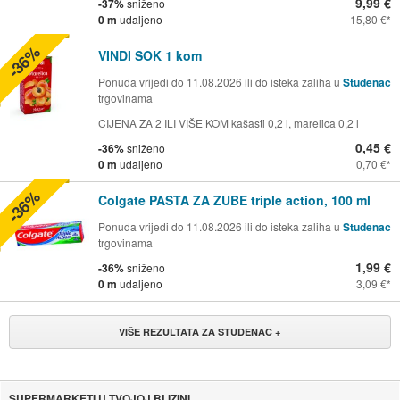
9,99 €
-37%
sniženo
0 m
udaljeno
15,80 €
-36%
VINDI SOK 1 kom
Ponuda vrijedi do 11.08.2026 ili do isteka zaliha u
Studenac
trgovinama
CIJENA ZA 2 ILI VIŠE KOM kašasti 0,2 l, marelica 0,2 l
0,45 €
-36%
sniženo
0 m
udaljeno
0,70 €
-36%
Colgate PASTA ZA ZUBE triple action, 100 ml
Ponuda vrijedi do 11.08.2026 ili do isteka zaliha u
Studenac
trgovinama
1,99 €
-36%
sniženo
0 m
udaljeno
3,09 €
VIŠE REZULTATA ZA STUDENAC +
SUPERMARKETI U TVOJOJ BLIZINI