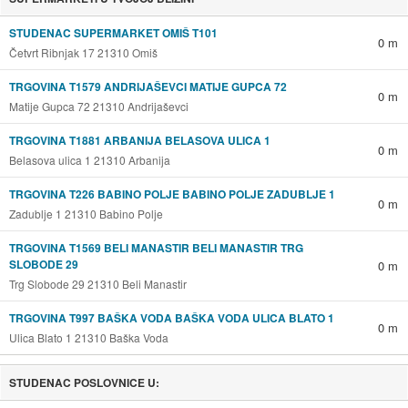
STUDENAC SUPERMARKET OMIŠ T101
0 m
Četvrt Ribnjak 17 21310 Omiš
TRGOVINA T1579 ANDRIJAŠEVCI MATIJE GUPCA 72
0 m
Matije Gupca 72 21310 Andrijaševci
TRGOVINA T1881 ARBANIJA BELASOVA ULICA 1
0 m
Belasova ulica 1 21310 Arbanija
TRGOVINA T226 BABINO POLJE BABINO POLJE ZADUBLJE 1
0 m
Zadublje 1 21310 Babino Polje
TRGOVINA T1569 BELI MANASTIR BELI MANASTIR TRG
SLOBODE 29
0 m
Trg Slobode 29 21310 Beli Manastir
TRGOVINA T997 BAŠKA VODA BAŠKA VODA ULICA BLATO 1
0 m
Ulica Blato 1 21310 Baška Voda
STUDENAC POSLOVNICE U: