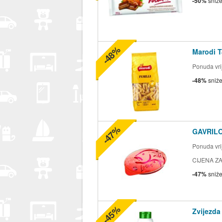
-50%
sniž
-48%
Marodi T
Ponuda vrij
-48%
sniž
-47%
GAVRILO
Ponuda vrij
CIJENA ZA
-47%
sniž
-45%
Zvijezda