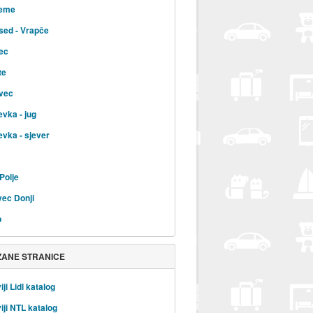
jeme
sed - Vrapče
ec
te
vec
evka - jug
evka - sjever
Polje
ec Donji
b
ZANE STRANICE
ji Lidl katalog
iji NTL katalog