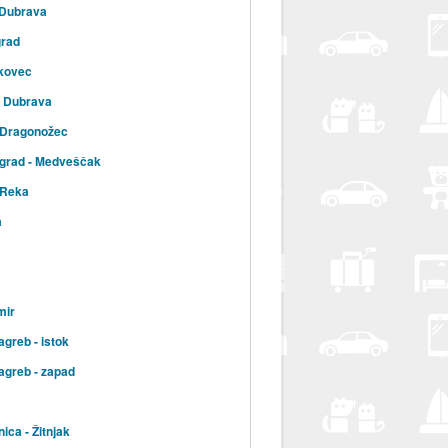
 Dubrava
grad
kovec
a Dubrava
 Dragonožec
 grad - Medveščak
 Reka
a
mir
agreb - istok
agreb - zapad
ica - Žitnjak