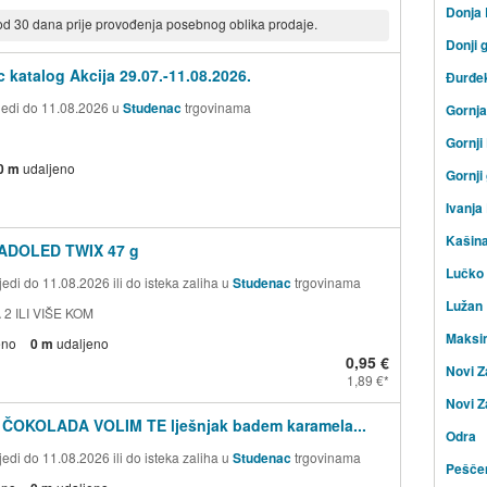
Donja
 od 30 dana prije provođenja posebnog oblika prodaje.
Donji 
 katalog Akcija 29.07.-11.08.2026.
Đurđe
ijedi do 11.08.2026 u
Studenac
trgovinama
Gornj
Gornji
0 m
udaljeno
Gornji
Ivanja
Kašin
ADOLED TWIX 47 g
Lučko
edi do 11.08.2026 ili do isteka zaliha u
Studenac
trgovinama
Lužan
 2 ILI VIŠE KOM
Maksi
eno
0 m
udaljeno
0,95 €
Novi Z
1,89 €
Novi Z
 ČOKOLADA VOLIM TE lješnjak badem karamela...
Odra
edi do 11.08.2026 ili do isteka zaliha u
Studenac
trgovinama
Peščen