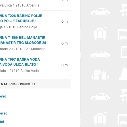
va ulica 1 21310 Arbanija
INA T226 BABINO POLJE
O POLJE ZADUBLJE 1
0 m
je 1 21310 Babino Polje
INA T1569 BELI MANASTIR
MANASTIR TRG SLOBODE 29
0 m
obode 29 21310 Beli Manastir
INA T997 BAŠKA VODA
 VODA ULICA BLATO 1
0 m
Blato 1 21310 Baška Voda
NAC POSLOVNICE U:
ovec
erec
dol