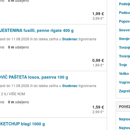
eno
0 m
udaljeno
Podsl
Podsu
1,99 €
3,99 €
Popov
JESTENINA fusilli, penne rigate 400 g
Sesve
Stenje
edi do 11.08.2026 ili do isteka zaliha u
Studenac
trgovinama
eno
0 m
udaljeno
Trešnj
Trešnj
0,99 €
Trnje
1,89 €
Veliko 
VIĆ PAŠTETA losos, pastrva 100 g
Vugrov
edi do 11.08.2026 ili do isteka zaliha u
Studenac
trgovinama
Zagre
 2 ILI VIŠE KOM
eno
0 m
udaljeno
1,59 €
POVE
2,99 €
Najnovi
 KETCHUP blagi 1000 g
Najnov