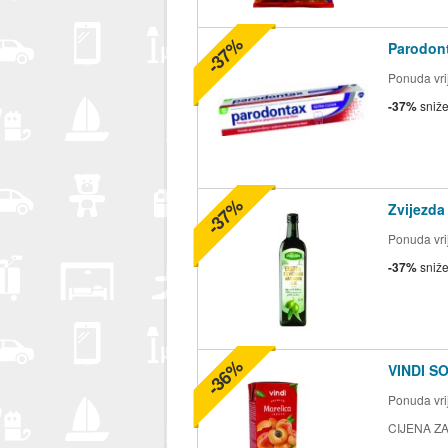
-37%
Parodont
Ponuda vrij
-37%
sniž
-37%
Zvijezda
Ponuda vrij
-37%
sniž
-36%
VINDI S
Ponuda vrij
CIJENA ZA 2