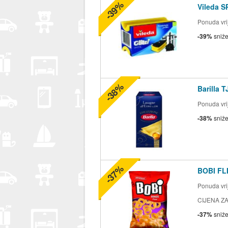
-39%
Vileda S
Ponuda vrij
-39%
sniž
-38%
Barilla 
Ponuda vrij
-38%
sniž
-37%
BOBI FLI
Ponuda vrij
CIJENA ZA
-37%
sniž