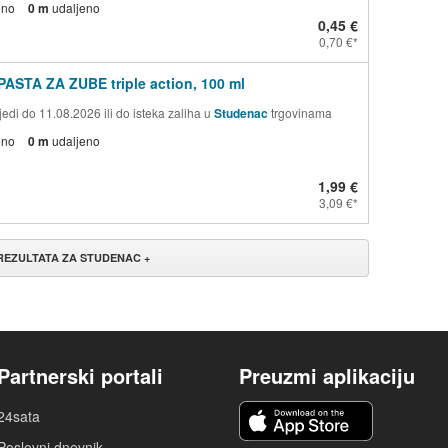
eno
0 m
udaljeno
0,45 €
0,70 €
PASTA ZA ZUBE triple action, 100 ml
edi do 11.08.2026 ili do isteka zaliha u
Studenac
trgovinama
eno
0 m
udaljeno
1,99 €
3,09 €
 REZULTATA ZA STUDENAC +
Partnerski portali
Preuzmi aplikaciju
24sata
Poslovni dnevnik