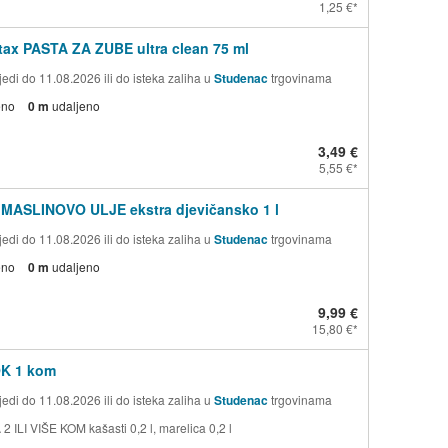
1,25 €
ax PASTA ZA ZUBE ultra clean 75 ml
edi do 11.08.2026 ili do isteka zaliha u
Studenac
trgovinama
eno
0 m
udaljeno
3,49 €
5,55 €
 MASLINOVO ULJE ekstra djevičansko 1 l
edi do 11.08.2026 ili do isteka zaliha u
Studenac
trgovinama
eno
0 m
udaljeno
9,99 €
15,80 €
OK 1 kom
edi do 11.08.2026 ili do isteka zaliha u
Studenac
trgovinama
 ILI VIŠE KOM kašasti 0,2 l, marelica 0,2 l