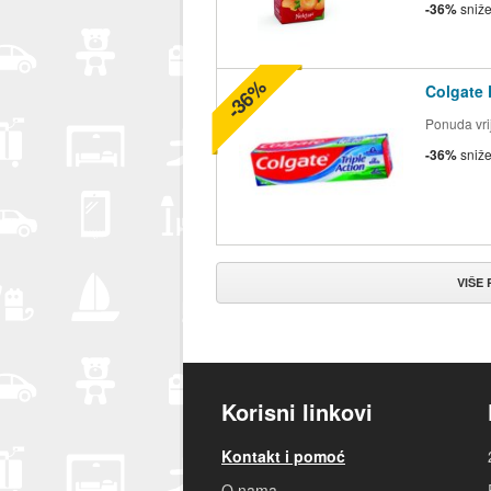
-36%
sniž
-36%
Colgate 
Ponuda vrij
-36%
sniž
VIŠE
Korisni linkovi
Kontakt i pomoć
O nama