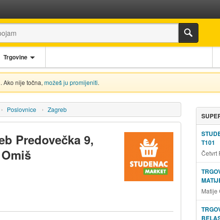
Trgovine
. Ako nije točna,
možeš ju promijeniti
.
Poslovnice
Zagreb
SUPER
STUD
eb Predovečka 9,
T101
0 Omiš
Četvrt
TRGOV
MATIJ
Matije
TRGOV
BELAS