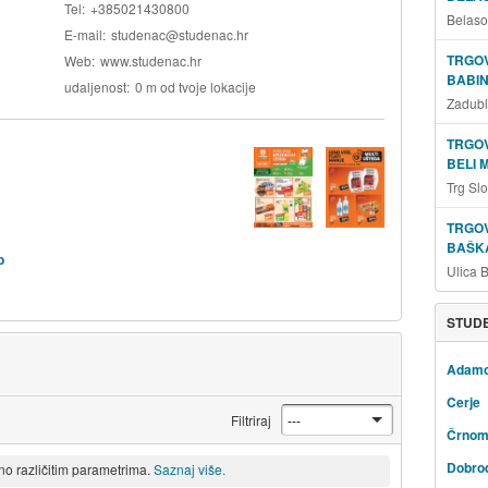
Tel
+385021430800
Belaso
E-mail
studenac@studenac.hr
TRGOV
Web
www.studenac.hr
BABIN
udaljenost
0 m od tvoje lokacije
Zadubl
TRGOV
BELI 
Trg Sl
TRGOV
BAŠKA
b
Ulica 
STUDE
Adam
Cerje
Filtriraj
Črnom
Dobro
eno različitim parametrima.
Saznaj više.