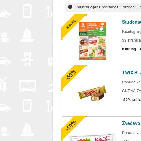
* najniža cijena proizvoda u razdoblju
Katalog
Studenac
Katalog vr
39
stranica
Katalog
-50%
TWIX SL
Ponuda vrij
CIJENA ZA
-50%
sniž
-50%
Zvečevo
Ponuda vrij