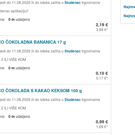
edi do 11.08.2026 ili do isteka zaliha u
Studenac
trgovinama
Najnov
denac aplikaciju!!
Najnov
eno
0 m
udaljeno
2,19 €
3,99 €
CO ČOKOLADNA BANANICA 17 g
edi do 11.08.2026 ili do isteka zaliha u
Studenac
trgovinama
 2 ILI VIŠE KOM
eno
0 m
udaljeno
0,10 €
0,17 €
CO ČOKOLADA S KAKAO KEKSOM 100 g
edi do 11.08.2026 ili do isteka zaliha u
Studenac
trgovinama
 2 ILI VIŠE KOM
eno
0 m
udaljeno
0,99 €
1,69 €