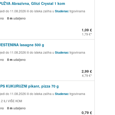
PUŽVA Abrazivna, Glitzi Crystal 1 kom
edi do 11.08.2026 ili do isteka zaliha u
Studenac
trgovinama
eno
0 m
udaljeno
1,09 €
1,79 €
TJESTENINA lasagne 500 g
edi do 11.08.2026 ili do isteka zaliha u
Studenac
trgovinama
eno
0 m
udaljeno
2,99 €
4,79 €
PS KUKURUZNI pikant, pizza 70 g
edi do 11.08.2026 ili do isteka zaliha u
Studenac
trgovinama
 2 ILI VIŠE KOM
eno
0 m
udaljeno
0,79 €