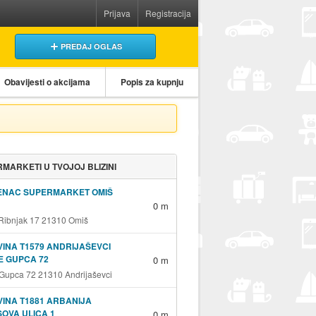
Prijava
Registracija
PREDAJ OGLAS
Obavijesti o akcijama
Popis za kupnju
MARKETI U TVOJOJ BLIZINI
ENAC SUPERMARKET OMIŠ
0 m
 Ribnjak 17 21310 Omiš
INA T1579 ANDRIJAŠEVCI
E GUPCA 72
0 m
 Gupca 72 21310 Andrijaševci
INA T1881 ARBANIJA
OVA ULICA 1
0 m