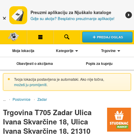
Preuzmi aplikaciju za Njuškalo kataloge
Gdje su akcije? Besplatno preuzimanje aplikacije!
PREDAJ OGLAS
Moja lokacija
Kategorije
Trgovine
Obavijesti o akcijama
Popis za kupnju
Tvoja lokacija postavljena je automatski. Ako nije točna,
možeš ju promijeniti
.
Poslovnice
Zadar
Trgovina T705 Zadar Ulica
Ivana Skvarčine 18, Ulica
Ivana Skvarčine 18, 21310