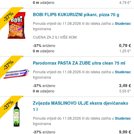
0 m
udaljeno
4,79 €
-37%
BOBI FLIPS KUKURUZNI pikant, pizza 70 g
Ponuda vrijedi do 11.08.2026 ili do isteka zaliha u
Studenac
trgovinama
CIJENA ZA 2 ILI VIŠE KOM
0,79 €
-37%
sniženo
0 m
udaljeno
1,25 €
-37%
Parodontax PASTA ZA ZUBE ultra clean 75 ml
Ponuda vrijedi do 11.08.2026 ili do isteka zaliha u
Studenac
trgovinama
3,49 €
-37%
sniženo
0 m
udaljeno
5,55 €
-37%
Zvijezda MASLINOVO ULJE ekstra djevičansko
1 l
Ponuda vrijedi do 11.08.2026 ili do isteka zaliha u
Studenac
trgovinama
9,99 €
-37%
sniženo