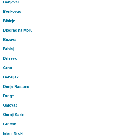
Banjevci
Benkovac
Bibinje
Biograd na Moru
Božava
Brbinj
Briševo
Crno
Debeljak
Donje Raštane
Drage
Galovac
Gornji Karin
Gračac
Islam Grčki