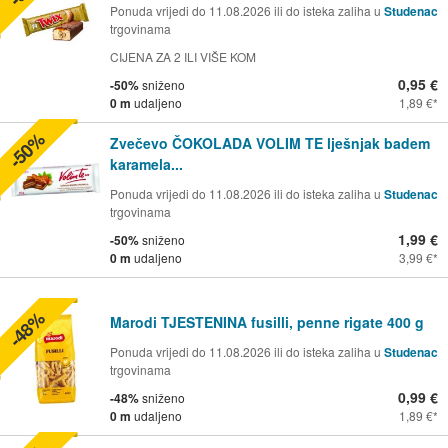
Ponuda vrijedi do 11.08.2026 ili do isteka zaliha u
Studenac
trgovinama
CIJENA ZA 2 ILI VIŠE KOM
0,95 €
-50%
sniženo
0 m
udaljeno
1,89 €
-50%
Zvečevo ČOKOLADA VOLIM TE lješnjak badem
karamela...
Ponuda vrijedi do 11.08.2026 ili do isteka zaliha u
Studenac
trgovinama
1,99 €
-50%
sniženo
0 m
udaljeno
3,99 €
-48%
Marodi TJESTENINA fusilli, penne rigate 400 g
Ponuda vrijedi do 11.08.2026 ili do isteka zaliha u
Studenac
trgovinama
0,99 €
-48%
sniženo
0 m
udaljeno
1,89 €