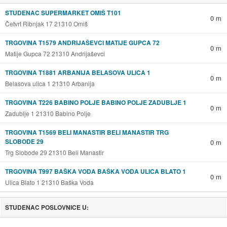
STUDENAC SUPERMARKET OMIŠ T101
0 m
Četvrt Ribnjak 17 21310 Omiš
TRGOVINA T1579 ANDRIJAŠEVCI MATIJE GUPCA 72
0 m
Matije Gupca 72 21310 Andrijaševci
TRGOVINA T1881 ARBANIJA BELASOVA ULICA 1
0 m
Belasova ulica 1 21310 Arbanija
TRGOVINA T226 BABINO POLJE BABINO POLJE ZADUBLJE 1
0 m
Zadublje 1 21310 Babino Polje
TRGOVINA T1569 BELI MANASTIR BELI MANASTIR TRG
SLOBODE 29
0 m
Trg Slobode 29 21310 Beli Manastir
TRGOVINA T997 BAŠKA VODA BAŠKA VODA ULICA BLATO 1
0 m
Ulica Blato 1 21310 Baška Voda
STUDENAC POSLOVNICE U: