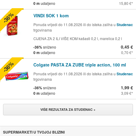
0 m
udaljeno
15,80 €
-36%
VINDI SOK 1 kom
Ponuda vrijedi do 11.08.2026 ili do isteka zaliha u
Studenac
trgovinama
CIJENA ZA 2 ILI VIŠE KOM kašasti 0,2 l, marelica 0,2 l
0,45 €
-36%
sniženo
0 m
udaljeno
0,70 €
-36%
Colgate PASTA ZA ZUBE triple action, 100 ml
Ponuda vrijedi do 11.08.2026 ili do isteka zaliha u
Studenac
trgovinama
1,99 €
-36%
sniženo
0 m
udaljeno
3,09 €
VIŠE REZULTATA ZA STUDENAC +
SUPERMARKETI U TVOJOJ BLIZINI