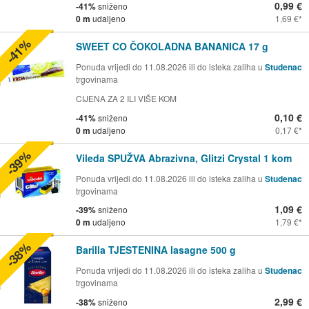
0,99 €
-41%
sniženo
0 m
udaljeno
1,69 €
-41%
SWEET CO ČOKOLADNA BANANICA 17 g
Ponuda vrijedi do 11.08.2026 ili do isteka zaliha u
Studenac
trgovinama
CIJENA ZA 2 ILI VIŠE KOM
0,10 €
-41%
sniženo
0 m
udaljeno
0,17 €
-39%
Vileda SPUŽVA Abrazivna, Glitzi Crystal 1 kom
Ponuda vrijedi do 11.08.2026 ili do isteka zaliha u
Studenac
trgovinama
1,09 €
-39%
sniženo
0 m
udaljeno
1,79 €
-38%
Barilla TJESTENINA lasagne 500 g
Ponuda vrijedi do 11.08.2026 ili do isteka zaliha u
Studenac
trgovinama
2,99 €
-38%
sniženo