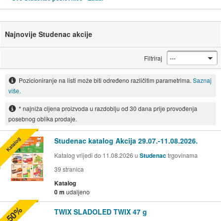
Najnovije Studenac akcije
Filtriraj
Pozicioniranje na listi može biti određeno različitim parametrima.
Saznaj
više.
* najniža cijena proizvoda u razdoblju od 30 dana prije provođenja
posebnog oblika prodaje.
Katalog
Studenac katalog Akcija 29.07.-11.08.2026.
Katalog vrijedi do 11.08.2026 u
Studenac
trgovinama
39
stranica
Katalog
0 m
udaljeno
-50%
TWIX SLADOLED TWIX 47 g