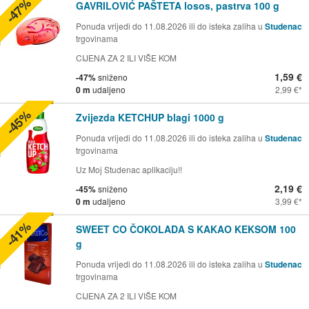
-47%
GAVRILOVIĆ PAŠTETA losos, pastrva 100 g
Ponuda vrijedi do 11.08.2026 ili do isteka zaliha u
Studenac
trgovinama
CIJENA ZA 2 ILI VIŠE KOM
1,59 €
-47%
sniženo
0 m
udaljeno
2,99 €
-45%
Zvijezda KETCHUP blagi 1000 g
Ponuda vrijedi do 11.08.2026 ili do isteka zaliha u
Studenac
trgovinama
Uz Moj Studenac aplikaciju!!
2,19 €
-45%
sniženo
0 m
udaljeno
3,99 €
-41%
SWEET CO ČOKOLADA S KAKAO KEKSOM 100
g
Ponuda vrijedi do 11.08.2026 ili do isteka zaliha u
Studenac
trgovinama
CIJENA ZA 2 ILI VIŠE KOM