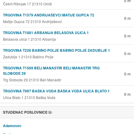
0 m
Četvrt Ribnjak 17 21310 Omiš
TRGOVINA T1579 ANDRIJAŠEVCI MATIJE GUPCA 72
0 m
Matije Gupca 72 21310 Andrijaševci
TRGOVINA T1881 ARBANIJA BELASOVA ULICA 1
0 m
Belasova ulica 1 21310 Arbanija
TRGOVINA T226 BABINO POLJE BABINO POLJE ZADUBLJE 1
0 m
Zadublje 1 21310 Babino Polje
TRGOVINA T1569 BELI MANASTIR BELI MANASTIR TRG
SLOBODE 29
0 m
Trg Slobode 29 21310 Beli Manastir
TRGOVINA T997 BAŠKA VODA BAŠKA VODA ULICA BLATO 1
0 m
Ulica Blato 1 21310 Baška Voda
STUDENAC POSLOVNICE U:
Adamovec