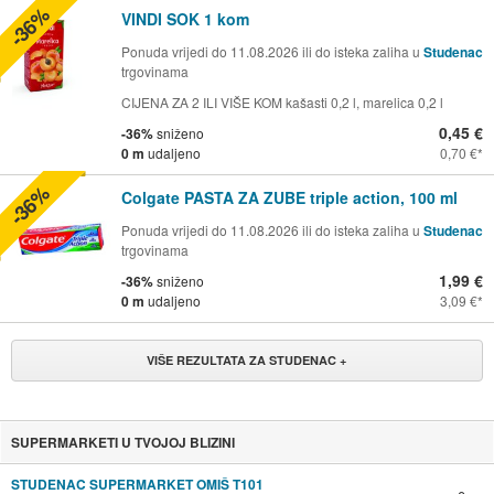
-36%
VINDI SOK 1 kom
Ponuda vrijedi do 11.08.2026 ili do isteka zaliha u
Studenac
trgovinama
CIJENA ZA 2 ILI VIŠE KOM kašasti 0,2 l, marelica 0,2 l
0,45 €
-36%
sniženo
0 m
udaljeno
0,70 €
-36%
Colgate PASTA ZA ZUBE triple action, 100 ml
Ponuda vrijedi do 11.08.2026 ili do isteka zaliha u
Studenac
trgovinama
1,99 €
-36%
sniženo
0 m
udaljeno
3,09 €
VIŠE REZULTATA ZA STUDENAC +
SUPERMARKETI U TVOJOJ BLIZINI
STUDENAC SUPERMARKET OMIŠ T101