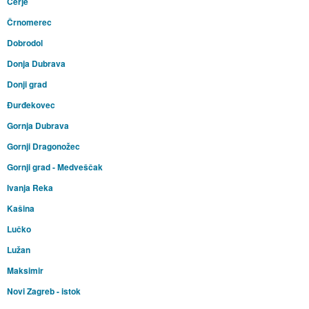
Cerje
Črnomerec
Dobrodol
Donja Dubrava
Donji grad
Đurđekovec
Gornja Dubrava
Gornji Dragonožec
Gornji grad - Medveščak
Ivanja Reka
Kašina
Lučko
Lužan
Maksimir
Novi Zagreb - istok