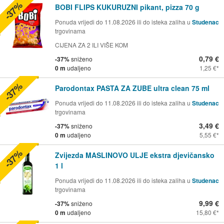
-37%
BOBI FLIPS KUKURUZNI pikant, pizza 70 g
Ponuda vrijedi do 11.08.2026 ili do isteka zaliha u
Studenac
trgovinama
CIJENA ZA 2 ILI VIŠE KOM
0,79 €
-37%
sniženo
0 m
udaljeno
1,25 €
-37%
Parodontax PASTA ZA ZUBE ultra clean 75 ml
Ponuda vrijedi do 11.08.2026 ili do isteka zaliha u
Studenac
trgovinama
3,49 €
-37%
sniženo
0 m
udaljeno
5,55 €
-37%
Zvijezda MASLINOVO ULJE ekstra djevičansko
1 l
Ponuda vrijedi do 11.08.2026 ili do isteka zaliha u
Studenac
trgovinama
9,99 €
-37%
sniženo
0 m
udaljeno
15,80 €