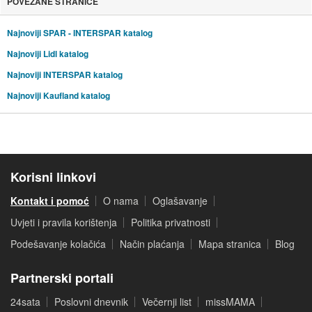
POVEZANE STRANICE
Najnoviji SPAR - INTERSPAR katalog
Najnoviji Lidl katalog
Najnoviji INTERSPAR katalog
Najnoviji Kaufland katalog
Korisni linkovi
Kontakt i pomoć
O nama
Oglašavanje
Uvjeti i pravila korištenja
Politika privatnosti
Podešavanje kolačića
Način plaćanja
Mapa stranica
Blog
Partnerski portali
24sata
Poslovni dnevnik
Večernji list
missMAMA