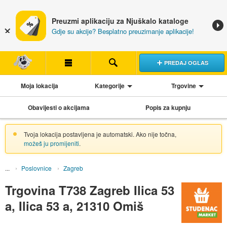
Preuzmi aplikaciju za Njuškalo kataloge
Gdje su akcije? Besplatno preuzimanje aplikacije!
PREDAJ OGLAS
Moja lokacija
Kategorije
Trgovine
Obavijesti o akcijama
Popis za kupnju
Tvoja lokacija postavljena je automatski. Ako nije točna,
možeš ju promijeniti
.
Poslovnice
Zagreb
Trgovina T738 Zagreb Ilica 53
a, Ilica 53 a, 21310 Omiš