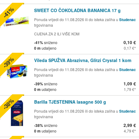
-41%
SWEET CO ČOKOLADNA BANANICA 17 g
Ponuda vrijedi do 11.08.2026 ili do isteka zaliha u
Studenac
trgovinama
CIJENA ZA 2 ILI VIŠE KOM
0,10 €
-41%
sniženo
0 m
udaljeno
0,17 €
-39%
Vileda SPUŽVA Abrazivna, Glitzi Crystal 1 kom
Ponuda vrijedi do 11.08.2026 ili do isteka zaliha u
Studenac
trgovinama
1,09 €
-39%
sniženo
0 m
udaljeno
1,79 €
-38%
Barilla TJESTENINA lasagne 500 g
Ponuda vrijedi do 11.08.2026 ili do isteka zaliha u
Studenac
trgovinama
2,99 €
-38%
sniženo
0 m
udaljeno
4,79 €