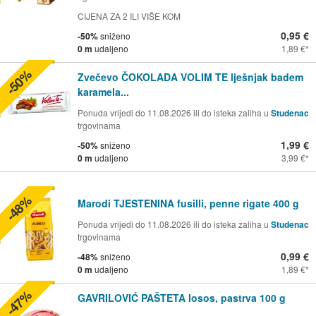
CIJENA ZA 2 ILI VIŠE KOM
0,95 €
-50%
sniženo
0 m
udaljeno
1,89 €
-50%
Zvečevo ČOKOLADA VOLIM TE lješnjak badem
karamela...
Ponuda vrijedi do 11.08.2026 ili do isteka zaliha u
Studenac
trgovinama
1,99 €
-50%
sniženo
0 m
udaljeno
3,99 €
-48%
Marodi TJESTENINA fusilli, penne rigate 400 g
Ponuda vrijedi do 11.08.2026 ili do isteka zaliha u
Studenac
trgovinama
0,99 €
-48%
sniženo
0 m
udaljeno
1,89 €
-47%
GAVRILOVIĆ PAŠTETA losos, pastrva 100 g