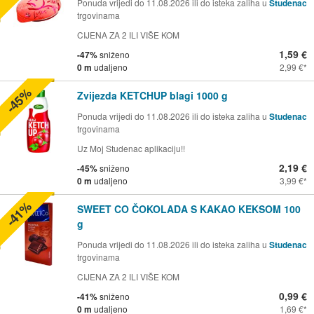
Ponuda vrijedi do 11.08.2026 ili do isteka zaliha u
Studenac
trgovinama
CIJENA ZA 2 ILI VIŠE KOM
1,59 €
-47%
sniženo
0 m
udaljeno
2,99 €
-45%
Zvijezda KETCHUP blagi 1000 g
Ponuda vrijedi do 11.08.2026 ili do isteka zaliha u
Studenac
trgovinama
Uz Moj Studenac aplikaciju!!
2,19 €
-45%
sniženo
0 m
udaljeno
3,99 €
-41%
SWEET CO ČOKOLADA S KAKAO KEKSOM 100
g
Ponuda vrijedi do 11.08.2026 ili do isteka zaliha u
Studenac
trgovinama
CIJENA ZA 2 ILI VIŠE KOM
0,99 €
-41%
sniženo
0 m
udaljeno
1,69 €