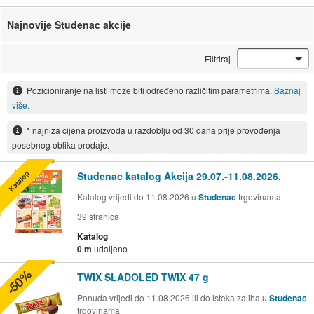
Najnovije Studenac akcije
Filtriraj
Pozicioniranje na listi može biti određeno različitim parametrima.
Saznaj
više.
* najniža cijena proizvoda u razdoblju od 30 dana prije provođenja
posebnog oblika prodaje.
Katalog
Studenac katalog Akcija 29.07.-11.08.2026.
Katalog vrijedi do 11.08.2026 u
Studenac
trgovinama
39
stranica
Katalog
0 m
udaljeno
-50%
TWIX SLADOLED TWIX 47 g
Ponuda vrijedi do 11.08.2026 ili do isteka zaliha u
Studenac
trgovinama