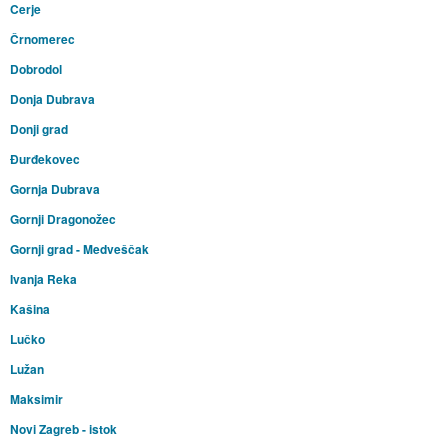
Cerje
Črnomerec
Dobrodol
Donja Dubrava
Donji grad
Đurđekovec
Gornja Dubrava
Gornji Dragonožec
Gornji grad - Medveščak
Ivanja Reka
Kašina
Lučko
Lužan
Maksimir
Novi Zagreb - istok