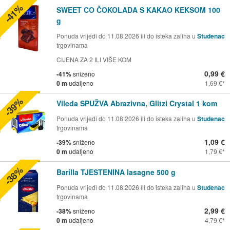
-41%
SWEET CO ČOKOLADA S KAKAO KEKSOM 100
g
Ponuda vrijedi do 11.08.2026 ili do isteka zaliha u
Studenac
trgovinama
CIJENA ZA 2 ILI VIŠE KOM
0,99 €
-41%
sniženo
0 m
udaljeno
1,69 €
-39%
Vileda SPUŽVA Abrazivna, Glitzi Crystal 1 kom
Ponuda vrijedi do 11.08.2026 ili do isteka zaliha u
Studenac
trgovinama
1,09 €
-39%
sniženo
0 m
udaljeno
1,79 €
-38%
Barilla TJESTENINA lasagne 500 g
Ponuda vrijedi do 11.08.2026 ili do isteka zaliha u
Studenac
trgovinama
2,99 €
-38%
sniženo
0 m
udaljeno
4,79 €