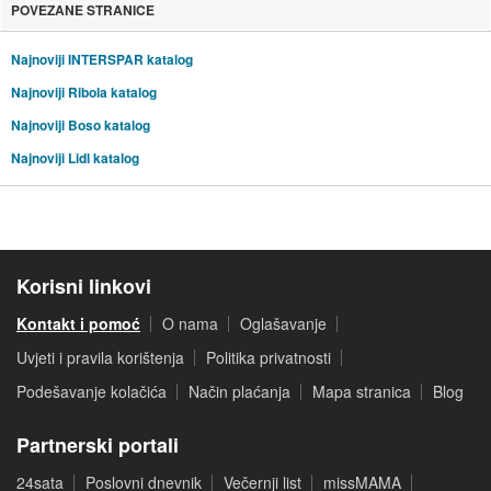
POVEZANE STRANICE
Najnoviji INTERSPAR katalog
Najnoviji Ribola katalog
Najnoviji Boso katalog
Najnoviji Lidl katalog
Korisni linkovi
Kontakt i pomoć
O nama
Oglašavanje
Uvjeti i pravila korištenja
Politika privatnosti
Podešavanje kolačića
Način plaćanja
Mapa stranica
Blog
Partnerski portali
24sata
Poslovni dnevnik
Večernji list
missMAMA