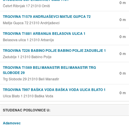
0 m
Četvrt Ribnjak 17 21310 Omiš
TRGOVINA T1579 ANDRIJAŠEVCI MATIJE GUPCA 72
0 m
Matije Gupca 72 21310 Andrijaševci
TRGOVINA T1881 ARBANIJA BELASOVA ULICA 1
0 m
Belasova ulica 1 21310 Arbanija
TRGOVINA T226 BABINO POLJE BABINO POLJE ZADUBLJE 1
0 m
Zadublje 1 21310 Babino Polje
TRGOVINA T1569 BELI MANASTIR BELI MANASTIR TRG
SLOBODE 29
0 m
Trg Slobode 29 21310 Beli Manastir
TRGOVINA T997 BAŠKA VODA BAŠKA VODA ULICA BLATO 1
0 m
Ulica Blato 1 21310 Baška Voda
STUDENAC POSLOVNICE U:
Adamovec