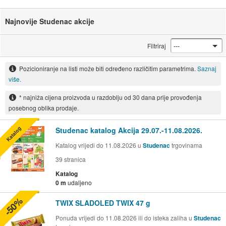
Najnovije Studenac akcije
Filtriraj
Pozicioniranje na listi može biti određeno različitim parametrima.
Saznaj
više.
* najniža cijena proizvoda u razdoblju od 30 dana prije provođenja
posebnog oblika prodaje.
Katalog
Studenac katalog Akcija 29.07.-11.08.2026.
Katalog vrijedi do 11.08.2026 u
Studenac
trgovinama
39
stranica
Katalog
0 m
udaljeno
-50%
TWIX SLADOLED TWIX 47 g
Ponuda vrijedi do 11.08.2026 ili do isteka zaliha u
Studenac