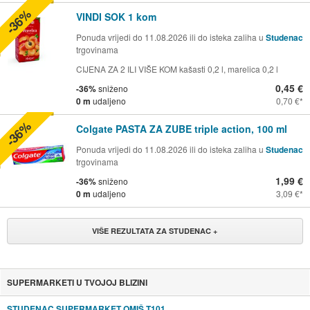
-36%
VINDI SOK 1 kom
Ponuda vrijedi do 11.08.2026 ili do isteka zaliha u
Studenac
trgovinama
CIJENA ZA 2 ILI VIŠE KOM kašasti 0,2 l, marelica 0,2 l
0,45 €
-36%
sniženo
0 m
udaljeno
0,70 €
-36%
Colgate PASTA ZA ZUBE triple action, 100 ml
Ponuda vrijedi do 11.08.2026 ili do isteka zaliha u
Studenac
trgovinama
1,99 €
-36%
sniženo
0 m
udaljeno
3,09 €
VIŠE REZULTATA ZA STUDENAC +
SUPERMARKETI U TVOJOJ BLIZINI
STUDENAC SUPERMARKET OMIŠ T101