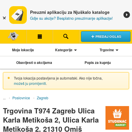
Preuzmi aplikaciju za Njuškalo kataloge
Gdje su akcije? Besplatno preuzimanje aplikacije!
PREDAJ OGLAS
Moja lokacija
Kategorije
Trgovine
Obavijesti o akcijama
Popis za kupnju
Tvoja lokacija postavljena je automatski. Ako nije točna,
možeš ju promijeniti
.
Poslovnice
Zagreb
Trgovina T974 Zagreb Ulica
Karla Metikoša 2, Ulica Karla
Metikoša 2, 21310 Omiš