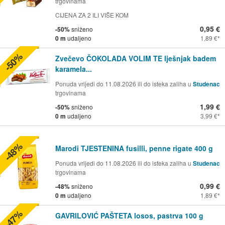
trgovinama
CIJENA ZA 2 ILI VIŠE KOM
0,95 €
-50%
sniženo
0 m
udaljeno
1,89 €
-50%
Zvečevo ČOKOLADA VOLIM TE lješnjak badem
karamela...
Ponuda vrijedi do 11.08.2026 ili do isteka zaliha u
Studenac
trgovinama
1,99 €
-50%
sniženo
0 m
udaljeno
3,99 €
-48%
Marodi TJESTENINA fusilli, penne rigate 400 g
Ponuda vrijedi do 11.08.2026 ili do isteka zaliha u
Studenac
trgovinama
0,99 €
-48%
sniženo
0 m
udaljeno
1,89 €
-47%
GAVRILOVIĆ PAŠTETA losos, pastrva 100 g