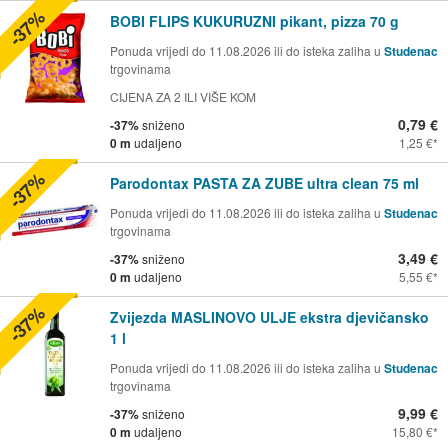
-37%
BOBI FLIPS KUKURUZNI pikant, pizza 70 g
Ponuda vrijedi do 11.08.2026 ili do isteka zaliha u
Studenac
trgovinama
CIJENA ZA 2 ILI VIŠE KOM
0,79 €
-37%
sniženo
0 m
udaljeno
1,25 €
-37%
Parodontax PASTA ZA ZUBE ultra clean 75 ml
Ponuda vrijedi do 11.08.2026 ili do isteka zaliha u
Studenac
trgovinama
3,49 €
-37%
sniženo
0 m
udaljeno
5,55 €
-37%
Zvijezda MASLINOVO ULJE ekstra djevičansko
1 l
Ponuda vrijedi do 11.08.2026 ili do isteka zaliha u
Studenac
trgovinama
9,99 €
-37%
sniženo
0 m
udaljeno
15,80 €