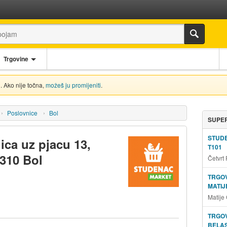
Trgovine
. Ako nije točna,
možeš ju promijeniti
.
Poslovnice
Bol
SUPER
STUD
ica uz pjacu 13,
T101
1310 Bol
Četvrt
TRGOV
MATIJ
Matije
TRGOV
BELAS