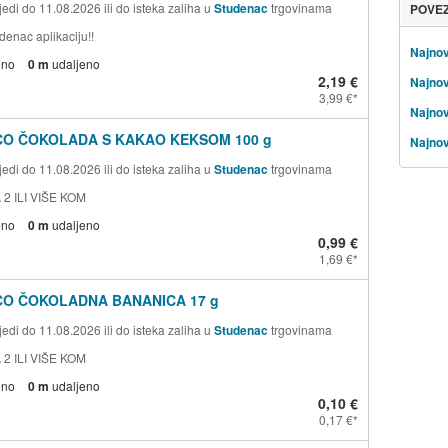
edi do 11.08.2026 ili do isteka zaliha u
Studenac
trgovinama
POVE
denac aplikaciju!!
Najnov
eno
0 m
udaljeno
2,19 €
Najnov
3,99 €
Najnov
CO ČOKOLADA S KAKAO KEKSOM 100 g
Najnov
edi do 11.08.2026 ili do isteka zaliha u
Studenac
trgovinama
 2 ILI VIŠE KOM
eno
0 m
udaljeno
0,99 €
1,69 €
CO ČOKOLADNA BANANICA 17 g
edi do 11.08.2026 ili do isteka zaliha u
Studenac
trgovinama
 2 ILI VIŠE KOM
eno
0 m
udaljeno
0,10 €
0,17 €