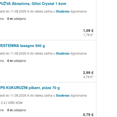
PUŽVA Abrazivna, Glitzi Crystal 1 kom
edi do 11.08.2026 ili do isteka zaliha u
Studenac
trgovinama
eno
0 m
udaljeno
1,09 €
1,79 €
TJESTENINA lasagne 500 g
edi do 11.08.2026 ili do isteka zaliha u
Studenac
trgovinama
eno
0 m
udaljeno
2,99 €
4,79 €
PS KUKURUZNI pikant, pizza 70 g
edi do 11.08.2026 ili do isteka zaliha u
Studenac
trgovinama
 2 ILI VIŠE KOM
eno
0 m
udaljeno
0,79 €