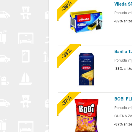
-39%
Vileda S
Ponuda vrij
-39%
sniž
-38%
Barilla 
Ponuda vrij
-38%
sniž
-37%
BOBI FLI
Ponuda vrij
CIJENA ZA
-37%
sniž