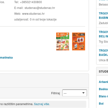
ice.
Tel
+385021430800
Belaso
E-mail
studenac@studenac.hr
TRGOV
Web
www.studenac.hr
BABIN
udaljenost
0 m od tvoje lokacije
Zadubl
TRGOV
BELI 
Trg Sl
TRGOV
BAŠKA
lmatinska
Ulica 
STUDE
Arbani
Baška
Filtriraj
Blato 
Bol
eno različitim parametrima.
Saznaj više.