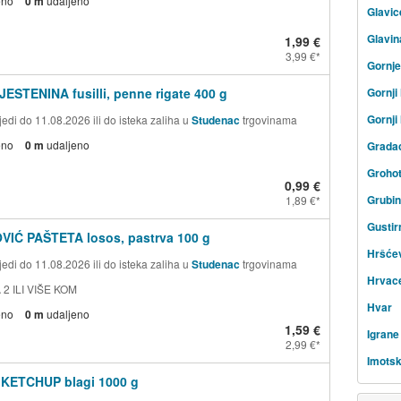
eno
0 m
udaljeno
Glavic
Glavin
1,99 €
3,99 €
Gornje
JESTENINA fusilli, penne rigate 400 g
Gornj
Gornji
edi do 11.08.2026 ili do isteka zaliha u
Studenac
trgovinama
eno
0 m
udaljeno
Grada
Groho
0,99 €
Grubi
1,89 €
Gustir
VIĆ PAŠTETA losos, pastrva 100 g
Hršće
edi do 11.08.2026 ili do isteka zaliha u
Studenac
trgovinama
Hrvac
 2 ILI VIŠE KOM
Hvar
eno
0 m
udaljeno
1,59 €
Igrane
2,99 €
Imotsk
 KETCHUP blagi 1000 g