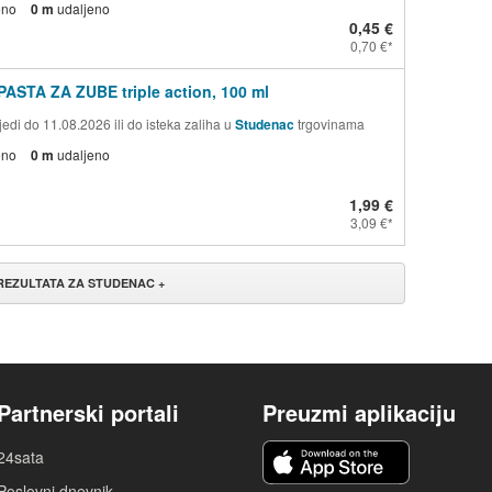
eno
0 m
udaljeno
0,45 €
0,70 €
PASTA ZA ZUBE triple action, 100 ml
edi do 11.08.2026 ili do isteka zaliha u
Studenac
trgovinama
eno
0 m
udaljeno
1,99 €
3,09 €
 REZULTATA ZA STUDENAC +
Partnerski portali
Preuzmi aplikaciju
24sata
Poslovni dnevnik