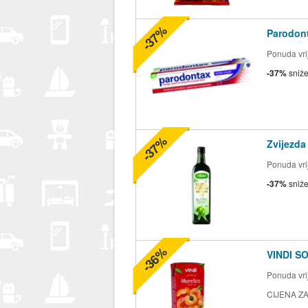
-37%
Parodont
Ponuda vrij
-37%
sniž
-37%
Zvijezda
Ponuda vrij
-37%
sniž
-36%
VINDI S
Ponuda vrij
CIJENA ZA 2