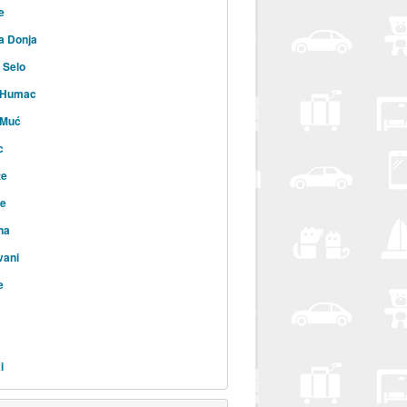
e
a Donja
 Selo
i Humac
 Muć
c
te
ne
na
vani
e
i