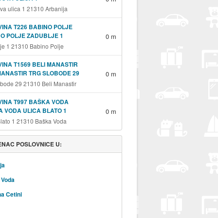
va ulica 1 21310 Arbanija
INA T226 BABINO POLJE
O POLJE ZADUBLJE 1
0 m
je 1 21310 Babino Polje
INA T1569 BELI MANASTIR
MANASTIR TRG SLOBODE 29
0 m
obode 29 21310 Beli Manastir
INA T997 BAŠKA VODA
 VODA ULICA BLATO 1
0 m
Blato 1 21310 Baška Voda
NAC POSLOVNICE U:
ja
 Voda
na Cetini