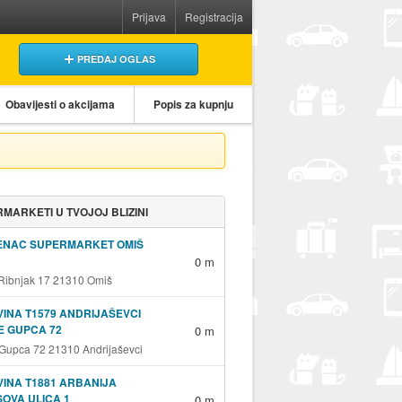
Prijava
Registracija
PREDAJ OGLAS
Obavijesti o akcijama
Popis za kupnju
MARKETI U TVOJOJ BLIZINI
ENAC SUPERMARKET OMIŠ
0 m
 Ribnjak 17 21310 Omiš
INA T1579 ANDRIJAŠEVCI
E GUPCA 72
0 m
 Gupca 72 21310 Andrijaševci
INA T1881 ARBANIJA
OVA ULICA 1
0 m