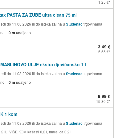
1,25 €
ax PASTA ZA ZUBE ultra clean 75 ml
edi do 11.08.2026 ili do isteka zaliha u
Studenac
trgovinama
eno
0 m
udaljeno
3,49 €
5,55 €
 MASLINOVO ULJE ekstra djevičansko 1 l
edi do 11.08.2026 ili do isteka zaliha u
Studenac
trgovinama
eno
0 m
udaljeno
9,99 €
15,80 €
OK 1 kom
edi do 11.08.2026 ili do isteka zaliha u
Studenac
trgovinama
 ILI VIŠE KOM kašasti 0,2 l, marelica 0,2 l