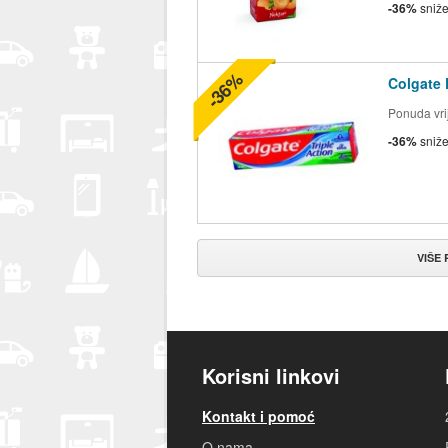
-36%
sniž
-36%
Colgate 
Ponuda vrij
-36%
sniž
VIŠE
Korisni linkovi
Kontakt i pomoć
O nama