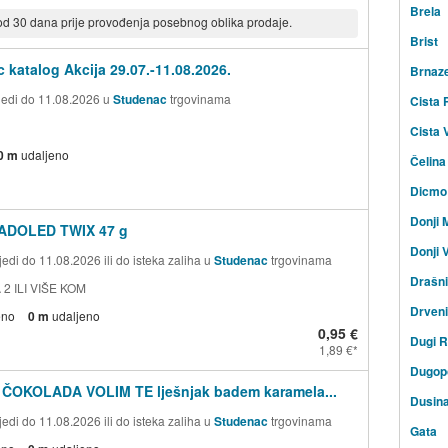
Brela
 od 30 dana prije provođenja posebnog oblika prodaje.
Brist
 katalog Akcija 29.07.-11.08.2026.
Brnaz
ijedi do 11.08.2026 u
Studenac
trgovinama
Cista 
Cista 
0 m
udaljeno
Čelina
Dicmo
Donji 
ADOLED TWIX 47 g
Donji V
edi do 11.08.2026 ili do isteka zaliha u
Studenac
trgovinama
Drašn
 2 ILI VIŠE KOM
Drven
eno
0 m
udaljeno
0,95 €
Dugi R
1,89 €
Dugopo
 ČOKOLADA VOLIM TE lješnjak badem karamela...
Dusin
edi do 11.08.2026 ili do isteka zaliha u
Studenac
trgovinama
Gata