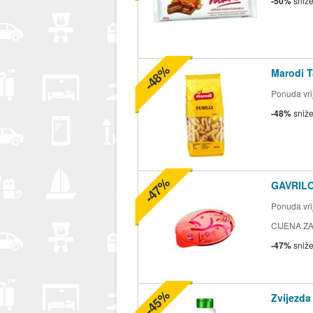
-50%
sniž
-48%
Marodi T
Ponuda vrij
-48%
sniž
-47%
GAVRILO
Ponuda vrij
CIJENA ZA
-47%
sniž
-45%
Zvijezda