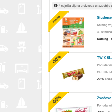
* najniža cijena proizvoda u razdoblju
Katalog
Studenac
Katalog vr
39
stranica
Katalog
-50%
TWIX SL
Ponuda vrij
CIJENA ZA
-50%
sniž
-50%
Zvečevo
Ponuda vrij