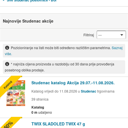
Sve Studenac poslovnice - Bol
Najnovije Studenac akcije
Filtriraj
Pozicioniranje na listi može biti određeno različitim parametrima.
Saznaj
više.
* najniža cijena proizvoda u razdoblju od 30 dana prije provođenja
posebnog oblika prodaje.
Katalog
Studenac katalog Akcija 29.07.-11.08.2026.
Katalog vrijedi do 11.08.2026 u
Studenac
trgovinama
39
stranica
Katalog
0 m
udaljeno
-50%
TWIX SLADOLED TWIX 47 g