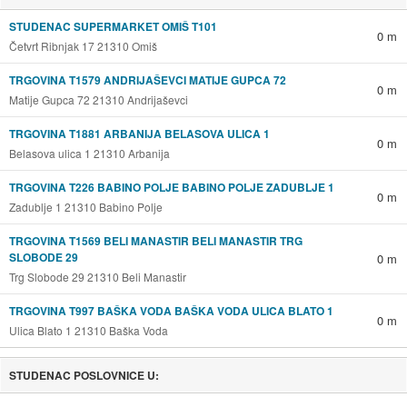
STUDENAC SUPERMARKET OMIŠ T101
0 m
Četvrt Ribnjak 17 21310 Omiš
TRGOVINA T1579 ANDRIJAŠEVCI MATIJE GUPCA 72
0 m
Matije Gupca 72 21310 Andrijaševci
TRGOVINA T1881 ARBANIJA BELASOVA ULICA 1
0 m
Belasova ulica 1 21310 Arbanija
TRGOVINA T226 BABINO POLJE BABINO POLJE ZADUBLJE 1
0 m
Zadublje 1 21310 Babino Polje
TRGOVINA T1569 BELI MANASTIR BELI MANASTIR TRG
SLOBODE 29
0 m
Trg Slobode 29 21310 Beli Manastir
TRGOVINA T997 BAŠKA VODA BAŠKA VODA ULICA BLATO 1
0 m
Ulica Blato 1 21310 Baška Voda
STUDENAC POSLOVNICE U: