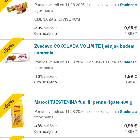
Ponuda vrijedi do 11.08.2026 ili do isteka zaliha u
Studenac
trgovinama
CIJENA ZA 2 ILI VIŠE KOM
0,95 €
-50%
sniženo
0 m
udaljeno
1,89 €
-50%
Zvečevo ČOKOLADA VOLIM TE lješnjak badem
karamela...
Ponuda vrijedi do 11.08.2026 ili do isteka zaliha u
Studenac
trgovinama
1,99 €
-50%
sniženo
0 m
udaljeno
3,99 €
-48%
Marodi TJESTENINA fusilli, penne rigate 400 g
Ponuda vrijedi do 11.08.2026 ili do isteka zaliha u
Studenac
trgovinama
0,99 €
-48%
sniženo
0 m
udaljeno
1,89 €