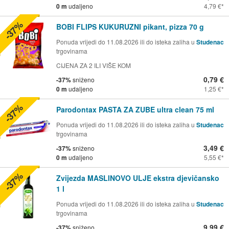
0 m
udaljeno
4,79 €
-37%
BOBI FLIPS KUKURUZNI pikant, pizza 70 g
Ponuda vrijedi do 11.08.2026 ili do isteka zaliha u
Studenac
trgovinama
CIJENA ZA 2 ILI VIŠE KOM
0,79 €
-37%
sniženo
0 m
udaljeno
1,25 €
-37%
Parodontax PASTA ZA ZUBE ultra clean 75 ml
Ponuda vrijedi do 11.08.2026 ili do isteka zaliha u
Studenac
trgovinama
3,49 €
-37%
sniženo
0 m
udaljeno
5,55 €
-37%
Zvijezda MASLINOVO ULJE ekstra djevičansko
1 l
Ponuda vrijedi do 11.08.2026 ili do isteka zaliha u
Studenac
trgovinama
9,99 €
-37%
sniženo