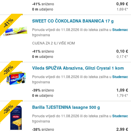
0,99 €
-41%
sniženo
0 m
udaljeno
1,69 €
-41%
SWEET CO ČOKOLADNA BANANICA 17 g
Ponuda vrijedi do 11.08.2026 ili do isteka zaliha u
Studenac
trgovinama
CIJENA ZA 2 ILI VIŠE KOM
0,10 €
-41%
sniženo
0 m
udaljeno
0,17 €
-39%
Vileda SPUŽVA Abrazivna, Glitzi Crystal 1 kom
Ponuda vrijedi do 11.08.2026 ili do isteka zaliha u
Studenac
trgovinama
1,09 €
-39%
sniženo
0 m
udaljeno
1,79 €
-38%
Barilla TJESTENINA lasagne 500 g
Ponuda vrijedi do 11.08.2026 ili do isteka zaliha u
Studenac
trgovinama
2,99 €
-38%
sniženo