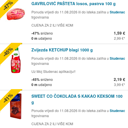
-47%
GAVRILOVIĆ PAŠTETA losos, pastrva 100 g
Ponuda vrijedi do 11.08.2026 ili do isteka zaliha u
Studenac
trgovinama
CIJENA ZA 2 ILI VIŠE KOM
1,59 €
-47%
sniženo
0 m
udaljeno
2,99 €
-45%
Zvijezda KETCHUP blagi 1000 g
Ponuda vrijedi do 11.08.2026 ili do isteka zaliha u
Studenac
trgovinama
Uz Moj Studenac aplikaciju!!
2,19 €
-45%
sniženo
0 m
udaljeno
3,99 €
-41%
SWEET CO ČOKOLADA S KAKAO KEKSOM 100
g
Ponuda vrijedi do 11.08.2026 ili do isteka zaliha u
Studenac
trgovinama
CIJENA ZA 2 ILI VIŠE KOM