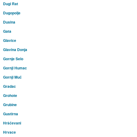
Dugi Rat
Dugopolje
Dusina
Gata
Glavice
Glavina Donja
Gornje Selo
Gornji Humac
Gornji Muć
Gradac
Grohote
Grubine
Gustirna
Hršćevani
Hrvace