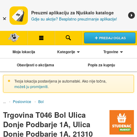
Preuzmi aplikaciju za Njuškalo kataloge
Gdje su akcije? Besplatno preuzimanje aplikacije!
PREDAJ OGLAS
Moja lokacija
Kategorije
Trgovine
Obavijesti o akcijama
Popis za kupnju
Tvoja lokacija postavljena je automatski. Ako nije točna,
možeš ju promijeniti
.
Poslovnice
Bol
Trgovina T046 Bol Ulica
Donje Podbarje 1A, Ulica
Donje Podbarje 1A, 21310