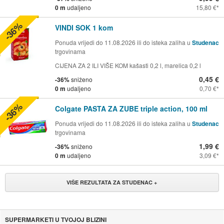
0 m
udaljeno
15,80 €
-36%
VINDI SOK 1 kom
Ponuda vrijedi do 11.08.2026 ili do isteka zaliha u
Studenac
trgovinama
CIJENA ZA 2 ILI VIŠE KOM kašasti 0,2 l, marelica 0,2 l
0,45 €
-36%
sniženo
0 m
udaljeno
0,70 €
-36%
Colgate PASTA ZA ZUBE triple action, 100 ml
Ponuda vrijedi do 11.08.2026 ili do isteka zaliha u
Studenac
trgovinama
1,99 €
-36%
sniženo
0 m
udaljeno
3,09 €
VIŠE REZULTATA ZA STUDENAC +
SUPERMARKETI U TVOJOJ BLIZINI