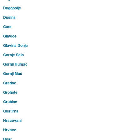
Dugopolje
Dusina
Gata
Glavice
Glavina Donja
Gornje Selo
Gornji Humac
Gornji Muć
Gradac
Grohote
Grubine
Gustirna
Hršćevani
Hrvace
Hvar