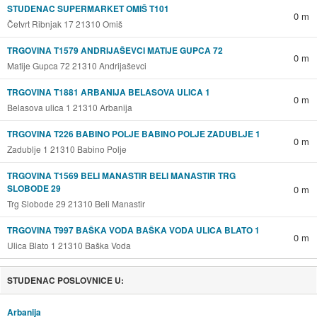
STUDENAC SUPERMARKET OMIŠ T101
0 m
Četvrt Ribnjak 17 21310 Omiš
TRGOVINA T1579 ANDRIJAŠEVCI MATIJE GUPCA 72
0 m
Matije Gupca 72 21310 Andrijaševci
TRGOVINA T1881 ARBANIJA BELASOVA ULICA 1
0 m
Belasova ulica 1 21310 Arbanija
TRGOVINA T226 BABINO POLJE BABINO POLJE ZADUBLJE 1
0 m
Zadublje 1 21310 Babino Polje
TRGOVINA T1569 BELI MANASTIR BELI MANASTIR TRG
SLOBODE 29
0 m
Trg Slobode 29 21310 Beli Manastir
TRGOVINA T997 BAŠKA VODA BAŠKA VODA ULICA BLATO 1
0 m
Ulica Blato 1 21310 Baška Voda
STUDENAC POSLOVNICE U:
Arbanija