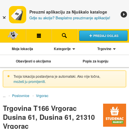
Preuzmi aplikaciju za Njuškalo kataloge
Gdje su akcije? Besplatno preuzimanje aplikacije!
PREDAJ OGLAS
Moja lokacija
Kategorije
Trgovine
Obavijesti o akcijama
Popis za kupnju
Tvoja lokacija postavljena je automatski. Ako nije točna,
možeš ju promijeniti
.
Poslovnice
Vrgorac
Trgovina T166 Vrgorac
Dusina 61, Dusina 61, 21310
Vrgorac