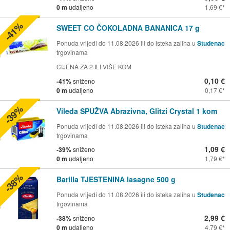
0 m
udaljeno
1,69 €
-41%
SWEET CO ČOKOLADNA BANANICA 17 g
Ponuda vrijedi do 11.08.2026 ili do isteka zaliha u
Studenac
trgovinama
CIJENA ZA 2 ILI VIŠE KOM
0,10 €
-41%
sniženo
0 m
udaljeno
0,17 €
-39%
Vileda SPUŽVA Abrazivna, Glitzi Crystal 1 kom
Ponuda vrijedi do 11.08.2026 ili do isteka zaliha u
Studenac
trgovinama
1,09 €
-39%
sniženo
0 m
udaljeno
1,79 €
-38%
Barilla TJESTENINA lasagne 500 g
Ponuda vrijedi do 11.08.2026 ili do isteka zaliha u
Studenac
trgovinama
2,99 €
-38%
sniženo
0 m
udaljeno
4,79 €