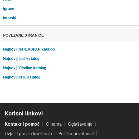
Igrane
Imotski
POVEZANE STRANICE
Najnoviji INTERSPAR katalog
Najnoviji Lidl katalog
Najnoviji Plodine katalog
Najnoviji NTL katalog
Korisni linkovi
Kontakt i pomoć
O nama
Oglašavanje
Uvjeti i pravila korištenja
Politika privatnosti