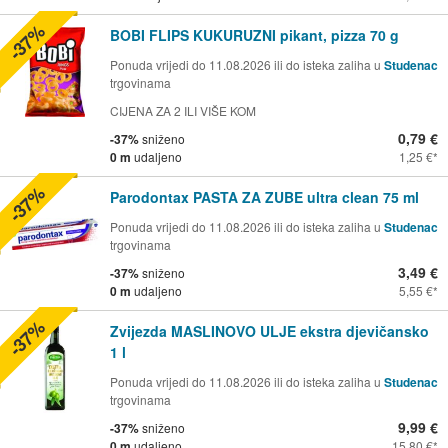
-37%
BOBI FLIPS KUKURUZNI pikant, pizza 70 g
Ponuda vrijedi do 11.08.2026 ili do isteka zaliha u
Studenac
trgovinama
CIJENA ZA 2 ILI VIŠE KOM
0,79 €
-37%
sniženo
0 m
udaljeno
1,25 €
-37%
Parodontax PASTA ZA ZUBE ultra clean 75 ml
Ponuda vrijedi do 11.08.2026 ili do isteka zaliha u
Studenac
trgovinama
3,49 €
-37%
sniženo
0 m
udaljeno
5,55 €
-37%
Zvijezda MASLINOVO ULJE ekstra djevičansko
1 l
Ponuda vrijedi do 11.08.2026 ili do isteka zaliha u
Studenac
trgovinama
9,99 €
-37%
sniženo
0 m
udaljeno
15,80 €