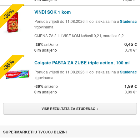
-36%
VINDI SOK 1 kom
Ponuda vrijedi do 11.08.2026 ili do isteka zaliha u
Studenac
trgovinama
CIJENA ZA 2 ILI VIŠE KOM kašasti 0,2 l, marelica 0,2 l
0,45 €
-36%
sniženo
0 m
udaljeno
0,70 €
-36%
Colgate PASTA ZA ZUBE triple action, 100 ml
Ponuda vrijedi do 11.08.2026 ili do isteka zaliha u
Studenac
trgovinama
1,99 €
-36%
sniženo
0 m
udaljeno
3,09 €
VIŠE REZULTATA ZA STUDENAC +
SUPERMARKETI U TVOJOJ BLIZINI