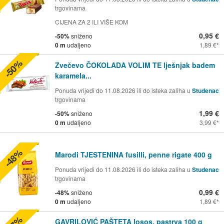
trgovinama
CIJENA ZA 2 ILI VIŠE KOM
0,95 €
-50%
sniženo
0 m
udaljeno
1,89 €
-50%
Zvečevo ČOKOLADA VOLIM TE lješnjak badem
karamela...
Ponuda vrijedi do 11.08.2026 ili do isteka zaliha u
Studenac
trgovinama
1,99 €
-50%
sniženo
0 m
udaljeno
3,99 €
-48%
Marodi TJESTENINA fusilli, penne rigate 400 g
Ponuda vrijedi do 11.08.2026 ili do isteka zaliha u
Studenac
trgovinama
0,99 €
-48%
sniženo
0 m
udaljeno
1,89 €
GAVRILOVIĆ PAŠTETA losos, pastrva 100 g