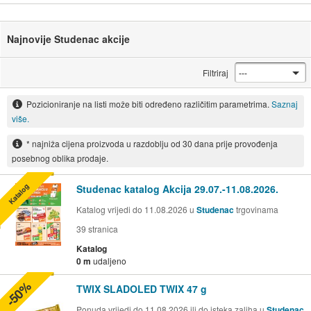
Najnovije Studenac akcije
Filtriraj
Pozicioniranje na listi može biti određeno različitim parametrima.
Saznaj
više.
* najniža cijena proizvoda u razdoblju od 30 dana prije provođenja
posebnog oblika prodaje.
Katalog
Studenac katalog Akcija 29.07.-11.08.2026.
Katalog vrijedi do 11.08.2026 u
Studenac
trgovinama
39
stranica
Katalog
0 m
udaljeno
-50%
TWIX SLADOLED TWIX 47 g
Ponuda vrijedi do 11.08.2026 ili do isteka zaliha u
Studenac