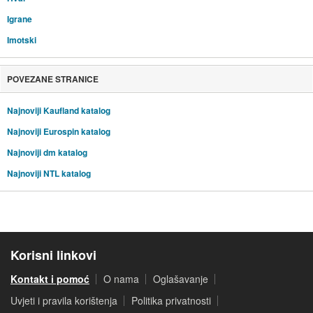
Igrane
Imotski
POVEZANE STRANICE
Najnoviji Kaufland katalog
Najnoviji Eurospin katalog
Najnoviji dm katalog
Najnoviji NTL katalog
Korisni linkovi
Kontakt i pomoć
O nama
Oglašavanje
Uvjeti i pravila korištenja
Politika privatnosti