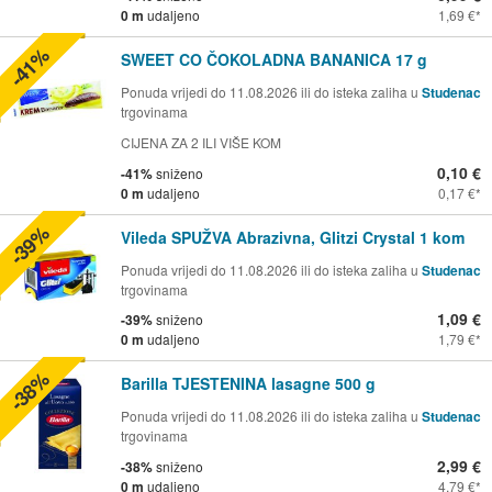
0 m
udaljeno
1,69 €
-41%
SWEET CO ČOKOLADNA BANANICA 17 g
Ponuda vrijedi do 11.08.2026 ili do isteka zaliha u
Studenac
trgovinama
CIJENA ZA 2 ILI VIŠE KOM
0,10 €
-41%
sniženo
0 m
udaljeno
0,17 €
-39%
Vileda SPUŽVA Abrazivna, Glitzi Crystal 1 kom
Ponuda vrijedi do 11.08.2026 ili do isteka zaliha u
Studenac
trgovinama
1,09 €
-39%
sniženo
0 m
udaljeno
1,79 €
-38%
Barilla TJESTENINA lasagne 500 g
Ponuda vrijedi do 11.08.2026 ili do isteka zaliha u
Studenac
trgovinama
2,99 €
-38%
sniženo
0 m
udaljeno
4,79 €