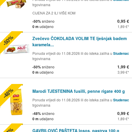
trgovinama
CIJENA ZA 2 ILI VIŠE KOM
0,95 €
-50%
sniženo
0 m
udaljeno
1,89 €
-50%
Zvečevo ČOKOLADA VOLIM TE lješnjak badem
karamela...
Ponuda vrijedi do 11.08.2026 ili do isteka zaliha u
Studenac
trgovinama
1,99 €
-50%
sniženo
0 m
udaljeno
3,99 €
-48%
Marodi TJESTENINA fusilli, penne rigate 400 g
Ponuda vrijedi do 11.08.2026 ili do isteka zaliha u
Studenac
trgovinama
0,99 €
-48%
sniženo
0 m
udaljeno
1,89 €
GAVRILOVIĆ PAŠTETA losos, pastrva 100 g