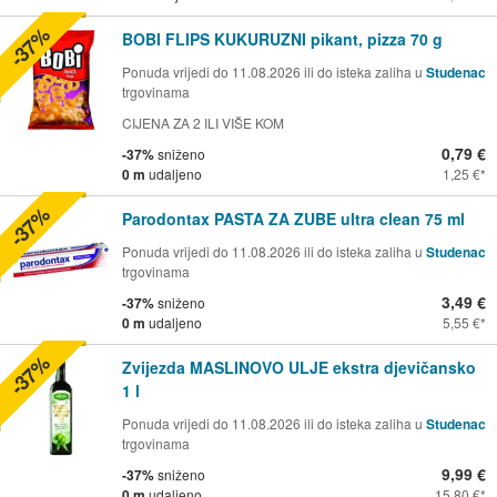
-37%
BOBI FLIPS KUKURUZNI pikant, pizza 70 g
Ponuda vrijedi do 11.08.2026 ili do isteka zaliha u
Studenac
trgovinama
CIJENA ZA 2 ILI VIŠE KOM
0,79 €
-37%
sniženo
0 m
udaljeno
1,25 €
-37%
Parodontax PASTA ZA ZUBE ultra clean 75 ml
Ponuda vrijedi do 11.08.2026 ili do isteka zaliha u
Studenac
trgovinama
3,49 €
-37%
sniženo
0 m
udaljeno
5,55 €
-37%
Zvijezda MASLINOVO ULJE ekstra djevičansko
1 l
Ponuda vrijedi do 11.08.2026 ili do isteka zaliha u
Studenac
trgovinama
9,99 €
-37%
sniženo
0 m
udaljeno
15,80 €