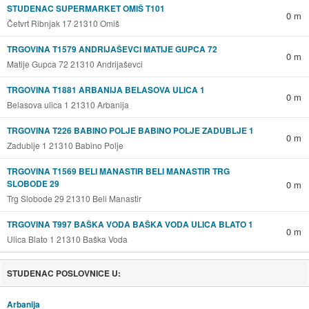
STUDENAC SUPERMARKET OMIŠ T101
0 m
Četvrt Ribnjak 17 21310 Omiš
TRGOVINA T1579 ANDRIJAŠEVCI MATIJE GUPCA 72
0 m
Matije Gupca 72 21310 Andrijaševci
TRGOVINA T1881 ARBANIJA BELASOVA ULICA 1
0 m
Belasova ulica 1 21310 Arbanija
TRGOVINA T226 BABINO POLJE BABINO POLJE ZADUBLJE 1
0 m
Zadublje 1 21310 Babino Polje
TRGOVINA T1569 BELI MANASTIR BELI MANASTIR TRG
SLOBODE 29
0 m
Trg Slobode 29 21310 Beli Manastir
TRGOVINA T997 BAŠKA VODA BAŠKA VODA ULICA BLATO 1
0 m
Ulica Blato 1 21310 Baška Voda
STUDENAC POSLOVNICE U:
Arbanija