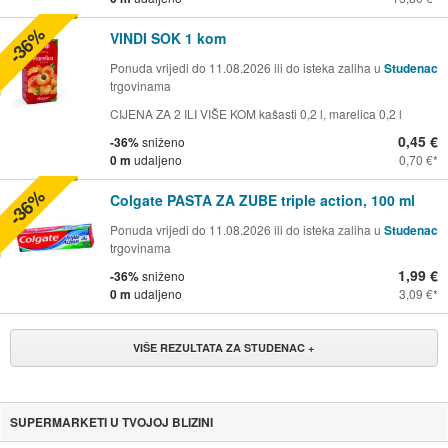
-36%
VINDI SOK 1 kom
Ponuda vrijedi do 11.08.2026 ili do isteka zaliha u
Studenac
trgovinama
CIJENA ZA 2 ILI VIŠE KOM kašasti 0,2 l, marelica 0,2 l
0,45 €
-36%
sniženo
0 m
udaljeno
0,70 €
-36%
Colgate PASTA ZA ZUBE triple action, 100 ml
Ponuda vrijedi do 11.08.2026 ili do isteka zaliha u
Studenac
trgovinama
1,99 €
-36%
sniženo
0 m
udaljeno
3,09 €
VIŠE REZULTATA ZA STUDENAC +
SUPERMARKETI U TVOJOJ BLIZINI