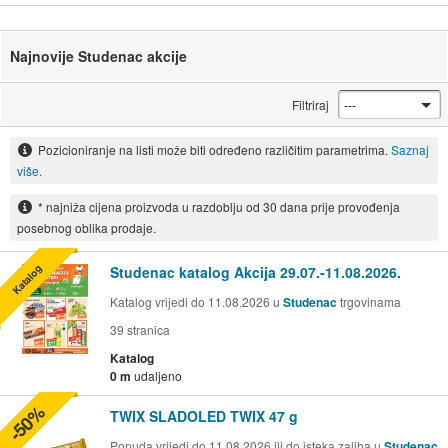
Najnovije Studenac akcije
Filtriraj
Pozicioniranje na listi može biti određeno različitim parametrima.
Saznaj
više.
* najniža cijena proizvoda u razdoblju od 30 dana prije provođenja
posebnog oblika prodaje.
Katalog
Studenac katalog Akcija 29.07.-11.08.2026.
Katalog vrijedi do 11.08.2026 u
Studenac
trgovinama
39
stranica
Katalog
0 m
udaljeno
-50%
TWIX SLADOLED TWIX 47 g
Ponuda vrijedi do 11.08.2026 ili do isteka zaliha u
Studenac