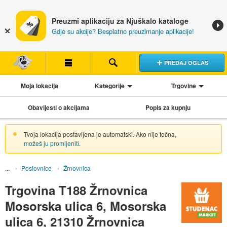
Preuzmi aplikaciju za Njuškalo kataloge
Gdje su akcije? Besplatno preuzimanje aplikacije!
PREDAJ OGLAS
Moja lokacija
Kategorije
Trgovine
Obavijesti o akcijama
Popis za kupnju
Tvoja lokacija postavljena je automatski. Ako nije točna,
možeš ju promijeniti
.
Poslovnice
Žrnovnica
Trgovina T188 Žrnovnica
Mosorska ulica 6, Mosorska
ulica 6, 21310 Žrnovnica