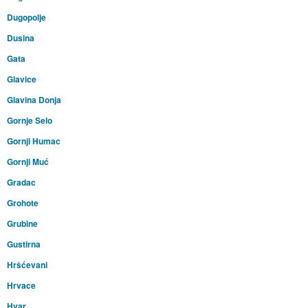
Dugopolje
Dusina
Gata
Glavice
Glavina Donja
Gornje Selo
Gornji Humac
Gornji Muć
Gradac
Grohote
Grubine
Gustirna
Hršćevani
Hrvace
Hvar