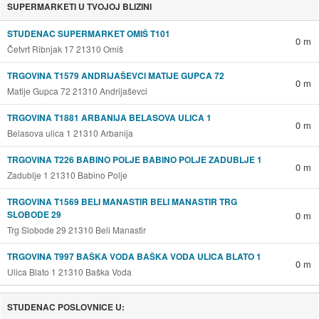
SUPERMARKETI U TVOJOJ BLIZINI
STUDENAC SUPERMARKET OMIŠ T101
0 m
Četvrt Ribnjak 17 21310 Omiš
TRGOVINA T1579 ANDRIJAŠEVCI MATIJE GUPCA 72
0 m
Matije Gupca 72 21310 Andrijaševci
TRGOVINA T1881 ARBANIJA BELASOVA ULICA 1
0 m
Belasova ulica 1 21310 Arbanija
TRGOVINA T226 BABINO POLJE BABINO POLJE ZADUBLJE 1
0 m
Zadublje 1 21310 Babino Polje
TRGOVINA T1569 BELI MANASTIR BELI MANASTIR TRG
SLOBODE 29
0 m
Trg Slobode 29 21310 Beli Manastir
TRGOVINA T997 BAŠKA VODA BAŠKA VODA ULICA BLATO 1
0 m
Ulica Blato 1 21310 Baška Voda
STUDENAC POSLOVNICE U: