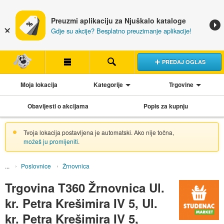
Preuzmi aplikaciju za Njuškalo kataloge
Gdje su akcije? Besplatno preuzimanje aplikacije!
PREDAJ OGLAS
Moja lokacija
Kategorije
Trgovine
Obavijesti o akcijama
Popis za kupnju
Tvoja lokacija postavljena je automatski. Ako nije točna,
možeš ju promijeniti
.
Poslovnice
Žrnovnica
Trgovina T360 Žrnovnica Ul.
kr. Petra Krešimira IV 5, Ul.
kr. Petra Krešimira IV 5,