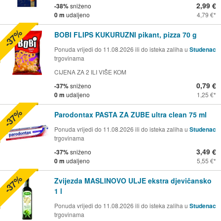
2,99 €
-38%
sniženo
0 m
udaljeno
4,79 €
-37%
BOBI FLIPS KUKURUZNI pikant, pizza 70 g
Ponuda vrijedi do 11.08.2026 ili do isteka zaliha u
Studenac
trgovinama
CIJENA ZA 2 ILI VIŠE KOM
0,79 €
-37%
sniženo
0 m
udaljeno
1,25 €
-37%
Parodontax PASTA ZA ZUBE ultra clean 75 ml
Ponuda vrijedi do 11.08.2026 ili do isteka zaliha u
Studenac
trgovinama
3,49 €
-37%
sniženo
0 m
udaljeno
5,55 €
-37%
Zvijezda MASLINOVO ULJE ekstra djevičansko
1 l
Ponuda vrijedi do 11.08.2026 ili do isteka zaliha u
Studenac
trgovinama