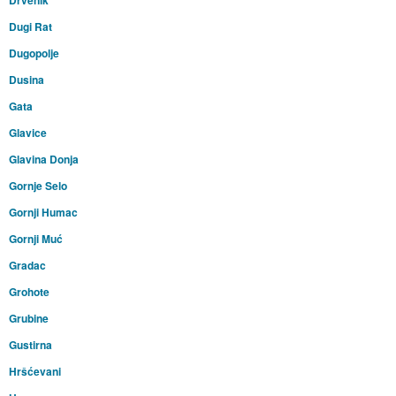
Drvenik
Dugi Rat
Dugopolje
Dusina
Gata
Glavice
Glavina Donja
Gornje Selo
Gornji Humac
Gornji Muć
Gradac
Grohote
Grubine
Gustirna
Hršćevani