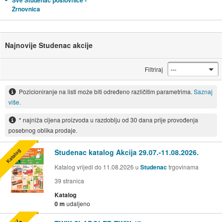
Sve Studenac poslovnice -
Žrnovnica
Najnovije Studenac akcije
Filtriraj
Pozicioniranje na listi može biti određeno različitim parametrima.
Saznaj
više.
* najniža cijena proizvoda u razdoblju od 30 dana prije provođenja
posebnog oblika prodaje.
Katalog
Studenac katalog Akcija 29.07.-11.08.2026.
Katalog vrijedi do 11.08.2026 u
Studenac
trgovinama
39
stranica
Katalog
0 m
udaljeno