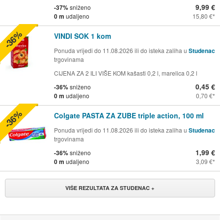
9,99 €
-37%
sniženo
0 m
udaljeno
15,80 €
-36%
VINDI SOK 1 kom
Ponuda vrijedi do 11.08.2026 ili do isteka zaliha u
Studenac
trgovinama
CIJENA ZA 2 ILI VIŠE KOM kašasti 0,2 l, marelica 0,2 l
0,45 €
-36%
sniženo
0 m
udaljeno
0,70 €
-36%
Colgate PASTA ZA ZUBE triple action, 100 ml
Ponuda vrijedi do 11.08.2026 ili do isteka zaliha u
Studenac
trgovinama
1,99 €
-36%
sniženo
0 m
udaljeno
3,09 €
VIŠE REZULTATA ZA STUDENAC +