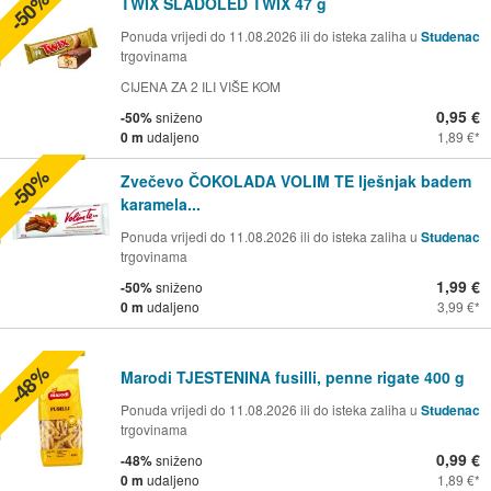
-50%
TWIX SLADOLED TWIX 47 g
Ponuda vrijedi do 11.08.2026 ili do isteka zaliha u
Studenac
trgovinama
CIJENA ZA 2 ILI VIŠE KOM
0,95 €
-50%
sniženo
0 m
udaljeno
1,89 €
-50%
Zvečevo ČOKOLADA VOLIM TE lješnjak badem
karamela...
Ponuda vrijedi do 11.08.2026 ili do isteka zaliha u
Studenac
trgovinama
1,99 €
-50%
sniženo
0 m
udaljeno
3,99 €
-48%
Marodi TJESTENINA fusilli, penne rigate 400 g
Ponuda vrijedi do 11.08.2026 ili do isteka zaliha u
Studenac
trgovinama
0,99 €
-48%
sniženo
0 m
udaljeno
1,89 €