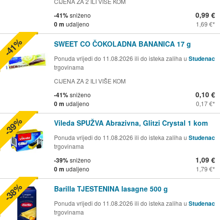
CIJENA ZA 2 ILI VIŠE KOM
0,99 €
-41%
sniženo
0 m
udaljeno
1,69 €
-41%
SWEET CO ČOKOLADNA BANANICA 17 g
Ponuda vrijedi do 11.08.2026 ili do isteka zaliha u
Studenac
trgovinama
CIJENA ZA 2 ILI VIŠE KOM
0,10 €
-41%
sniženo
0 m
udaljeno
0,17 €
-39%
Vileda SPUŽVA Abrazivna, Glitzi Crystal 1 kom
Ponuda vrijedi do 11.08.2026 ili do isteka zaliha u
Studenac
trgovinama
1,09 €
-39%
sniženo
0 m
udaljeno
1,79 €
-38%
Barilla TJESTENINA lasagne 500 g
Ponuda vrijedi do 11.08.2026 ili do isteka zaliha u
Studenac
trgovinama