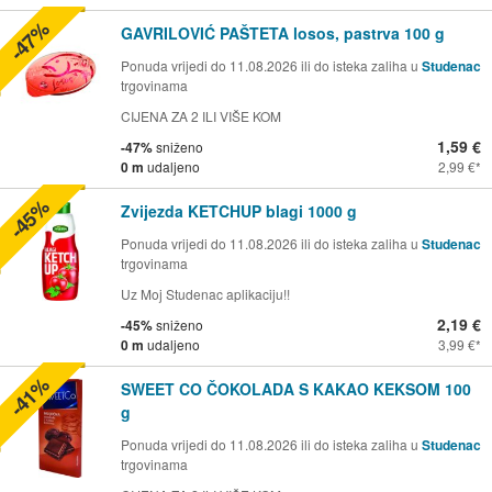
-47%
GAVRILOVIĆ PAŠTETA losos, pastrva 100 g
Ponuda vrijedi do 11.08.2026 ili do isteka zaliha u
Studenac
trgovinama
CIJENA ZA 2 ILI VIŠE KOM
1,59 €
-47%
sniženo
0 m
udaljeno
2,99 €
-45%
Zvijezda KETCHUP blagi 1000 g
Ponuda vrijedi do 11.08.2026 ili do isteka zaliha u
Studenac
trgovinama
Uz Moj Studenac aplikaciju!!
2,19 €
-45%
sniženo
0 m
udaljeno
3,99 €
-41%
SWEET CO ČOKOLADA S KAKAO KEKSOM 100
g
Ponuda vrijedi do 11.08.2026 ili do isteka zaliha u
Studenac
trgovinama