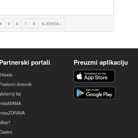
4
5
6
7
8
SLJEDEĆA
Partnerski portali
Preuzmi aplikaciju
24sata
Poslovni dnevnik
Večernji list
missMAMA
missZDRAVA
Miss7
Gastro