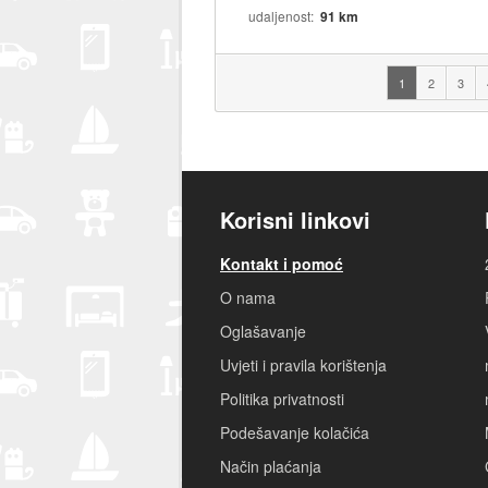
udaljenost
91 km
1
2
3
Korisni linkovi
Kontakt i pomoć
O nama
Oglašavanje
Uvjeti i pravila korištenja
Politika privatnosti
Podešavanje kolačića
Način plaćanja