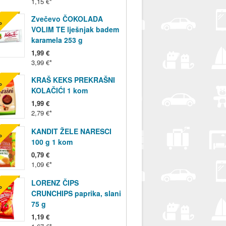
1,15 €
Zvečevo ČOKOLADA
%
VOLIM TE lješnjak badem
karamela 253 g
1,99 €
3,99 €
KRAŠ KEKS PREKRAŠNI
%
KOLAČIĆI 1 kom
1,99 €
2,79 €
KANDIT ŽELE NARESCI
%
100 g 1 kom
0,79 €
1,09 €
LORENZ ČIPS
%
CRUNCHIPS paprika, slani
75 g
1,19 €