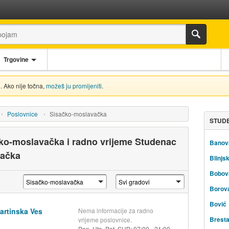
Trgovine
. Ako nije točna,
možeš ju promijeniti
.
Poslovnice
Sisačko-moslavačka
STUDE
ko-moslavačka i radno vrijeme Studenac
Banov
vačka
Blinjsk
Bobov
Borov
Bović
artinska Ves
Nema informacije za radno
Brest
vrijeme poslovnice.
Pon, Uto, Pet, SUB: 07:00 - 21:00