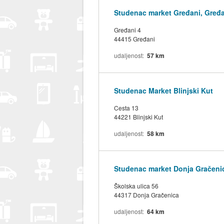
Studenac market Gređani, Gređ
Gređani 4
44415 Gređani
udaljenost
57 km
Studenac Market Blinjski Kut
Cesta 13
44221 Blinjski Kut
udaljenost
58 km
Studenac market Donja Gračeni
Školska ulica 56
44317 Donja Gračenica
udaljenost
64 km