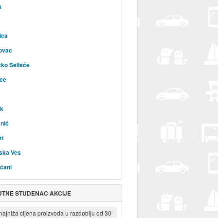
n
ica
ovac
čko Selišće
ice
ik
nić
ri
ska Ves
čani
UTNE STUDENAC AKCIJE
 najniža cijena proizvoda u razdoblju od 30