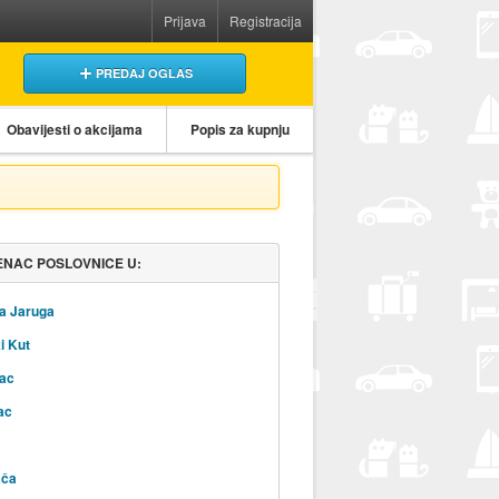
Prijava
Registracija
PREDAJ OGLAS
Obavijesti o akcijama
Popis za kupnju
NAC POSLOVNICE U:
a Jaruga
i Kut
ac
ac
ača