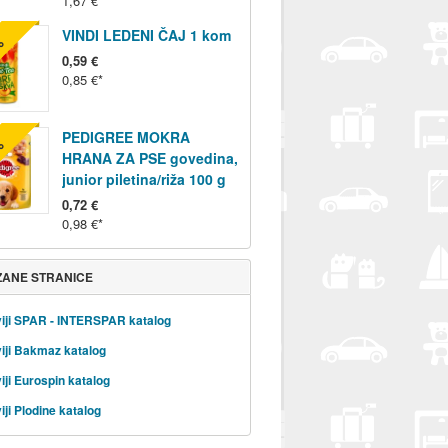
1,67 €
VINDI LEDENI ČAJ 1 kom
%
0,59 €
0,85 €
PEDIGREE MOKRA
%
HRANA ZA PSE govedina,
junior piletina/riža 100 g
0,72 €
0,98 €
ZANE STRANICE
iji SPAR - INTERSPAR katalog
iji Bakmaz katalog
iji Eurospin katalog
iji Plodine katalog