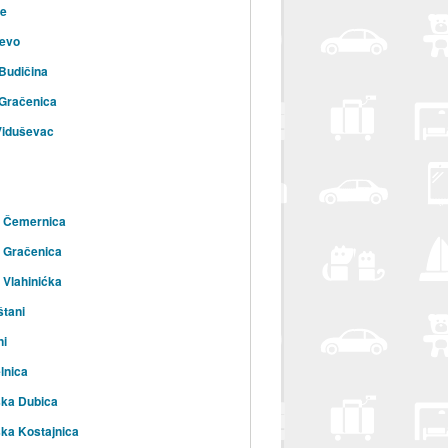
ce
evo
Budičina
Gračenica
Viduševac
a Čemernica
 Gračenica
 Vlahinićka
tani
ni
lnica
ska Dubica
ka Kostajnica