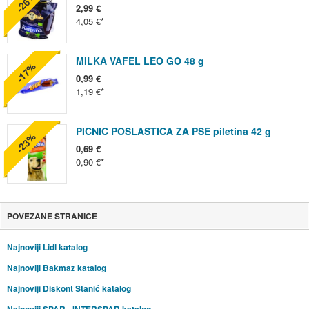
-26%
2,99 €
4,05 €
MILKA VAFEL LEO GO 48 g
-17%
0,99 €
1,19 €
PICNIC POSLASTICA ZA PSE piletina 42 g
-23%
0,69 €
0,90 €
POVEZANE STRANICE
Najnoviji Lidl katalog
Najnoviji Bakmaz katalog
Najnoviji Diskont Stanić katalog
Najnoviji SPAR - INTERSPAR katalog