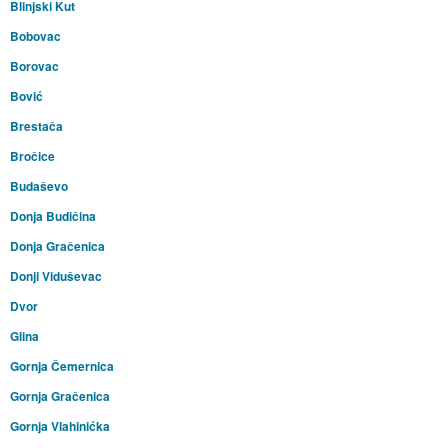
Blinjski Kut
Bobovac
Borovac
Bović
Brestača
Bročice
Budaševo
Donja Budičina
Donja Gračenica
Donji Viduševac
Dvor
Glina
Gornja Čemernica
Gornja Gračenica
Gornja Vlahinićka