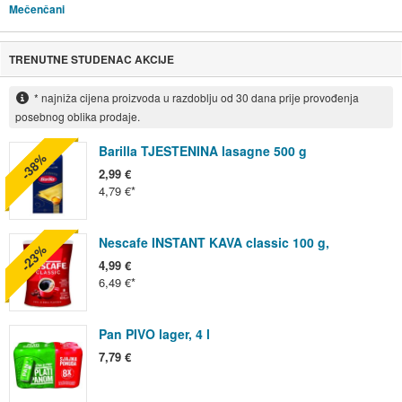
Mečenčani
TRENUTNE STUDENAC AKCIJE
* najniža cijena proizvoda u razdoblju od 30 dana prije provođenja
posebnog oblika prodaje.
Barilla TJESTENINA lasagne 500 g
-38%
2,99 €
4,79 €
Nescafe INSTANT KAVA classic 100 g,
-23%
4,99 €
6,49 €
Pan PIVO lager, 4 l
7,79 €