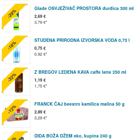
Glade OSVJEŽIVAČ PROSTORA đurđica 300 ml
-29%
2,69 €
3,79 €
STUDENA PRIRODNA IZVORSKA VODA 0,75 l
-18%
0,75 €
0,92 €
Z BREGOV LEDENA KAVA caffe latte 250 ml
-32%
1,19 €
1,75 €
FRANCK ČAJ beestro kamilica malina 50 g
-12%
2,89 €
3,29 €
DIDA BOŽA DŽEM eko, kupina 240 g