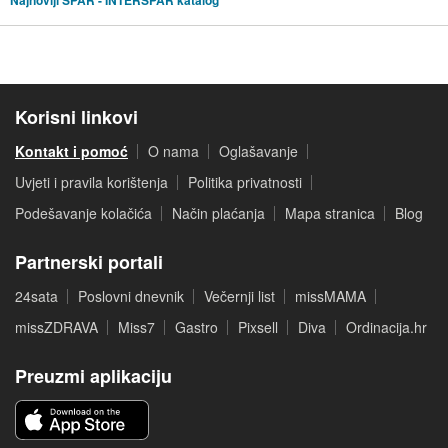
Korisni linkovi
Kontakt i pomoć
O nama
Oglašavanje
Uvjeti i pravila korištenja
Politika privatnosti
Podešavanje kolačića
Način plaćanja
Mapa stranica
Blog
Partnerski portali
24sata
Poslovni dnevnik
Večernji list
missMAMA
missZDRAVA
Miss7
Gastro
Pixsell
Diva
Ordinacija.hr
Preuzmi aplikaciju