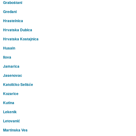
Graboštani
Gređani
Hrastelnica
Hrvatska Dubica
Hrvatska Kostajnica
Husain
Ilova
Jamarica
Jasenovac
Katoličko Selišće
Kozarice
Kutina
Lekenik
Letovanić
Martinska Ves