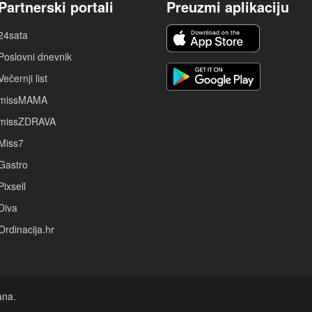
Partnerski portali
Preuzmi aplikaciju
24sata
Poslovni dnevnik
Večernji list
missMAMA
missZDRAVA
Miss7
Gastro
Pixsell
Diva
Ordinacija.hr
ana.