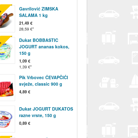
Gavrilović ZIMSKA
%
SALAMA 1 kg
21,49 €
28,59 €
Dukat BOBBASTIC
%
JOGURT ananas kokos,
150 g
1,09 €
1,39 €
Pik Vrbovec ĆEVAPČIĆI
svježe, classic 900 g
4,89 €
Dukat JOGURT DUKATOS
razne vrste, 150 g
0,89 €