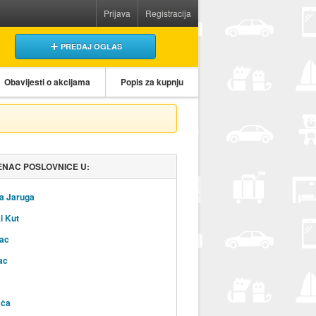
Prijava
Registracija
PREDAJ OGLAS
Obavijesti o akcijama
Popis za kupnju
NAC POSLOVNICE U:
a Jaruga
i Kut
ac
ac
ača