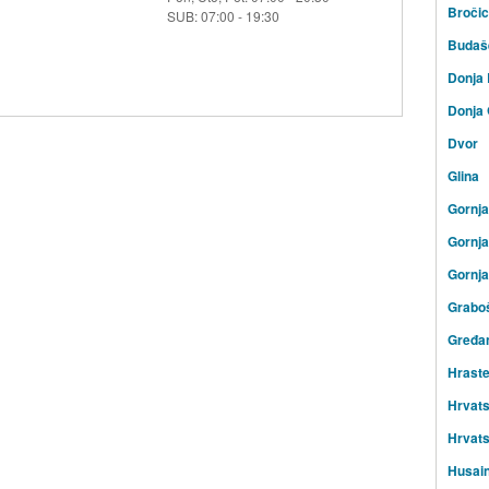
Broči
SUB: 07:00 - 19:30
Budaš
Donja 
Donja 
Dvor
Glina
Gornj
Gornja
Gornja
Graboš
Gređa
Hraste
Hrvat
Hrvats
Husai