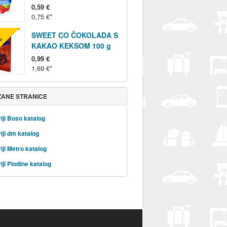
0,59 €
0,75 €
SWEET CO ČOKOLADA S
%
KAKAO KEKSOM 100 g
0,99 €
1,69 €
ZANE STRANICE
iji Boso katalog
iji dm katalog
iji Metro katalog
iji Plodine katalog