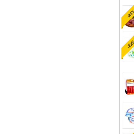
-25
-22