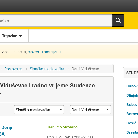
Trgovine
. Ako nije točna,
možeš ju promijeniti
.
Poslovnice
Sisačko-moslavačka
Donji Viduševac
STUDE
 Viduševac i radno vrijeme Studenac
Banov
c
Blinjsk
Bobov
Borov
Bović
 Donji
Trenutno otvoreno
Brest
38A
Pon, Uto, Pet: 07:00 - 20:30