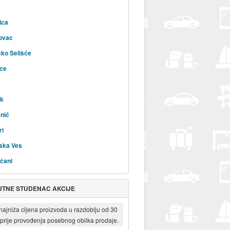
ica
ovac
čko Selišće
ice
ik
nić
ri
ska Ves
čani
UTNE STUDENAC AKCIJE
 najniža cijena proizvoda u razdoblju od 30
prije provođenja posebnog oblika prodaje.