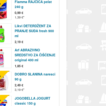
Fiamma RAJČICA pelat
%
240 g
0,99 €
1,39 €
Likvi DETERDŽENT ZA
PRANJE SUĐA fresh 900
ml
2,19 €
Arf ABRAZIVNO
SREDSTVO ZA ČIŠĆENJE
original 400 ml
1,85 €
DOBRO SLANINA naresci
%
90 g
2,49 €
3,19 €
JOGOBELLA JOGURT
%
classic 150 g