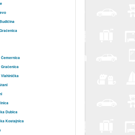
ce
evo
Budičina
Gračenica
a Čemernica
 Gračenica
 Vlahinićka
tani
ni
lnica
ska Dubica
ka Kostajnica
n