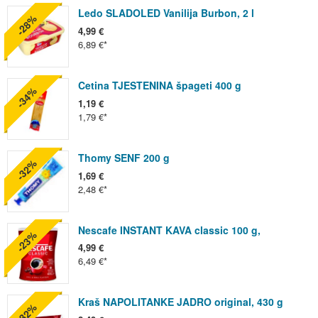
Ledo SLADOLED Vanilija Burbon, 2 l
-28%
4,99 €
6,89 €
Cetina TJESTENINA špageti 400 g
-34%
1,19 €
1,79 €
Thomy SENF 200 g
-32%
1,69 €
2,48 €
Nescafe INSTANT KAVA classic 100 g,
-23%
4,99 €
6,49 €
Kraš NAPOLITANKE JADRO original, 430 g
-32%