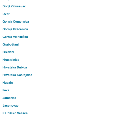
Donji Viduševac
Dvor
Gornja Čemernica
Gornja Gračenica
Gornja Vlahinićka
Graboštani
Gređani
Hrastelnica
Hrvatska Dubica
Hrvatska Kostajnica
Husain
Ilova
Jamarica
Jasenovac
Katoličko Selišće