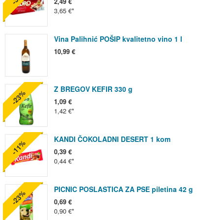
2,49 €
3,65 €
Vina Palihnić POŠIP kvalitetno vino 1 l
10,99 €
Z BREGOV KEFIR 330 g
-23%
1,09 €
1,42 €
KANDI ČOKOLADNI DESERT 1 kom
-11%
0,39 €
0,44 €
PICNIC POSLASTICA ZA PSE piletina 42 g
-23%
0,69 €
0,90 €