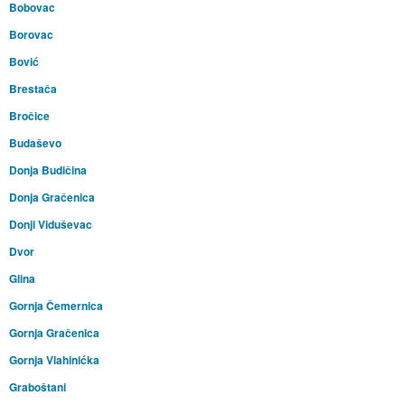
Bobovac
Borovac
Bović
Brestača
Bročice
Budaševo
Donja Budičina
Donja Gračenica
Donji Viduševac
Dvor
Glina
Gornja Čemernica
Gornja Gračenica
Gornja Vlahinićka
Graboštani