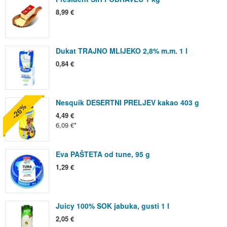
8,99 €
Dukat TRAJNO MLIJEKO 2,8% m.m. 1 l
0,84 €
Nesquik DESERTNI PRELJEV kakao 403 g
-26%
4,49 €
6,09 €
Eva PAŠTETA od tune, 95 g
1,29 €
Juicy 100% SOK jabuka, gusti 1 l
2,05 €