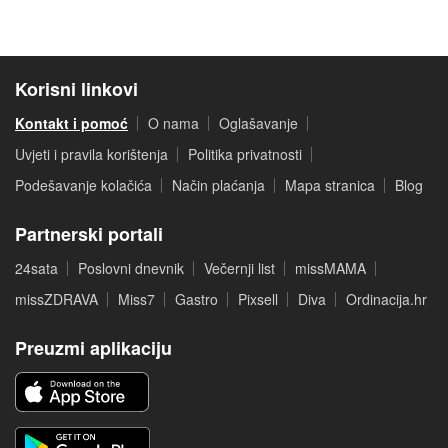
Korisni linkovi
Kontakt i pomoć
O nama
Oglašavanje
Uvjeti i pravila korištenja
Politika privatnosti
Podešavanje kolačića
Način plaćanja
Mapa stranica
Blog
Partnerski portali
24sata
Poslovni dnevnik
Večernji list
missMAMA
missZDRAVA
Miss7
Gastro
Pixsell
Diva
Ordinacija.hr
Preuzmi aplikaciju