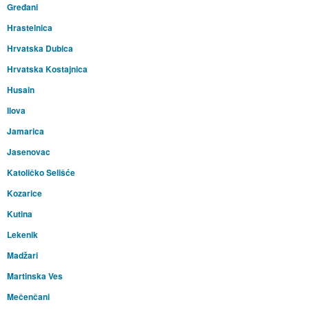
Gređani
Hrastelnica
Hrvatska Dubica
Hrvatska Kostajnica
Husain
Ilova
Jamarica
Jasenovac
Katoličko Selišće
Kozarice
Kutina
Lekenik
Madžari
Martinska Ves
Mečenčani