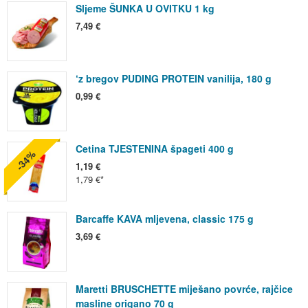
Sljeme ŠUNKA U OVITKU 1 kg
7,49 €
‘z bregov PUDING PROTEIN vanilija, 180 g
0,99 €
Cetina TJESTENINA špageti 400 g
-34%
1,19 €
1,79 €
Barcaffe KAVA mljevena, classic 175 g
3,69 €
Maretti BRUSCHETTE miješano povrće, rajčice
masline origano 70 g