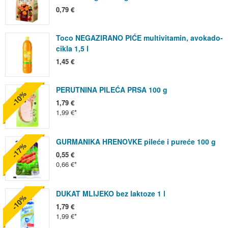
0,79 €
Toco NEGAZIRANO PIĆE multivitamin, avokado-
cikla 1,5 l
1,45 €
PERUTNINA PILEĆA PRSA 100 g
-10%
1,79 €
1,99 €
GURMANIKA HRENOVKE pileće i pureće 100 g
-17%
0,55 €
0,66 €
DUKAT MLIJEKO bez laktoze 1 l
-10%
1,79 €
1,99 €