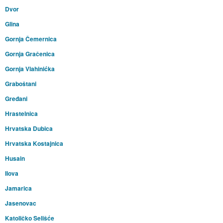
Dvor
Glina
Gornja Čemernica
Gornja Gračenica
Gornja Vlahinićka
Graboštani
Gređani
Hrastelnica
Hrvatska Dubica
Hrvatska Kostajnica
Husain
Ilova
Jamarica
Jasenovac
Katoličko Selišće