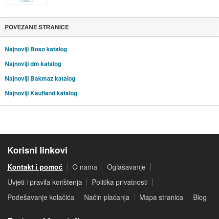
POVEZANE STRANICE
Najnoviji Boso katalog
Najnoviji dm katalog
Najnoviji Bakmaz katalog
Najnoviji Kaufland katalog
Korisni linkovi
Kontakt i pomoć
O nama
Oglašavanje
Uvjeti i pravila korištenja
Politika privatnosti
Podešavanje kolačića
Način plaćanja
Mapa stranica
Blog