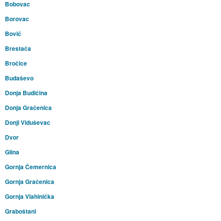
Bobovac
Borovac
Bović
Brestača
Bročice
Budaševo
Donja Budičina
Donja Gračenica
Donji Viduševac
Dvor
Glina
Gornja Čemernica
Gornja Gračenica
Gornja Vlahinićka
Graboštani