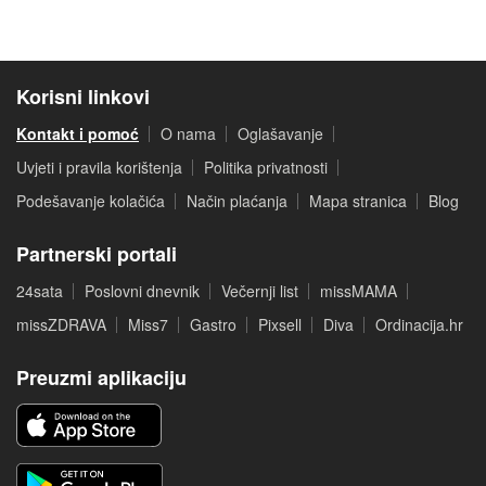
Korisni linkovi
Kontakt i pomoć
O nama
Oglašavanje
Uvjeti i pravila korištenja
Politika privatnosti
Podešavanje kolačića
Način plaćanja
Mapa stranica
Blog
Partnerski portali
24sata
Poslovni dnevnik
Večernji list
missMAMA
missZDRAVA
Miss7
Gastro
Pixsell
Diva
Ordinacija.hr
Preuzmi aplikaciju