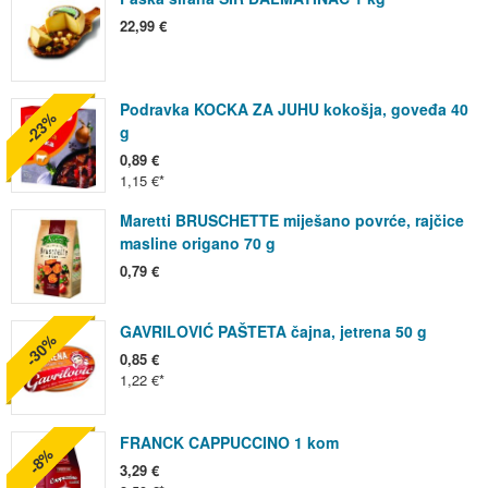
22,99 €
Podravka KOCKA ZA JUHU kokošja, goveđa 40
-23%
g
0,89 €
1,15 €
Maretti BRUSCHETTE miješano povrće, rajčice
masline origano 70 g
0,79 €
GAVRILOVIĆ PAŠTETA čajna, jetrena 50 g
-30%
0,85 €
1,22 €
FRANCK CAPPUCCINO 1 kom
-8%
3,29 €