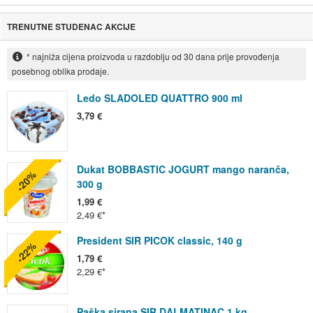
TRENUTNE STUDENAC AKCIJE
* najniža cijena proizvoda u razdoblju od 30 dana prije provođenja
posebnog oblika prodaje.
Ledo SLADOLED QUATTRO 900 ml
3,79 €
Dukat BOBBASTIC JOGURT mango naranča,
-20%
300 g
1,99 €
2,49 €
President SIR PICOK classic, 140 g
-22%
1,79 €
2,29 €
Paška sirana SIR DALMATINAC 1 kg