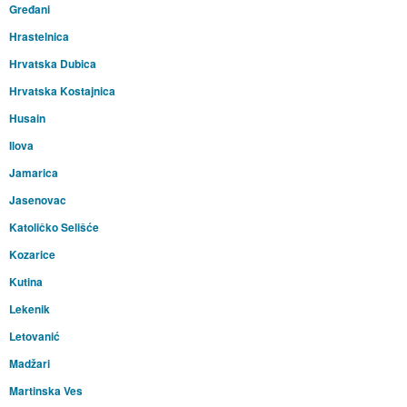
Gređani
Hrastelnica
Hrvatska Dubica
Hrvatska Kostajnica
Husain
Ilova
Jamarica
Jasenovac
Katoličko Selišće
Kozarice
Kutina
Lekenik
Letovanić
Madžari
Martinska Ves