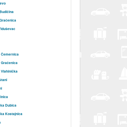
evo
Budičina
Gračenica
Viduševac
a Čemernica
 Gračenica
 Vlahinićka
tani
ni
lnica
ska Dubica
ka Kostajnica
n