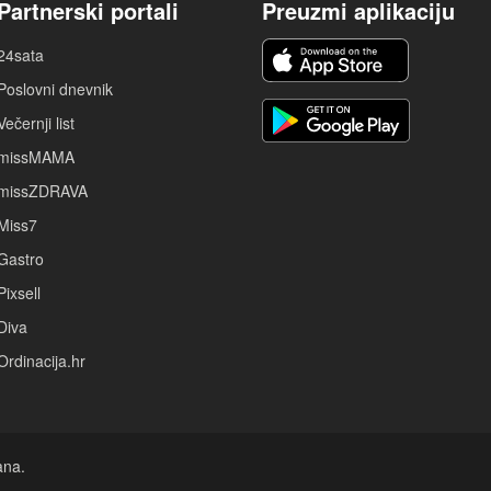
Partnerski portali
Preuzmi aplikaciju
24sata
Poslovni dnevnik
Večernji list
missMAMA
missZDRAVA
Miss7
Gastro
Pixsell
Diva
Ordinacija.hr
ana.