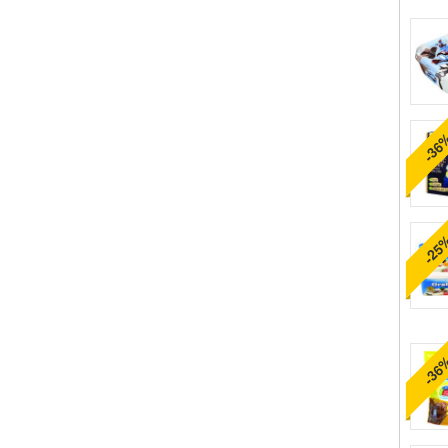
-36
-25
-36