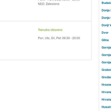
Budaš
NED: Zatvoreno
Donja 
Donja 
Donji 
Trenutno otvoreno
Dvor
Pon, Uto, Sri, Pet: 06:30 - 20:00
Glina
Gornj
Gornja
Gornja
Graboš
Gređa
Hraste
Hrvat
Hrvats
Husai