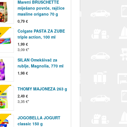
Maretti BRUSCHETTE
miješano povrće, rajčice
masline origano 70 g
0,79 €
Colgate PASTA ZA ZUBE
%
triple action, 100 ml
1,99 €
3,09 €
SILAN Omekšivač za
rublje, Magnolia, 770 ml
1,98 €
THOMY MAJONEZA 263 g
%
2,49 €
3,35 €
JOGOBELLA JOGURT
%
classic 150 g