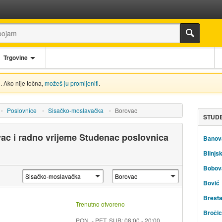
Trgovine
. Ako nije točna,
možeš ju promijeniti
.
Poslovnice
Sisačko-moslavačka
Borovac
STUDE
ac i radno vrijeme Studenac poslovnica
Banov
Blinjsk
Bobov
Bović
Brest
Trenutno otvoreno
Broči
PON. - PET, SUB: 08:00 - 20:00