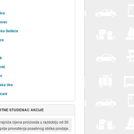
ica
ovac
čko Selišće
ice
ik
nić
ri
ska Ves
čani
UTNE STUDENAC AKCIJE
 najniža cijena proizvoda u razdoblju od 30
prije provođenja posebnog oblika prodaje.