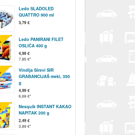
Ledo SLADOLED
QUATTRO 900 ml
3,79 €
Ledo PANIRANI FILET
%
OSLIĆA 400 g
4,99 €
7,85 €
Vindija Sirevi SIR
%
GRABANCIJAŠ meki, 350
g
4,99 €
6,69 €
Nesquik INSTANT KAKAO
%
NAPITAK 200 g
2,49 €
3,89 €