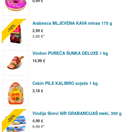
0,69 €
Arabesca MLJEVENA KAVA minas 175 g
-18%
2,99 €
3,65 €
Vindon PUREĆA ŠUNKA DELUXE 1 kg
14,99 €
Cekin PILE KALIBRO svježe 1 kg
3,18 €
Vindija Sirevi SIR GRABANCIJAŠ meki, 350 g
-25%
4,99 €
6,69 €