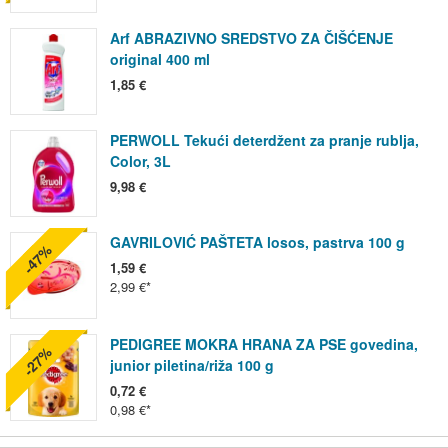
Arf ABRAZIVNO SREDSTVO ZA ČIŠĆENJE
original 400 ml
1,85 €
PERWOLL Tekući deterdžent za pranje rublja,
Color, 3L
9,98 €
GAVRILOVIĆ PAŠTETA losos, pastrva 100 g
-47%
1,59 €
2,99 €
PEDIGREE MOKRA HRANA ZA PSE govedina,
-27%
junior piletina/riža 100 g
0,72 €
0,98 €