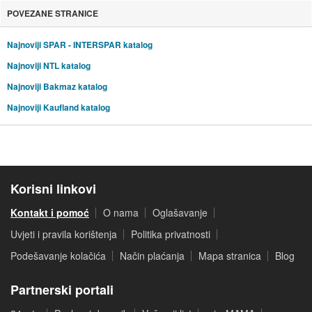
POVEZANE STRANICE
Najnoviji SPAR - INTERSPAR katalog
Najnoviji NTL katalog
Najnoviji Bakmaz katalog
Najnoviji Kaufland katalog
Korisni linkovi
Kontakt i pomoć
O nama
Oglašavanje
Uvjeti i pravila korištenja
Politika privatnosti
Podešavanje kolačića
Način plaćanja
Mapa stranica
Blog
Partnerski portali