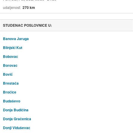
udaljenost
270 km
STUDENAC POSLOVNICE U:
Banova Jaruga
Blinjski Kut
Bobovac
Borovac
Bović
Brestača
Bročice
Budaševo
Donja Budičina
Donja Gračenica
Donji Viduševac