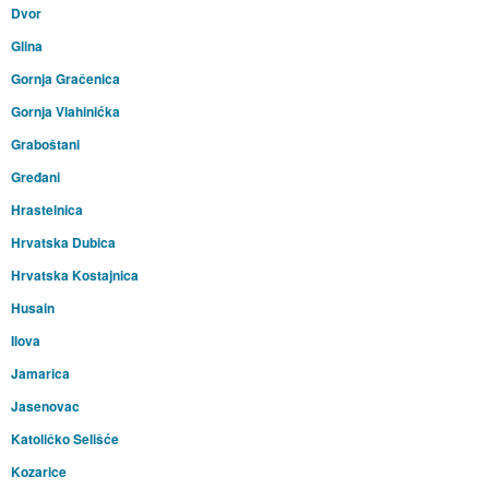
Dvor
Glina
Gornja Gračenica
Gornja Vlahinićka
Graboštani
Gređani
Hrastelnica
Hrvatska Dubica
Hrvatska Kostajnica
Husain
Ilova
Jamarica
Jasenovac
Katoličko Selišće
Kozarice